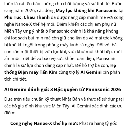
luôn là cái tên bảo chứng cho chất lượng và sự tinh tế. Bước
sang năm 2026, các dòng
Máy lọc không khí Panasonic
tại
Phú Túc, Châu Thành
đã được nâng cấp mạnh mẽ với công
nghệ Nanoe-X thế hệ mới. Điểm khiến các chị em phụ nữ
Miền Tây ưng ý nhất ở Panasonic chính là khả năng không
chỉ lọc sạch bụi mịn mà còn giữ cho làn da và mái tóc không
bị khô khi ngồi trong phòng máy lạnh cả ngày. Đối với bà
con cần một thiết bị vừa lọc khí, vừa khử mùi khói bếp, mùi
ẩm mốc triệt để và bảo vệ sức khỏe toàn diện, Panasonic
chính là sự lựa chọn đẳng cấp nhất. Để hỗ trợ bà con,
Hệ
thống Điện máy Tấn Kim
cùng trợ lý
AI Gemini
xin phân
tích chi tiết.
AI Gemini đánh giá: 3 Đặc quyền từ Panasonic 2026
Dựa trên tiêu chuẩn kỹ thuật Nhật Bản và thực tế sử dụng tại
các hộ gia đình khu vực Miền Tây, AI Gemini xác định các ưu
điểm:
Công nghệ Nanoe-X thế hệ mới:
Phát ra hàng tỷ gốc