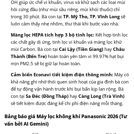
OH giúp ức chế vi khuẩn, virus và khử sạch các loại mùi
hôi cứng đầu (như mùi sầu riêng, mùi khói thuốc) chỉ
trong 30 phút. Bà con tại
TP. Mỹ Tho, TP. Vĩnh Long
sẽ
luôn cảm thấy nhẹ nhõm, thư thái khi bước vào nhà.
Màng lọc HEPA tích hợp 3 bộ tinh lọc:
Kết hợp tinh lọc
các chất gây dị ứng, tinh lọc vi khuẩn và màng lọc khử
mùi Carbon. Bà con tại
Cai Lậy (Tiền Giang)
hay
Châu
Thành (Bến Tre)
hoàn toàn yên tâm vì 99.97% hạt bụi
mịn PM2.5 sẽ bị giữ lại hoàn toàn.
Cảm biến Econavi tiết kiệm điện thông minh:
Máy có
khả năng ghi nhớ thói quen sinh hoạt của gia đình bà con
để tự động vận hành trước khi bụi bẩn kịp lan rộng. Bà
con tại
Sa Đéc (Đồng Tháp)
hay
Càng Long (Trà Vinh)
sẽ tiết kiệm được đáng kể chi phí điện năng mỗi tháng.
Bảng báo giá Máy lọc không khí Panasonic 2026 (Tư
vấn bởi AI Gemini)