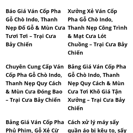
Báo Giá Ván Cốp Pha
Xưởng Xẻ Ván Cốp
Gỗ Chò Indo, Thanh
Pha Gỗ Chò Indo,
Nẹp Đố Gỗ & Mùn Cưa
Thanh Nẹp Công Trình
Tươi Tơi – Trại Cưa
& Mạt Cưa Lót
Bảy Chiến
Chuồng – Trại Cưa Bảy
Chiến
Chuyên Cung Cấp Ván
Bảng Giá Ván Cốp Pha
Cốp Pha Gỗ Chò Indo,
Gỗ Chò Indo, Thanh
Thanh Nẹp Quy Cách
Nẹp Quy Cách & Mùn
& Mùn Cưa Đóng Bao
Cưa Tơi Khô Giá Tận
– Trại Cưa Bảy Chiến
Xưởng – Trại Cưa Bảy
Chiến
Bảng Giá Ván Cốp Pha
Cách xử lý máy sấy
Phủ Phim, Gỗ Xẻ Cừ
quần áo bị kêu to, sấy