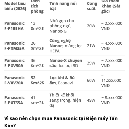
Diện
Giá tham
Model tiêu
Tính năng nổi
Công
tích
khảo (Sát
biểu (2026)
bật
suất
phòng
gốc)
Nhỏ gọn cho
Panasonic
13
~ 2.xxx.000
phòng ngủ,
20W
F-P15EHA
$m^2$
VNĐ
Nanoe-G
Công nghệ
Panasonic
26
~ 4.xxx.000
Nanoe
, màng lọc
21W
F-PXM35A
$m^2$
VNĐ
HEPA
Panasonic
36
Nanoe-X chuyên
~ 7.xxx.000
29W
F-PXV50A
$m^2$
sâu
, lọc bụi 3D
VNĐ
~
Panasonic
52
Lọc khí & Bù
66W
11.xxx.000
F-VXV70A
$m^2$
ẩm
, Econavi
VNĐ
Thiết kế khối
Panasonic
41
~ 8.xxx.000
sang trọng, hiện
49W
F-PXT55A
$m^2$
VNĐ
đại
Vì sao nên chọn mua Panasonic tại Điện máy Tấn
Kim?