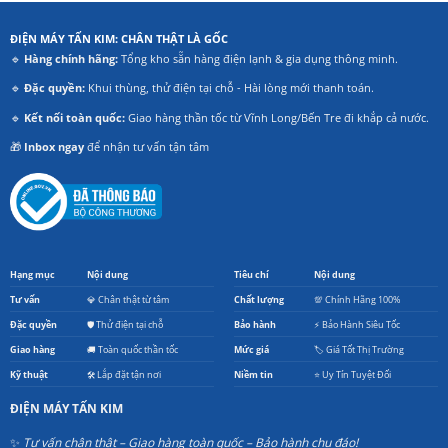
ĐIỆN MÁY TẤN KIM: CHÂN THẬT LÀ GỐC
🔹
Hàng chính hãng:
Tổng kho sẵn hàng điện lạnh & gia dụng thông minh.
🔹
Đặc quyền:
Khui thùng, thử điện tại chỗ - Hài lòng mới thanh toán.
🔹
Kết nối toàn quốc:
Giao hàng thần tốc từ Vĩnh Long/Bến Tre đi khắp cả nước.
🎁
Inbox ngay
để nhận tư vấn tận tâm
Hạng mục
Nội dung
Tiêu chí
Nội dung
Tư vấn
💎 Chân thật từ tâm
Chất lượng
💯 Chính Hãng 100%
Đặc quyền
🛡️ Thử điện tại chỗ
Bảo hành
⚡ Bảo Hành Siêu Tốc
Giao hàng
🚚 Toàn quốc thần tốc
Mức giá
🏷️ Giá Tốt Thị Trường
Kỹ thuật
🛠️ Lắp đặt tận nơi
Niềm tin
⭐ Uy Tín Tuyệt Đối
ĐIỆN MÁY TẤN KIM
✨
Tư vấn chân thật – Giao hàng toàn quốc – Bảo hành chu đáo!