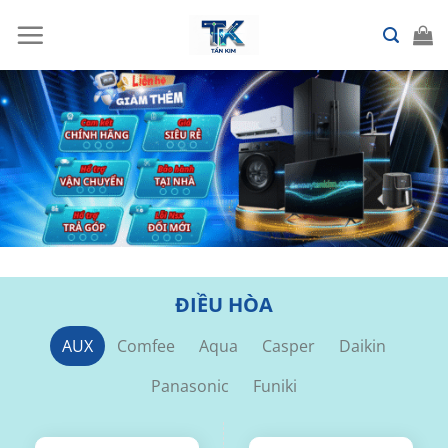
Chuyển
đến
nội
dung
ĐIỀU HÒA
AUX
Comfee
Aqua
Casper
Daikin
Panasonic
Funiki