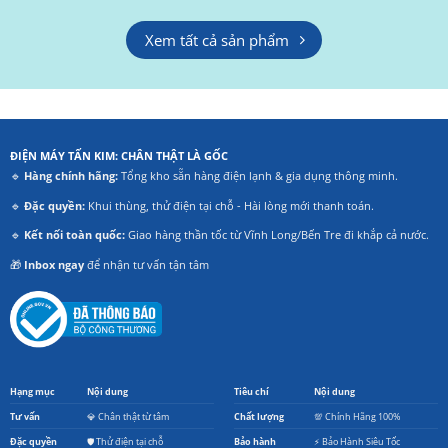
Xem tất cả sản phẩm
ĐIỆN MÁY TẤN KIM: CHÂN THẬT LÀ GỐC
🔹
Hàng chính hãng:
Tổng kho sẵn hàng điện lạnh & gia dụng thông minh.
🔹
Đặc quyền:
Khui thùng, thử điện tại chỗ - Hài lòng mới thanh toán.
🔹
Kết nối toàn quốc:
Giao hàng thần tốc từ Vĩnh Long/Bến Tre đi khắp cả nước.
🎁
Inbox ngay
để nhận tư vấn tận tâm
Hạng mục
Nội dung
Tiêu chí
Nội dung
Tư vấn
💎 Chân thật từ tâm
Chất lượng
💯 Chính Hãng 100%
Đặc quyền
🛡️ Thử điện tại chỗ
Bảo hành
⚡ Bảo Hành Siêu Tốc