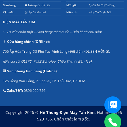
Giao hàng
🚚 Toàn quốc thần tốc
Mức giá
🏷️ Giá Tốt Thị Trường
Kỹ thuật
🛠️ Lắp đặt tận nơi
Niềm tin
⭐ Uy Tín Tuyệt Đối
ĐIỆN MÁY TẤN KIM
✨
Tư vấn chân thật – Giao hàng toàn quốc – Bảo hành chu đáo!
🚩
Cửa hàng chính (Offline):
756 Ấp Hòa Trung, Xã Phú Túc, Vĩnh Long (Đối diện KDL SEN HỒNG).
(Địa chỉ cũ: QL57C, 749B Sơn Hòa, Châu Thành, Bến Tre).
🏢
Văn phòng bán hàng (Online):
125 Đồng Văn Cống, P. Cát Lái, TP. Thủ Đức, TP.HCM.
📞
Zalo/SĐT:
0396 929 756
Copyright 2026 ©
Hệ Thống Điện Máy Tấn Kim
. Hotline: 0396
929 756. Chân thật làm gốc.