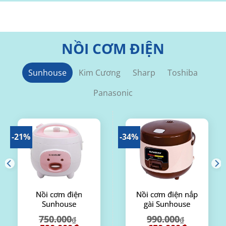
NỒI CƠM ĐIỆN
Sunhouse
Kim Cương
Sharp
Toshiba
Panasonic
-21%
-34%
Nồi cơm điện
Nồi cơm điện nắp
Sunhouse
gài Sunhouse
SHD8217W 1,2 lít
SHD8208C 1 lít
750.000
990.000
₫
₫
(màu nâu)