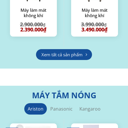
Máy làm mát
Máy làm mát
không khí
không khí
Sunhouse
Sunhouse
2.900.000
3.990.000
₫
₫
SHD7744
SHD7777 (70 lít –
Giá
Giá
Giá
Giá
2.390.000
₫
3.490.000
₫
200W)
gốc
hiện
gốc
hiện
là:
tại
là:
tại
00₫.
2.900.000₫.
là:
3.990.000₫.
là:
2.390.000₫.
3.490.000₫
Xem tất cả sản phẩm
MÁY TẮM NÓNG
Ariston
Panasonic
Kangaroo