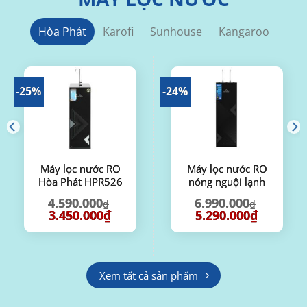
Hòa Phát
Karofi
Sunhouse
Kangaroo
-25%
-24%
Máy lọc nước RO
Máy lọc nước RO
Hòa Phát HPR526
nóng nguội lạnh
11 lõi
Hòa Phát HPN633
4.590.000
6.990.000
₫
₫
Giá
Giá
Giá
Giá
3.450.000
₫
5.290.000
₫
gốc
hiện
gốc
hiện
là:
tại
là:
tại
00₫.
4.590.000₫.
là:
6.990.000₫.
là:
3.450.000₫.
5.290.000₫
Xem tất cả sản phẩm