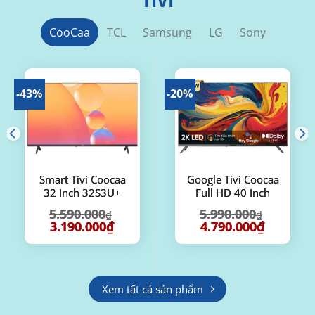
TIVI
CooCaa
TCL
Samsung
LG
Sony
-43%
-20%
Smart Tivi Coocaa
Google Tivi Coocaa
32 Inch 32S3U+
Full HD 40 Inch
40Z85
5.590.000
5.990.000
₫
₫
Giá
Giá
Giá
Giá
3.190.000
₫
4.790.000
₫
gốc
hiện
gốc
hiện
là:
tại
là:
tại
5.590.000₫.
là:
5.990.000₫.
là:
.000₫.
3.190.000₫.
4.790.000₫
Xem tất cả sản phẩm