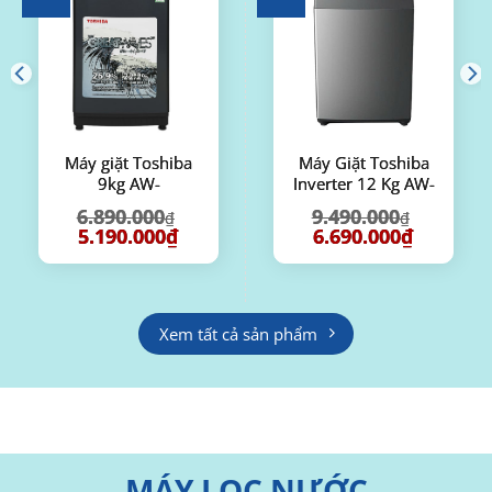
Máy giặt Toshiba
Máy Giặt Toshiba
9kg AW-
Inverter 12 Kg AW-
M1000FV(MK)
DK1300KV(SG)
6.890.000
9.490.000
₫
₫
Giá
Giá
Giá
Giá
5.190.000
₫
6.690.000
₫
gốc
hiện
gốc
hiện
là:
tại
là:
tại
6.890.000₫.
là:
9.490.000₫.
là:
.000₫.
5.190.000₫.
6.690.000₫
Xem tất cả sản phẩm
MÁY LỌC NƯỚC