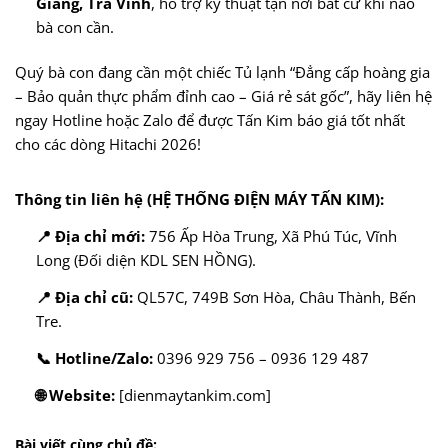
Giang, Trà Vinh
, hỗ trợ kỹ thuật tận nơi bất cứ khi nào
bà con cần.
Quý bà con đang cần một chiếc Tủ lạnh “Đẳng cấp hoàng gia
– Bảo quản thực phẩm đỉnh cao – Giá rẻ sát gốc”, hãy liên hệ
ngay Hotline hoặc Zalo để được Tấn Kim báo giá tốt nhất
cho các dòng Hitachi 2026!
Thông tin liên hệ (HỆ THỐNG ĐIỆN MÁY TẤN KIM):
📍 Địa chỉ mới:
756 Ấp Hòa Trung, Xã Phú Túc, Vĩnh
Long (Đối diện KDL SEN HỒNG).
📍 Địa chỉ cũ:
QL57C, 749B Sơn Hòa, Châu Thành, Bến
Tre.
📞 Hotline/Zalo:
0396 929 756 – 0936 129 487
🌐 Website:
[dienmaytankim.com]
Bài viết cùng chủ đề: