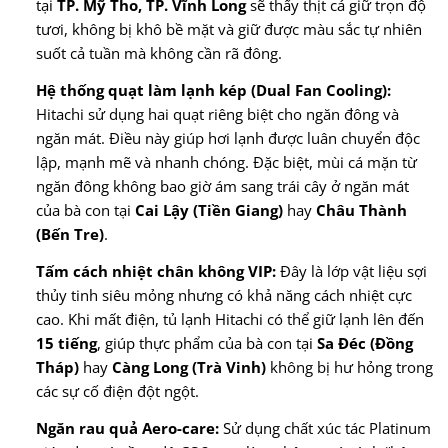
tại
TP. Mỹ Tho, TP. Vĩnh Long
sẽ thấy thịt cá giữ trọn độ
tươi, không bị khô bề mặt và giữ được màu sắc tự nhiên
suốt cả tuần mà không cần rã đông.
Hệ thống quạt làm lạnh kép (Dual Fan Cooling):
Hitachi sử dụng hai quạt riêng biệt cho ngăn đông và
ngăn mát. Điều này giúp hơi lạnh được luân chuyển độc
lập, mạnh mẽ và nhanh chóng. Đặc biệt, mùi cá mặn từ
ngăn đông không bao giờ ám sang trái cây ở ngăn mát
của bà con tại
Cai Lậy (Tiền Giang)
hay
Châu Thành
(Bến Tre)
.
Tấm cách nhiệt chân không VIP:
Đây là lớp vật liệu sợi
thủy tinh siêu mỏng nhưng có khả năng cách nhiệt cực
cao. Khi mất điện, tủ lạnh Hitachi có thể giữ lạnh lên đến
15 tiếng
, giúp thực phẩm của bà con tại
Sa Đéc (Đồng
Tháp)
hay
Càng Long (Trà Vinh)
không bị hư hỏng trong
các sự cố điện đột ngột.
Ngăn rau quả Aero-care:
Sử dụng chất xúc tác Platinum