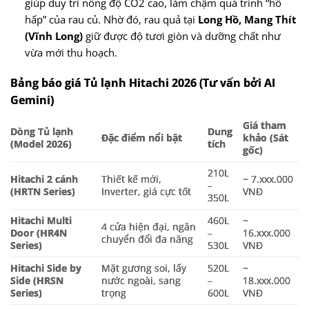
giúp duy trì nồng độ CO2 cao, làm chậm quá trình “hô
hấp” của rau củ. Nhờ đó, rau quả tại
Long Hồ, Mang Thít
(Vĩnh Long)
giữ được độ tươi giòn và dưỡng chất như
vừa mới thu hoạch.
Bảng báo giá Tủ lạnh Hitachi 2026 (Tư vấn bởi AI
Gemini)
Giá tham
Dòng Tủ lạnh
Dung
Đặc điểm nổi bật
khảo (Sát
(Model 2026)
tích
gốc)
210L
Hitachi 2 cánh
Thiết kế mới,
~ 7.xxx.000
–
(HRTN Series)
Inverter, giá cực tốt
VNĐ
350L
Hitachi Multi
460L
~
4 cửa hiện đại, ngăn
Door (HR4N
–
16.xxx.000
chuyển đổi đa năng
Series)
530L
VNĐ
Hitachi Side by
Mặt gương soi, lấy
520L
~
Side (HRSN
nước ngoài, sang
–
18.xxx.000
Series)
trọng
600L
VNĐ