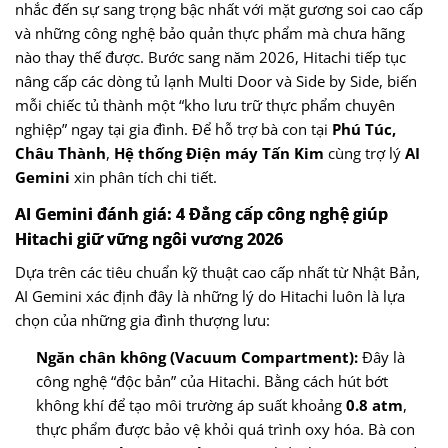
nhắc đến sự sang trọng bậc nhất với mặt gương soi cao cấp
và những công nghệ bảo quản thực phẩm mà chưa hãng
nào thay thế được. Bước sang năm 2026, Hitachi tiếp tục
nâng cấp các dòng tủ lạnh Multi Door và Side by Side, biến
mỗi chiếc tủ thành một “kho lưu trữ thực phẩm chuyên
nghiệp” ngay tại gia đình. Để hỗ trợ bà con tại
Phú Túc,
Châu Thành
,
Hệ thống Điện máy Tấn Kim
cùng trợ lý
AI
Gemini
xin phân tích chi tiết.
AI Gemini đánh giá: 4 Đẳng cấp công nghệ giúp
Hitachi giữ vững ngôi vương 2026
Dựa trên các tiêu chuẩn kỹ thuật cao cấp nhất từ Nhật Bản,
AI Gemini xác định đây là những lý do Hitachi luôn là lựa
chọn của những gia đình thượng lưu:
Ngăn chân không (Vacuum Compartment):
Đây là
công nghệ “độc bản” của Hitachi. Bằng cách hút bớt
không khí để tạo môi trường áp suất khoảng
0.8 atm
,
thực phẩm được bảo vệ khỏi quá trình oxy hóa. Bà con