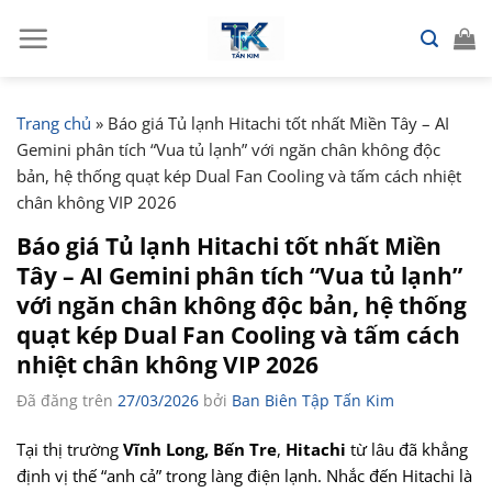
Chuyển
đến
nội
dung
Trang chủ
»
Báo giá Tủ lạnh Hitachi tốt nhất Miền Tây – AI
Gemini phân tích “Vua tủ lạnh” với ngăn chân không độc
bản, hệ thống quạt kép Dual Fan Cooling và tấm cách nhiệt
chân không VIP 2026
Báo giá Tủ lạnh Hitachi tốt nhất Miền
Tây – AI Gemini phân tích “Vua tủ lạnh”
với ngăn chân không độc bản, hệ thống
quạt kép Dual Fan Cooling và tấm cách
nhiệt chân không VIP 2026
Đã đăng trên
27/03/2026
bởi
Ban Biên Tập Tấn Kim
Tại thị trường
Vĩnh Long, Bến Tre
,
Hitachi
từ lâu đã khẳng
định vị thế “anh cả” trong làng điện lạnh. Nhắc đến Hitachi là