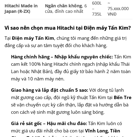
600L
~
Hitachi Made in
Ngăn chân không
, 6
–
75.xxx.000
Japan (R-ZX)
cửa, đỉnh cao nhất
735L
VNĐ
Vì sao nên chọn mua Hitachi tại Điện máy Tấn Kim?
Tại
Điện máy Tấn Kim
, chúng tôi mang đến những giá trị
đẳng cấp và sự an tâm tuyệt đối cho khách hàng.
Hàng chính hãng – Nhập khẩu nguyên chiếc:
Tấn Kim
cam kết 100% hàng Hitachi chính ngạch (nhập khẩu Thái
Lan hoặc Nhật Bản), đầy đủ giấy tờ bảo hành 2 năm toàn
máy và 10 năm máy nén.
Giao hàng và lắp đặt chuẩn 5 sao:
Với dòng tủ lạnh
mặt gương cao cấp, đội ngũ kỹ thuật Tấn Kim tại
Bến Tre
sẽ vận chuyển cực kỳ cẩn thận, lắp đặt và hướng dẫn bà
con cách vệ sinh mặt gương luôn sáng bóng.
Giá rẻ sát gốc – Hậu mãi chu đáo:
Tấn Kim luôn có
mức giá ưu đãi nhất cho bà con tại
Vĩnh Long, Tiền