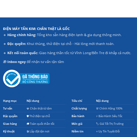
ĐIỆN MÁY TẤN KIM: CHÂN THẬT LÀ GỐC
🔹
Hàng chính hãng:
Tổng kho sẵn hàng điện lạnh & gia dụng thông minh.
🔹
Đặc quyền:
Khui thùng, thử điện tại chỗ - Hài lòng mới thanh toán.
🔹
Kết nối toàn quốc:
Giao hàng thần tốc từ Vĩnh Long/Bến Tre đi khắp cả nước.
🎁
Inbox ngay
để nhận tư vấn tận tâm
Hạng mục
Nội dung
Tiêu chí
Nội dung
Tư vấn
💎 Chân thật từ tâm
Chất lượng
💯 Chính Hãng 100%
Đặc quyền
🛡️ Thử điện tại chỗ
Bảo hành
⚡ Bảo Hành Siêu Tốc
Giao hàng
🚚 Toàn quốc thần tốc
Mức giá
🏷️ Giá Tốt Thị Trường
Kỹ thuật
🛠️ Lắp đặt tận nơi
Niềm tin
⭐ Uy Tín Tuyệt Đối