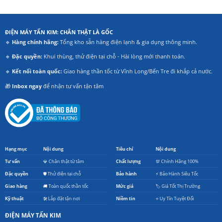
ĐIỆN MÁY TẤN KIM: CHÂN THẬT LÀ GỐC
🔹
Hàng chính hãng:
Tổng kho sẵn hàng điện lạnh & gia dụng thông minh.
🔹
Đặc quyền:
Khui thùng, thử điện tại chỗ - Hài lòng mới thanh toán.
🔹
Kết nối toàn quốc:
Giao hàng thần tốc từ Vĩnh Long/Bến Tre đi khắp cả nước.
🎁
Inbox ngay
để nhận tư vấn tận tâm
Hạng mục
Nội dung
Tiêu chí
Nội dung
Tư vấn
💎 Chân thật từ tâm
Chất lượng
💯 Chính Hãng 100%
Đặc quyền
🛡️ Thử điện tại chỗ
Bảo hành
⚡ Bảo Hành Siêu Tốc
Giao hàng
🚚 Toàn quốc thần tốc
Mức giá
🏷️ Giá Tốt Thị Trường
Kỹ thuật
🛠️ Lắp đặt tận nơi
Niềm tin
⭐ Uy Tín Tuyệt Đối
ĐIỆN MÁY TẤN KIM