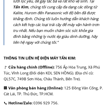
lưới lọc yếu, dễ gây tắc bã và rất khó vệ sinh. Tại
Tấn Kim
, chúng tôi cung cấp đa dạng các dòng từ
Kalite, Hurom đến Panasonic với độ bền đã được
khẳng định. Chúng tôi luôn hướng dẫn khách hàng
cách kết hợp các loại trái cây để máy vận hành trơn
tru nhất. Nếu bạn muốn chăm sóc sức khỏe gia
đình bằng những ly nước ép giàu dinh dưỡng, hãy
liên hệ ngay với chúng tôi.”
THÔNG TIN LIÊN HỆ ĐIỆN MÁY TẤN KIM:
🚩
Cửa hàng chính (Offline):
756 Ấp Hòa Trung, Xã Phú
Túc, Vĩnh Long (Đối diện KDL SEN HỒNG). (Địa chỉ cũ:
QL57C, 749B Sơn Hòa, Châu Thành, Bến Tre).
🏢
Văn phòng bán hàng (Online):
125 Đồng Văn Cống, P.
Cát Lái, TP. Thủ Đức, TP.HCM.
📞
Hotline/Zalo:
0396 929 756.