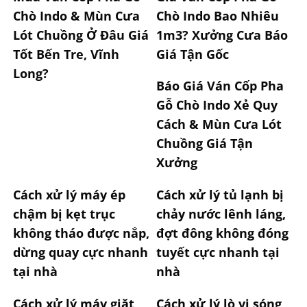
Chò Indo & Mùn Cưa
Chò Indo Bao Nhiêu
Lót Chuồng Ở Đâu Giá
1m3? Xưởng Cưa Báo
Tốt Bến Tre, Vĩnh
Giá Tận Gốc
Long?
Báo Giá Ván Cốp Pha
Gỗ Chò Indo Xẻ Quy
Cách & Mùn Cưa Lót
Chuồng Giá Tận
Xưởng
Cách xử lý máy ép
Cách xử lý tủ lạnh bị
chậm bị kẹt trục
chảy nước lênh láng,
không tháo được nắp,
đợt đông không đóng
dừng quay cực nhanh
tuyết cực nhanh tại
tại nhà
nhà
Cách xử lý máy giặt
Cách xử lý lò vi sóng