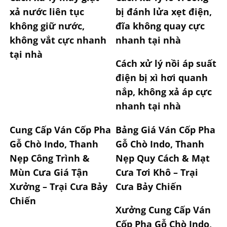
xả nước liên tục
bị đánh lửa xẹt điện,
không giữ nước,
đĩa không quay cực
không vắt cực nhanh
nhanh tại nhà
tại nhà
Cách xử lý nồi áp suất
điện bị xì hơi quanh
nắp, không xả áp cực
nhanh tại nhà
Cung Cấp Ván Cốp Pha
Bảng Giá Ván Cốp Pha
Gỗ Chò Indo, Thanh
Gỗ Chò Indo, Thanh
Nẹp Công Trình &
Nẹp Quy Cách & Mạt
Mùn Cưa Giá Tận
Cưa Tơi Khô – Trại
Xưởng – Trại Cưa Bảy
Cưa Bảy Chiến
Chiến
Xưởng Cung Cấp Ván
Cốp Pha Gỗ Chò Indo,