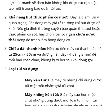
Lực hút mạnh sẽ đảm bảo không khí được rút cạn kiệt,
tạo môi trường bảo quản tối ưu.
Khả năng hút thực phẩm có nước:
Đây là điểm lưu ý
quan trọng. Các dòng máy giá rẻ thường chỉ hút được đồ
khô. Nếu gia đình thường xuyên bảo quản thịt tươi hoặc
thực phẩm có sốt, hãy chọn loại có
ngăn chứa nước
thải
riêng để tránh làm hỏng động cơ.
Chiều dài thanh hàn:
Nên ưu tiên máy có thanh hàn dài
từ
25cm – 30cm
và đường hàn dày (khoảng 3mm) để
mối hàn chắc chắn, không bị xì hơi sau khi đóng gói.
Loại túi sử dụng:
Máy kén túi:
Giá máy rẻ nhưng chỉ dùng được
túi một mặt nhám (giá túi cao).
Máy không kén túi:
Giá máy cao hơn một
chút nhưng dùng được mọi loại túi nilon, túi
bạc, giúp quý khách tiết kiệm chi phí mua túi về