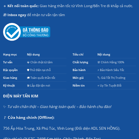
🔹
Kết nối toàn quốc:
Giao hàng thần tốc từ Vĩnh Long/Bến Tre đi khắp cả nước.
🎁
Inbox ngay
để nhận tư vấn tận tâm
Hạng mục
Nội dung
Tiêu chí
Nội dung
Tư vấn
💎 Chân thật từ tâm
Chất lượng
💯 Chính Hãng 100%
Đặc quyền
🛡️ Thử điện tại chỗ
Bảo hành
⚡ Bảo Hành Siêu Tốc
Giao hàng
🚚 Toàn quốc thần tốc
Mức giá
🏷️ Giá Tốt Thị Trường
Kỹ thuật
🛠️ Lắp đặt tận nơi
Niềm tin
⭐ Uy Tín Tuyệt Đối
ĐIỆN MÁY TẤN KIM
✨
Tư vấn chân thật – Giao hàng toàn quốc – Bảo hành chu đáo!
🚩
Cửa hàng chính (Offline):
756 Ấp Hòa Trung, Xã Phú Túc, Vĩnh Long (Đối diện KDL SEN HỒNG).
(Địa chỉ cũ: QL57C, 749B Sơn Hòa, Châu Thành, Bến Tre).