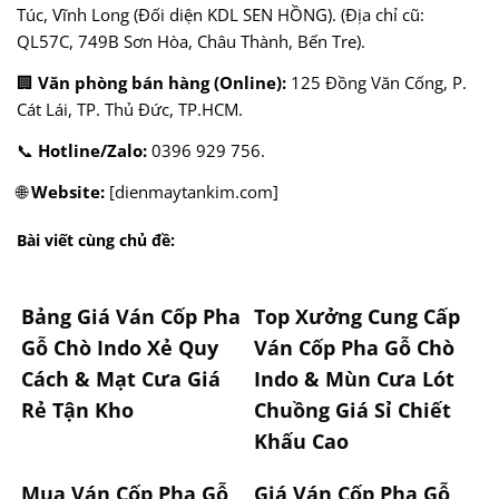
Túc, Vĩnh Long (Đối diện KDL SEN HỒNG). (Địa chỉ cũ:
QL57C, 749B Sơn Hòa, Châu Thành, Bến Tre).
🏢
Văn phòng bán hàng (Online):
125 Đồng Văn Cống, P.
Cát Lái, TP. Thủ Đức, TP.HCM.
📞
Hotline/Zalo:
0396 929 756.
🌐
Website:
[dienmaytankim.com]
Bài viết cùng chủ đề:
Bảng Giá Ván Cốp Pha
Top Xưởng Cung Cấp
Gỗ Chò Indo Xẻ Quy
Ván Cốp Pha Gỗ Chò
Cách & Mạt Cưa Giá
Indo & Mùn Cưa Lót
Rẻ Tận Kho
Chuồng Giá Sỉ Chiết
Khấu Cao
Mua Ván Cốp Pha Gỗ
Giá Ván Cốp Pha Gỗ