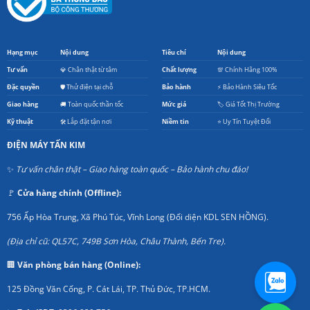
Hạng mục
Nội dung
Tiêu chí
Nội dung
Tư vấn
💎 Chân thật từ tâm
Chất lượng
💯 Chính Hãng 100%
Đặc quyền
🛡️ Thử điện tại chỗ
Bảo hành
⚡ Bảo Hành Siêu Tốc
Giao hàng
🚚 Toàn quốc thần tốc
Mức giá
🏷️ Giá Tốt Thị Trường
Kỹ thuật
🛠️ Lắp đặt tận nơi
Niềm tin
⭐ Uy Tín Tuyệt Đối
ĐIỆN MÁY TẤN KIM
✨
Tư vấn chân thật – Giao hàng toàn quốc – Bảo hành chu đáo!
🚩
Cửa hàng chính (Offline):
756 Ấp Hòa Trung, Xã Phú Túc, Vĩnh Long (Đối diện KDL SEN HỒNG).
(Địa chỉ cũ: QL57C, 749B Sơn Hòa, Châu Thành, Bến Tre).
🏢
Văn phòng bán hàng (Online):
125 Đồng Văn Cống, P. Cát Lái, TP. Thủ Đức, TP.HCM.