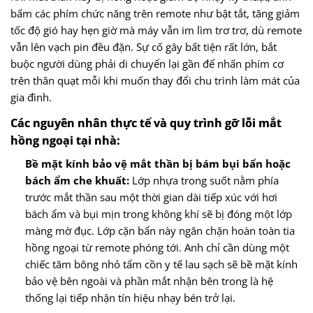
bấm các phím chức năng trên remote như bật tắt, tăng giảm
tốc độ gió hay hẹn giờ mà máy vẫn im lìm trơ trơ, dù remote
vẫn lên vạch pin đều đặn. Sự cố gây bất tiện rất lớn, bắt
buộc người dùng phải di chuyển lại gần để nhấn phím cơ
trên thân quạt mỗi khi muốn thay đổi chu trình làm mát của
gia đình.
Các nguyên nhân thực tế và quy trình gỡ lỗi mắt
hồng ngoại tại nhà:
Bề mặt kính bảo vệ mắt thần bị bám bụi bẩn hoặc
bách ẩm che khuất:
Lớp nhựa trong suốt nằm phía
trước mắt thần sau một thời gian dài tiếp xúc với hơi
bách ẩm và bụi mịn trong không khí sẽ bị đóng một lớp
màng mờ đục. Lớp cặn bẩn này ngăn chặn hoàn toàn tia
hồng ngoại từ remote phóng tới. Anh chỉ cần dùng một
chiếc tăm bông nhỏ tẩm cồn y tế lau sạch sẽ bề mặt kính
bảo vệ bên ngoài và phần mắt nhận bên trong là hệ
thống lại tiếp nhận tín hiệu nhạy bén trở lại.