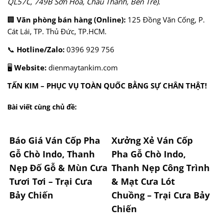
QL57C, 749B Sơn Hòa, Châu Thành, Bến Tre)
.
🏢
Văn phòng bán hàng (Online):
125 Đồng Văn Cống, P.
Cát Lái, TP. Thủ Đức, TP.HCM.
📞
Hotline/Zalo:
0396 929 756
🖥️
Website:
dienmaytankim.com
TẤN KIM – PHỤC VỤ TOÀN QUỐC BẰNG SỰ CHÂN THẬT!
Bài viết cùng chủ đề:
Báo Giá Ván Cốp Pha
Xưởng Xẻ Ván Cốp
Gỗ Chò Indo, Thanh
Pha Gỗ Chò Indo,
Nẹp Đố Gỗ & Mùn Cưa
Thanh Nẹp Công Trình
Tươi Tơi – Trại Cưa
& Mạt Cưa Lót
Bảy Chiến
Chuồng – Trại Cưa Bảy
Chiến