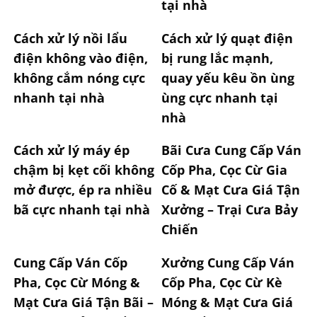
tại nhà
Cách xử lý nồi lẩu
Cách xử lý quạt điện
điện không vào điện,
bị rung lắc mạnh,
không cắm nóng cực
quay yếu kêu ồn ùng
nhanh tại nhà
ùng cực nhanh tại
nhà
Cách xử lý máy ép
Bãi Cưa Cung Cấp Ván
chậm bị kẹt cối không
Cốp Pha, Cọc Cừ Gia
mở được, ép ra nhiều
Cố & Mạt Cưa Giá Tận
bã cực nhanh tại nhà
Xưởng – Trại Cưa Bảy
Chiến
Cung Cấp Ván Cốp
Xưởng Cung Cấp Ván
Pha, Cọc Cừ Móng &
Cốp Pha, Cọc Cừ Kè
Mạt Cưa Giá Tận Bãi –
Móng & Mạt Cưa Giá