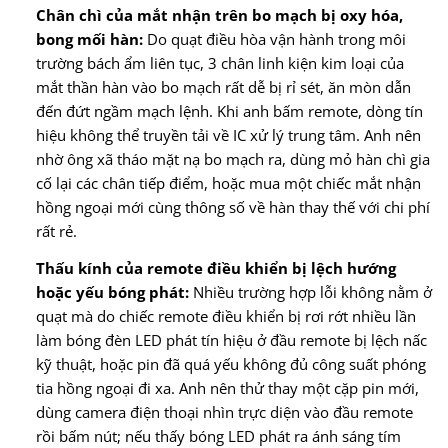
Chân chì của mắt nhận trên bo mạch bị oxy hóa,
bong mối hàn:
Do quạt điều hòa vận hành trong môi
trường bách ẩm liên tục, 3 chân linh kiện kim loại của
mắt thần hàn vào bo mạch rất dễ bị rỉ sét, ăn mòn dẫn
đến đứt ngầm mạch lệnh. Khi anh bấm remote, dòng tín
hiệu không thể truyền tải về IC xử lý trung tâm. Anh nên
nhờ ông xã tháo mặt nạ bo mạch ra, dùng mỏ hàn chì gia
cố lại các chân tiếp điểm, hoặc mua một chiếc mắt nhận
hồng ngoại mới cùng thông số về hàn thay thế với chi phí
rất rẻ.
Thấu kính của remote điều khiển bị lệch hướng
hoặc yếu bóng phát:
Nhiều trường hợp lỗi không nằm ở
quạt mà do chiếc remote điều khiển bị rơi rớt nhiều lần
làm bóng đèn LED phát tín hiệu ở đầu remote bị lệch nấc
kỹ thuật, hoặc pin đã quá yếu không đủ công suất phóng
tia hồng ngoại đi xa. Anh nên thử thay một cặp pin mới,
dùng camera điện thoại nhìn trực diện vào đầu remote
rồi bấm nút; nếu thấy bóng LED phát ra ánh sáng tím