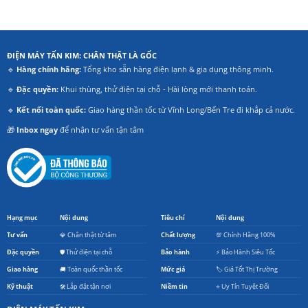
ĐIỆN MÁY TẤN KIM: CHÂN THẬT LÀ GỐC
🔹
Hàng chính hãng:
Tổng kho sẵn hàng điện lạnh & gia dụng thông minh.
🔹
Đặc quyền:
Khui thùng, thử điện tại chỗ - Hài lòng mới thanh toán.
🔹
Kết nối toàn quốc:
Giao hàng thần tốc từ Vĩnh Long/Bến Tre đi khắp cả nước.
🎁
Inbox ngay
để nhận tư vấn tận tâm
Hạng mục
Nội dung
Tiêu chí
Nội dung
Tư vấn
💎 Chân thật từ tâm
Chất lượng
💯 Chính Hãng 100%
Đặc quyền
🛡️ Thử điện tại chỗ
Bảo hành
⚡ Bảo Hành Siêu Tốc
Giao hàng
🚚 Toàn quốc thần tốc
Mức giá
🏷️ Giá Tốt Thị Trường
Kỹ thuật
🛠️ Lắp đặt tận nơi
Niềm tin
⭐ Uy Tín Tuyệt Đối