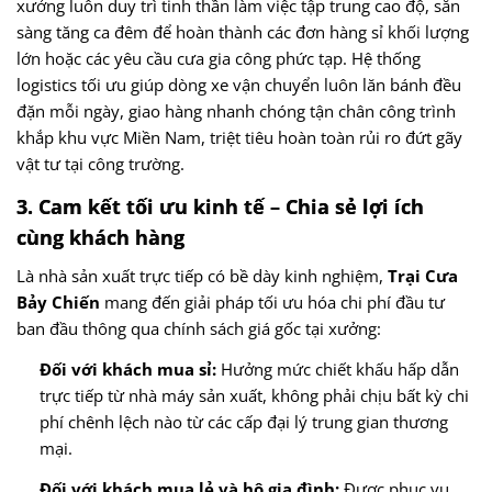
xưởng luôn duy trì tinh thần làm việc tập trung cao độ, sẵn
sàng tăng ca đêm để hoàn thành các đơn hàng sỉ khối lượng
lớn hoặc các yêu cầu cưa gia công phức tạp. Hệ thống
logistics tối ưu giúp dòng xe vận chuyển luôn lăn bánh đều
đặn mỗi ngày, giao hàng nhanh chóng tận chân công trình
khắp khu vực Miền Nam, triệt tiêu hoàn toàn rủi ro đứt gãy
vật tư tại công trường.
3. Cam kết tối ưu kinh tế – Chia sẻ lợi ích
cùng khách hàng
Là nhà sản xuất trực tiếp có bề dày kinh nghiệm,
Trại Cưa
Bảy Chiến
mang đến giải pháp tối ưu hóa chi phí đầu tư
ban đầu thông qua chính sách giá gốc tại xưởng:
Đối với khách mua sỉ:
Hưởng mức chiết khấu hấp dẫn
trực tiếp từ nhà máy sản xuất, không phải chịu bất kỳ chi
phí chênh lệch nào từ các cấp đại lý trung gian thương
mại.
Đối với khách mua lẻ và hộ gia đình:
Được phục vụ