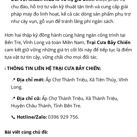
chu đáo, hỗ trợ tư vấn kỹ thuật tận tình và cung cấp giải
pháp may đo linh hoạt, kể cả các dòng sản phẩm phụ trợ
như cây vụn, gỗ vụn để tránh lãng phí ngân sách.
Hơn hai thập kỷ đồng hành cùng hàng ngàn công trình tại
Bến Tre, Vĩnh Long và toàn Miền Nam,
Trại Cưa Bảy Chiến
cam kết giữ vững những giá trị cốt lõi này để tiếp tục là điểm
tựa vật tư tin cậy, vững chãi cho mọi đối tác.
ℹ️
THÔNG TIN LIÊN HỆ TRẠI CƯA BẢY CHIẾN:
📍
Địa chỉ mới:
Ấp Chợ Thành Triệu, Xã Tiên Thủy, Vĩnh
Long.
📍
Địa chỉ cũ:
Ấp Chợ Thành Triệu, Xã Thành Triệu,
Huyện Châu Thành, Tỉnh Bến Tre.
📞
Hotline/Zalo:
0396 929 756.
Bài viết cùng chủ đề: