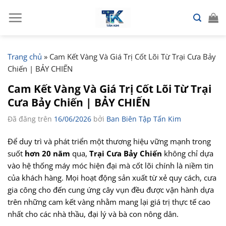
Chuyển
đến
nội
dung
Trang chủ
»
Cam Kết Vàng Và Giá Trị Cốt Lõi Từ Trại Cưa Bảy
Chiến | BẢY CHIẾN
Cam Kết Vàng Và Giá Trị Cốt Lõi Từ Trại
Cưa Bảy Chiến | BẢY CHIẾN
Đã đăng trên
16/06/2026
bởi
Ban Biên Tập Tấn Kim
Để duy trì và phát triển một thương hiệu vững mạnh trong
suốt
hơn 20 năm
qua,
Trại Cưa Bảy Chiến
không chỉ dựa
vào hệ thống máy móc hiện đại mà cốt lõi chính là niềm tin
của khách hàng. Mọi hoạt động sản xuất từ xẻ quy cách, cưa
gia công cho đến cung ứng cây vụn đều được vận hành dựa
trên những cam kết vàng nhằm mang lại giá trị thực tế cao
nhất cho các nhà thầu, đại lý và bà con nông dân.