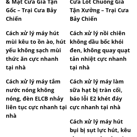
& Mạt Cưa Giá Tận
Cưa Lót Chuồng Giá
Gốc – Trại Cưa Bảy
Tận Xưởng – Trại Cưa
Chiến
Bảy Chiến
Cách xử lý máy hút
Cách xử lý nồi chiên
mùi kêu to ồn ào, hút
không dầu bốc khói
yếu không sạch mùi
đen, không quay quạt
thức ăn cực nhanh
tản nhiệt cực nhanh
tại nhà
tại nhà
Cách xử lý máy tắm
Cách xử lý máy làm
nước nóng không
sữa hạt bị tràn cối,
nóng, đèn ELCB nhảy
báo lỗi E2 khét đáy
liên tục cực nhanh tại
cực nhanh tại nhà
nhà
Cách xử lý máy hút
bụi bị sụt lực hút, kêu