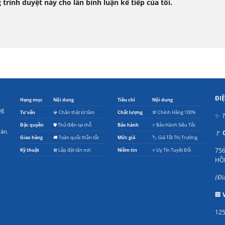
 trình duyệt này cho lần bình luận kế tiếp của tôi.
ĐI
Hạng mục
Nội dung
Tiêu chí
Nội dung
ng
Tư vấn
💎 Chân thật từ tâm
Chất lượng
💯 Chính Hãng 100%
✨
T
Đặc quyền
🛡️ Thử điện tại chỗ
Bảo hành
⚡ Bảo Hành Siêu Tốc
oán.
🚩
Giao hàng
🚚 Toàn quốc thần tốc
Mức giá
🏷️ Giá Tốt Thị Trường
756
Kỹ thuật
🛠️ Lắp đặt tận nơi
Niềm tin
⭐ Uy Tín Tuyệt Đối
HỒ
(Đị
🏢
125