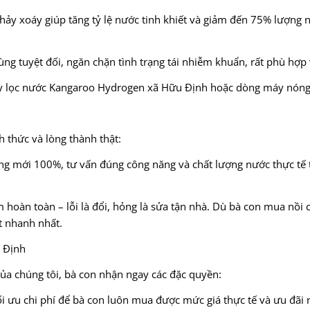
ảy xoáy giúp tăng tỷ lệ nước tinh khiết và giảm đến 75% lượng nư
ùng tuyệt đối, ngăn chặn tình trạng tái nhiễm khuẩn, rất phù hợp 
y lọc nước Kangaroo Hydrogen xã Hữu Định hoặc dòng máy nóng lạ
h thức và lòng thành thật:
hàng mới 100%, tư vấn đúng công năng và chất lượng nước thực tế
ệm hoàn toàn – lỗi là đổi, hỏng là sửa tận nhà. Dù bà con mua nồ
t nhanh nhất.
u Định
của chúng tôi, bà con nhận ngay các đặc quyền:
i ưu chi phí để bà con luôn mua được mức giá thực tế và ưu đãi n