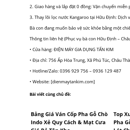
2. Giao hàng và lắp đặt 0 đồng: Vận chuyển miễn p
3. Thay lõi lọc nước Kangaroo tại Hữu Định: Dịch
Bà con đang muốn bảo vệ sức khỏe bằng một chiếc
Thông tin liên hệ (Phục vụ bà con Hữu Định – Châ
• Cửa hàng: ĐIỆN MÁY GIA DỤNG TẤN KIM
• Địa chỉ: 756 Ấp Hòa Trung, Xã Phú Túc, Châu T
• Hotline/Zalo: 0396 929 756 – 0936 129 487
• Website: [dienmaytankim.com]
Bài viết cùng chủ đề:
Bảng Giá Ván Cốp Pha Gỗ Chò
Top X
Indo Xẻ Quy Cách & Mạt Cưa
Pha G