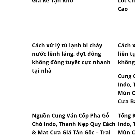
Giá Rẻ Tận Kho
Lót Ch
Cao
Cách xử lý tủ lạnh bị chảy
Cách x
nước lênh láng, đợt đông
liên t
không đóng tuyết cực nhanh
không
tại nhà
Cung 
Indo,
Mùn C
Cưa B
Nguồn Cung Ván Cốp Pha Gỗ
Tổng 
Chò Indo, Thanh Nẹp Quy Cách
Indo,
& Mạt Cưa Giá Tận Gốc – Trại
Mùn C