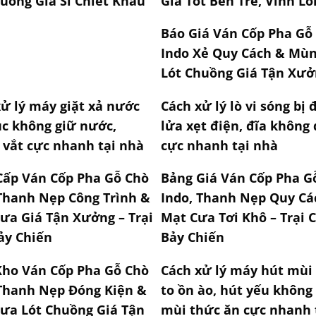
uồng Giá Sỉ Chiết Khấu
Giá Tốt Bến Tre, Vĩnh Lo
Báo Giá Ván Cốp Pha Gỗ
Indo Xẻ Quy Cách & Mù
Lót Chuồng Giá Tận Xưở
ử lý máy giặt xả nước
Cách xử lý lò vi sóng bị
ục không giữ nước,
lửa xẹt điện, đĩa không
 vắt cực nhanh tại nhà
cực nhanh tại nhà
Cấp Ván Cốp Pha Gỗ Chò
Bảng Giá Ván Cốp Pha G
 Thanh Nẹp Công Trình &
Indo, Thanh Nẹp Quy Cá
ưa Giá Tận Xưởng – Trại
Mạt Cưa Tơi Khô – Trại 
ảy Chiến
Bảy Chiến
Kho Ván Cốp Pha Gỗ Chò
Cách xử lý máy hút mùi
 Thanh Nẹp Đóng Kiện &
to ồn ào, hút yếu không
ưa Lót Chuồng Giá Tận
mùi thức ăn cực nhanh 