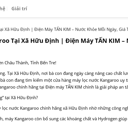
 hệ
Giải trí
i Xã Hữu Định | Điện Máy TẤN KIM – Nước Khỏe Mỗi Ngày, Giá T
oo Tại Xã Hữu Định | Điện Máy TẤN KIM – 
ện Châu Thành, Tỉnh Bến Tre!
g. Tại Xã Hữu Định, nơi bà con đang ngày càng nâng cao chất lượ
u bà con đang tìm kiếm một cửa hàng máy lọc nước Kangaroo uy tí
ngaroo chính hãng tại Điện máy TẤN KIM chính là giải pháp an t
g” tại Xã Hữu Định?
máy lọc nước Kangaroo chính hãng xã Hữu Định nhờ những công n
h, máy Kangaroo còn bổ sung các khoáng chất và Hydrogen giúp tr