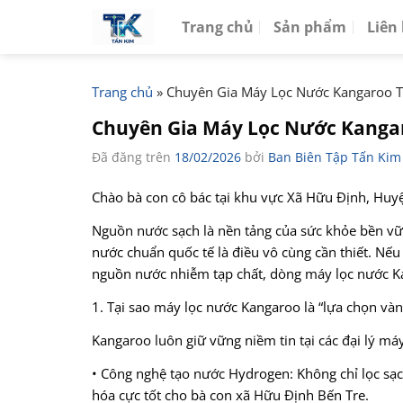
Chuyển
Trang chủ
Sản phẩm
Liên
đến
nội
dung
Trang chủ
»
Chuyên Gia Máy Lọc Nước Kangaroo Tạ
Chuyên Gia Máy Lọc Nước Kangar
Đã đăng trên
18/02/2026
bởi
Ban Biên Tập Tấn Kim
Chào bà con cô bác tại khu vực Xã Hữu Định, Huy
Nguồn nước sạch là nền tảng của sức khỏe bền vữn
nước chuẩn quốc tế là điều vô cùng cần thiết. Nế
nguồn nước nhiễm tạp chất, dòng máy lọc nước Ka
1. Tại sao máy lọc nước Kangaroo là “lựa chọn vàn
Kangaroo luôn giữ vững niềm tin tại các đại lý 
• Công nghệ tạo nước Hydrogen: Không chỉ lọc sạc
hóa cực tốt cho bà con xã Hữu Định Bến Tre.