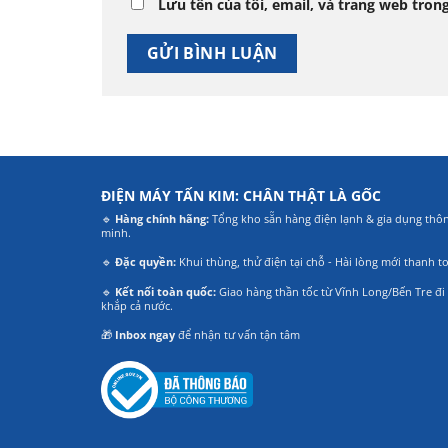
Lưu tên của tôi, email, và trang web trong
ĐIỆN MÁY TẤN KIM: CHÂN THẬT LÀ GỐC
🔹
Hàng chính hãng:
Tổng kho sẵn hàng điện lạnh & gia dụng thô
minh.
🔹
Đặc quyền:
Khui thùng, thử điện tại chỗ - Hài lòng mới thanh t
🔹
Kết nối toàn quốc:
Giao hàng thần tốc từ Vĩnh Long/Bến Tre đi
khắp cả nước.
🎁
Inbox ngay
để nhận tư vấn tận tâm