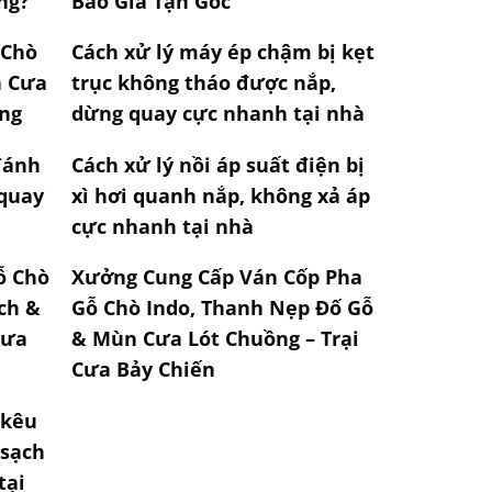
ng?
Báo Giá Tận Gốc
 Chò
Cách xử lý máy ép chậm bị kẹt
n Cưa
trục không tháo được nắp,
ng
dừng quay cực nhanh tại nhà
 đánh
Cách xử lý nồi áp suất điện bị
 quay
xì hơi quanh nắp, không xả áp
cực nhanh tại nhà
ỗ Chò
Xưởng Cung Cấp Ván Cốp Pha
ch &
Gỗ Chò Indo, Thanh Nẹp Đố Gỗ
Cưa
& Mùn Cưa Lót Chuồng – Trại
Cưa Bảy Chiến
 kêu
 sạch
tại