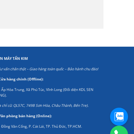
ỆN MÁY TẤN KIM
ư vấn chân thật – Giao hàng toàn quốc – Bảo hành chu đáo!
Cửa hàng chính (Offline):
 Ấp Hòa Trung, Xã Phú Túc, Vĩnh Long (Đối diện KDL SEN
NG).
a chỉ cũ: QL57C, 749B Sơn Hòa, Châu Thành, Bến Tre).
Văn phòng bán hàng (Online):
 Đồng Văn Cống, P. Cát Lái, TP. Thủ Đức, TP.HCM.