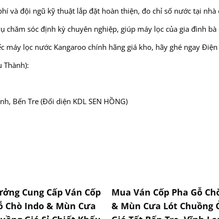
hí và đội ngũ kỹ thuật lắp đặt hoàn thiện, đo chỉ số nước tại nhà
 vụ chăm sóc định kỳ chuyên nghiệp, giúp máy lọc của gia đình bà
 máy lọc nước Kangaroo chính hãng giá kho, hãy ghé ngay Điện
u Thành):
hành, Bến Tre (Đối diện KDL SEN HỒNG)
ưởng Cung Cấp Ván Cốp
Mua Ván Cốp Pha Gỗ Chò
ỗ Chò Indo & Mùn Cưa
& Mùn Cưa Lót Chuồng 