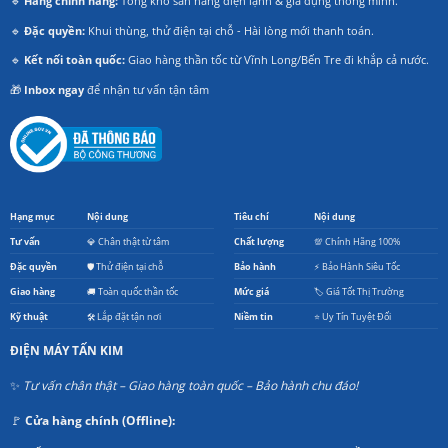
🔹
Hàng chính hãng:
Tổng kho sẵn hàng điện lạnh & gia dụng thông minh.
🔹
Đặc quyền:
Khui thùng, thử điện tại chỗ - Hài lòng mới thanh toán.
🔹
Kết nối toàn quốc:
Giao hàng thần tốc từ Vĩnh Long/Bến Tre đi khắp cả nước.
🎁
Inbox ngay
để nhận tư vấn tận tâm
Hạng mục
Nội dung
Tiêu chí
Nội dung
Tư vấn
💎 Chân thật từ tâm
Chất lượng
💯 Chính Hãng 100%
Đặc quyền
🛡️ Thử điện tại chỗ
Bảo hành
⚡ Bảo Hành Siêu Tốc
Giao hàng
🚚 Toàn quốc thần tốc
Mức giá
🏷️ Giá Tốt Thị Trường
Kỹ thuật
🛠️ Lắp đặt tận nơi
Niềm tin
⭐ Uy Tín Tuyệt Đối
ĐIỆN MÁY TẤN KIM
✨
Tư vấn chân thật – Giao hàng toàn quốc – Bảo hành chu đáo!
🚩
Cửa hàng chính (Offline):