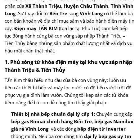
phần của
Xã Thành Triệu, Huyện Châu Thành, Tỉnh Vĩnh
Long
. Sự thay đổi từ
Bến Tre
sang
Vĩnh Long
có thể làm bà
con băn khoăn về địa chỉ mua sắm và bảo hành điện máy tin
cậy.
Điện máy TẤN KIM
(tọa lạc tại Phú Túc) cam kết tiếp
tục đồng hành cùng bà con vùng sáp nhập Thành Triệu –
Tiên Thủy bằng những sản phẩm chất lượng nhất và dịch vụ
hậu mãi chân thật nhất.
1. Phủ sóng từ khóa điện máy tại khu vực sáp nhập
Thành Triệu & Tiên Thủy
Tấn Kim thấu hiểu nhu cầu của bà con vùng này: luôn ưu
tiên các thiết bị bếp và máy lọc nước có độ bền vượt trội để
phục vụ gia đình làm vườn. Chúng tôi kẹp sẵn các từ khóa
tiềm năng để bà con dễ dàng tìm thấy giải pháp:
Thiết bị nhà bếp chuẩn đại lý cấp 1:
Chuyên cung cấp
bếp gas Rinnai chính hãng Bến Tre
,
bếp gas Namilux
giá rẻ Vĩnh Long
, và các dòng
bếp điện từ Inverter
thông minh. Nếu bà con đang tìm
đại lý bếp gas uy tín