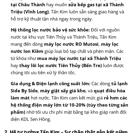
tại Châu Thành
hay muốn
sửa bếp gas tại xã Thành
Triệu (Vĩnh Long)
, Tấn Kim luôn sẵn sàng giao hàng và
hỗ trợ kỹ thuật tận nhà ngay trong ngày.
Hệ thống lọc nước bảo vệ sức khỏe:
Đối với nguồn
nước tại khu vực Tiên Thủy và Thành Triệu, Tấn Kim
mang đến dòng
máy lọc nước RO Mutosi
,
máy lọc
nước Ion Kiềm
giúp loại bỏ tạp chất và phèn mặn. Các
từ khóa như
mua máy lọc nước tại xã Thành Triệu
hay
thay lõi lọc nước Tiên Thủy (Bến Tre)
luôn được
chúng tôi ưu tiên xử lý thần tốc.
Gia dụng & Điện lạnh công suất lớn:
Các dòng
tủ lạnh
Side By Side
,
máy giặt sấy giá kho
, và
quạt điều hòa
làm mát
hơi nước. Tấn Kim cam kết mức giá
rẻ hơn các
hệ thống điện máy lớn từ 10-20% (tùy theo từng sản
phẩm)
nhờ tối ưu chi phí mặt bằng tại kho giáp ranh đối
diện KDL Sen Hồng.
2. Hệ tư tưởng Tấn Kim – Sự chân thật gắn kết niềm