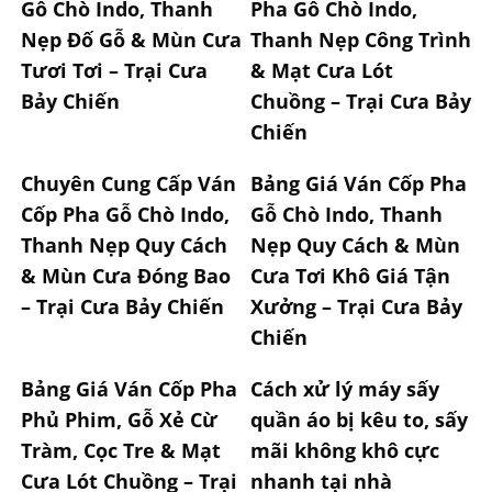
Gỗ Chò Indo, Thanh
Pha Gỗ Chò Indo,
Nẹp Đố Gỗ & Mùn Cưa
Thanh Nẹp Công Trình
Tươi Tơi – Trại Cưa
& Mạt Cưa Lót
Bảy Chiến
Chuồng – Trại Cưa Bảy
Chiến
Chuyên Cung Cấp Ván
Bảng Giá Ván Cốp Pha
Cốp Pha Gỗ Chò Indo,
Gỗ Chò Indo, Thanh
Thanh Nẹp Quy Cách
Nẹp Quy Cách & Mùn
& Mùn Cưa Đóng Bao
Cưa Tơi Khô Giá Tận
– Trại Cưa Bảy Chiến
Xưởng – Trại Cưa Bảy
Chiến
Bảng Giá Ván Cốp Pha
Cách xử lý máy sấy
Phủ Phim, Gỗ Xẻ Cừ
quần áo bị kêu to, sấy
Tràm, Cọc Tre & Mạt
mãi không khô cực
Cưa Lót Chuồng – Trại
nhanh tại nhà