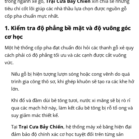
trong ngành xẻ gỗ,
Trại Cưa Bảy Chiến
xin chia sẻ những
tiêu chí cốt lõi giúp các nhà thầu lựa chọn được nguồn gỗ
cốp pha chuẩn mực nhất.
1. Kiểm tra độ phẳng bề mặt và độ vuông góc
cơ học
Một hệ thống cốp pha đạt chuẩn đòi hỏi các thanh gỗ xẻ quy
cách phải có độ phẳng tối ưu và các cạnh được cắt vuông
vức.
Nếu gỗ bị hiện tượng lượn sóng hoặc cong vênh do quá
trình gia công thô sơ, khi ghép khuôn sẽ tạo ra các khe hở
lớn.
Khi đổ và đầm dùi bê tông tươi, nước xi măng sẽ bị rò rỉ
qua các mạch hở này, làm kết cấu bê tông bị rỗ tổ ong và
suy giảm mác thiết kế.
Tại
Trại Cưa Bảy Chiến
, hệ thống máy xẻ băng hiện đại
đảm bảo độ chính xác cơ học tuyệt đối trên từng sản