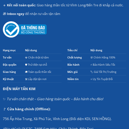
🔹
Kết nối toàn quốc:
Giao hàng thần tốc từ Vĩnh Long/Bến Tre đi khắp cả nước.
🎁
Inbox ngay
để nhận tư vấn tận tâm
Hạng mục
Nội dung
Tiêu chí
Nội dung
Tư vấn
💎 Chân thật từ tâm
Chất lượng
💯 Chính Hãng 100%
Đặc quyền
🛡️ Thử điện tại chỗ
Bảo hành
⚡ Bảo Hành Siêu Tốc
Giao hàng
🚚 Toàn quốc thần tốc
Mức giá
🏷️ Giá Tốt Thị Trường
Kỹ thuật
🛠️ Lắp đặt tận nơi
Niềm tin
⭐ Uy Tín Tuyệt Đối
ĐIỆN MÁY TẤN KIM
✨
Tư vấn chân thật – Giao hàng toàn quốc – Bảo hành chu đáo!
🚩
Cửa hàng chính (Offline):
756 Ấp Hòa Trung, Xã Phú Túc, Vĩnh Long (Đối diện KDL SEN HỒNG).
(Địa chỉ cũ: QL57C, 749B Sơn Hòa, Châu Thành, Bến Tre).