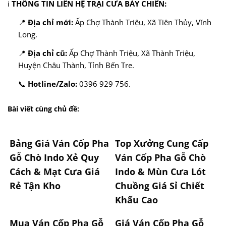
ℹ️
THÔNG TIN LIÊN HỆ TRẠI CƯA BẢY CHIẾN:
📍
Địa chỉ mới:
Ấp Chợ Thành Triệu, Xã Tiên Thủy, Vĩnh
Long.
📍
Địa chỉ cũ:
Ấp Chợ Thành Triệu, Xã Thành Triệu,
Huyện Châu Thành, Tỉnh Bến Tre.
📞
Hotline/Zalo:
0396 929 756.
Bài viết cùng chủ đề:
Bảng Giá Ván Cốp Pha
Top Xưởng Cung Cấp
Gỗ Chò Indo Xẻ Quy
Ván Cốp Pha Gỗ Chò
Cách & Mạt Cưa Giá
Indo & Mùn Cưa Lót
Rẻ Tận Kho
Chuồng Giá Sỉ Chiết
Khấu Cao
Mua Ván Cốp Pha Gỗ
Giá Ván Cốp Pha Gỗ