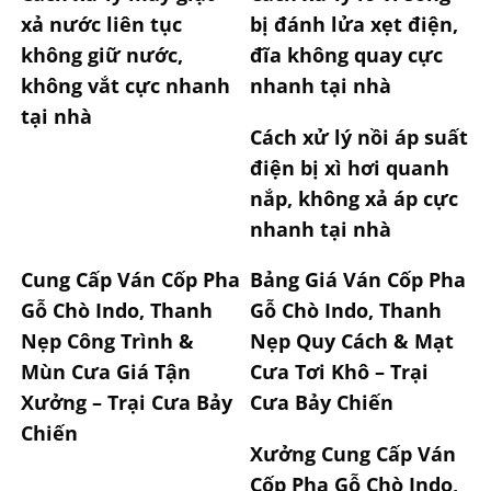
xả nước liên tục
bị đánh lửa xẹt điện,
không giữ nước,
đĩa không quay cực
không vắt cực nhanh
nhanh tại nhà
tại nhà
Cách xử lý nồi áp suất
điện bị xì hơi quanh
nắp, không xả áp cực
nhanh tại nhà
Cung Cấp Ván Cốp Pha
Bảng Giá Ván Cốp Pha
Gỗ Chò Indo, Thanh
Gỗ Chò Indo, Thanh
Nẹp Công Trình &
Nẹp Quy Cách & Mạt
Mùn Cưa Giá Tận
Cưa Tơi Khô – Trại
Xưởng – Trại Cưa Bảy
Cưa Bảy Chiến
Chiến
Xưởng Cung Cấp Ván
Cốp Pha Gỗ Chò Indo,