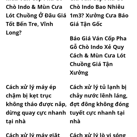
Chò Indo & Mùn Cưa
Chò Indo Bao Nhiêu
Lót Chuồng Ở Đâu Giá
1m3? Xưởng Cưa Báo
Tốt Bến Tre, Vĩnh
Giá Tận Gốc
Long?
Báo Giá Ván Cốp Pha
Gỗ Chò Indo Xẻ Quy
Cách & Mùn Cưa Lót
Chuồng Giá Tận
Xưởng
Cách xử lý máy ép
Cách xử lý tủ lạnh bị
chậm bị kẹt trục
chảy nước lênh láng,
không tháo được nắp,
đợt đông không đóng
dừng quay cực nhanh
tuyết cực nhanh tại
tại nhà
nhà
Cách xử lý máy giặt
Cách xử lý lò vi sóng