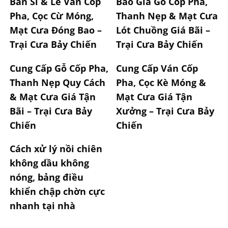
Bán Sỉ & Lẻ Ván Cốp
Báo Giá Gỗ Cốp Pha,
Pha, Cọc Cừ Móng,
Thanh Nẹp & Mạt Cưa
Mạt Cưa Đóng Bao –
Lót Chuồng Giá Bãi –
Trại Cưa Bảy Chiến
Trại Cưa Bảy Chiến
Cung Cấp Gỗ Cốp Pha,
Cung Cấp Ván Cốp
Thanh Nẹp Quy Cách
Pha, Cọc Kè Móng &
& Mạt Cưa Giá Tận
Mạt Cưa Giá Tận
Bãi – Trại Cưa Bảy
Xưởng – Trại Cưa Bảy
Chiến
Chiến
Cách xử lý nồi chiên
không dầu không
nóng, bảng điều
khiển chập chờn cực
nhanh tại nhà