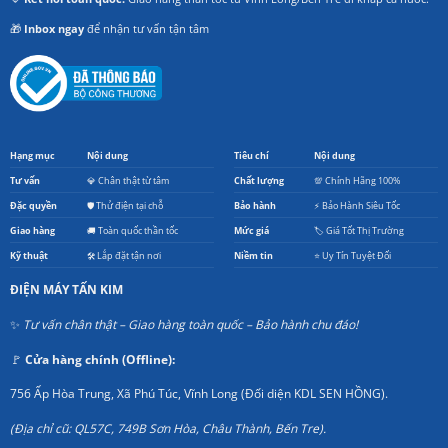
🎁
Inbox ngay
để nhận tư vấn tận tâm
Hạng mục
Nội dung
Tiêu chí
Nội dung
Tư vấn
💎 Chân thật từ tâm
Chất lượng
💯 Chính Hãng 100%
Đặc quyền
🛡️ Thử điện tại chỗ
Bảo hành
⚡ Bảo Hành Siêu Tốc
Giao hàng
🚚 Toàn quốc thần tốc
Mức giá
🏷️ Giá Tốt Thị Trường
Kỹ thuật
🛠️ Lắp đặt tận nơi
Niềm tin
⭐ Uy Tín Tuyệt Đối
ĐIỆN MÁY TẤN KIM
✨
Tư vấn chân thật – Giao hàng toàn quốc – Bảo hành chu đáo!
🚩
Cửa hàng chính (Offline):
756 Ấp Hòa Trung, Xã Phú Túc, Vĩnh Long (Đối diện KDL SEN HỒNG).
(Địa chỉ cũ: QL57C, 749B Sơn Hòa, Châu Thành, Bến Tre).