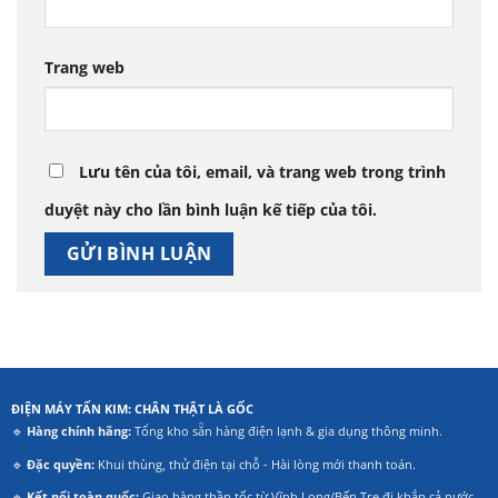
Trang web
Lưu tên của tôi, email, và trang web trong trình
duyệt này cho lần bình luận kế tiếp của tôi.
ĐIỆN MÁY TẤN KIM: CHÂN THẬT LÀ GỐC
🔹
Hàng chính hãng:
Tổng kho sẵn hàng điện lạnh & gia dụng thông minh.
🔹
Đặc quyền:
Khui thùng, thử điện tại chỗ - Hài lòng mới thanh toán.
🔹
Kết nối toàn quốc:
Giao hàng thần tốc từ Vĩnh Long/Bến Tre đi khắp cả nước.