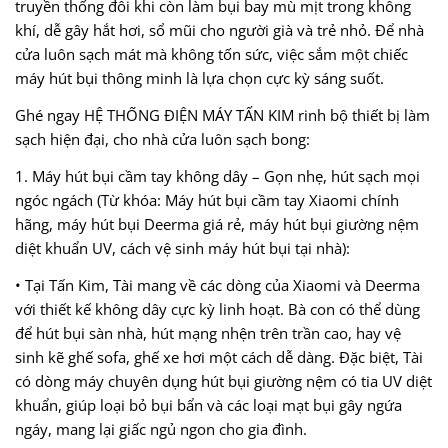
truyền thống đôi khi còn làm bụi bay mù mịt trong không
khí, dễ gây hắt hơi, sổ mũi cho người già và trẻ nhỏ. Để nhà
cửa luôn sạch mát mà không tốn sức, việc sắm một chiếc
máy hút bụi thông minh là lựa chọn cực kỳ sáng suốt.
Ghé ngay HỆ THỐNG ĐIỆN MÁY TẤN KIM rinh bộ thiết bị làm
sạch hiện đại, cho nhà cửa luôn sạch bong:
1. Máy hút bụi cầm tay không dây – Gọn nhẹ, hút sạch mọi
ngóc ngách (Từ khóa: Máy hút bụi cầm tay Xiaomi chính
hãng, máy hút bụi Deerma giá rẻ, máy hút bụi giường nệm
diệt khuẩn UV, cách vệ sinh máy hút bụi tại nhà):
• Tại Tấn Kim, Tài mang về các dòng của Xiaomi và Deerma
với thiết kế không dây cực kỳ linh hoạt. Bà con có thể dùng
để hút bụi sàn nhà, hút mạng nhện trên trần cao, hay vệ
sinh kẽ ghế sofa, ghế xe hơi một cách dễ dàng. Đặc biệt, Tài
có dòng máy chuyên dụng hút bụi giường nệm có tia UV diệt
khuẩn, giúp loại bỏ bụi bẩn và các loại mạt bụi gây ngứa
ngáy, mang lại giấc ngủ ngon cho gia đình.