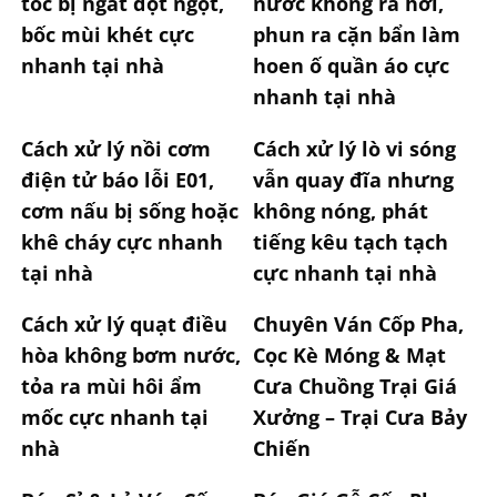
tóc bị ngắt đột ngột,
nước không ra hơi,
bốc mùi khét cực
phun ra cặn bẩn làm
nhanh tại nhà
hoen ố quần áo cực
nhanh tại nhà
Cách xử lý nồi cơm
Cách xử lý lò vi sóng
điện tử báo lỗi E01,
vẫn quay đĩa nhưng
cơm nấu bị sống hoặc
không nóng, phát
khê cháy cực nhanh
tiếng kêu tạch tạch
tại nhà
cực nhanh tại nhà
Cách xử lý quạt điều
Chuyên Ván Cốp Pha,
hòa không bơm nước,
Cọc Kè Móng & Mạt
tỏa ra mùi hôi ẩm
Cưa Chuồng Trại Giá
mốc cực nhanh tại
Xưởng – Trại Cưa Bảy
nhà
Chiến