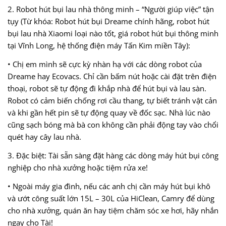
2. Robot hút bụi lau nhà thông minh – “Người giúp việc” tận
tụy (Từ khóa: Robot hút bụi Dreame chính hãng, robot hút
bụi lau nhà Xiaomi loại nào tốt, giá robot hút bụi thông minh
tại Vĩnh Long, hệ thống điện máy Tấn Kim miền Tây):
• Chị em mình sẽ cực kỳ nhàn hạ với các dòng robot của
Dreame hay Ecovacs. Chỉ cần bấm nút hoặc cài đặt trên điện
thoại, robot sẽ tự động đi khắp nhà để hút bụi và lau sàn.
Robot có cảm biến chống rơi cầu thang, tự biết tránh vật cản
và khi gần hết pin sẽ tự động quay về đốc sạc. Nhà lúc nào
cũng sạch bóng mà bà con không cần phải động tay vào chổi
quét hay cây lau nhà.
3. Đặc biệt: Tài sẵn sàng đặt hàng các dòng máy hút bụi công
nghiệp cho nhà xưởng hoặc tiệm rửa xe!
• Ngoài máy gia đình, nếu các anh chị cần máy hút bụi khô
và ướt công suất lớn 15L – 30L của HiClean, Camry để dùng
cho nhà xưởng, quán ăn hay tiệm chăm sóc xe hơi, hãy nhắn
ngay cho Tài!