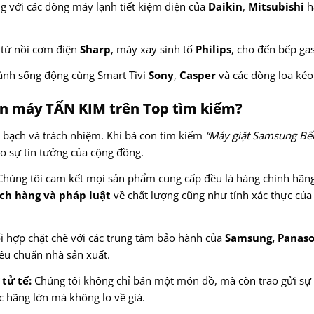
g với các dòng máy lạnh tiết kiệm điện của
Daikin
,
Mitsubishi
h
 từ nồi cơm điện
Sharp
, máy xay sinh tố
Philips
, cho đến bếp ga
ảnh sống động cùng Smart Tivi
Sony
,
Casper
và các dòng loa kéo
ện máy TẤN KIM trên Top tìm kiếm?
 bạch và trách nhiệm. Khi bà con tìm kiếm
“Máy giặt Samsung Bế
ào sự tin tưởng của cộng đồng.
húng tôi cam kết mọi sản phẩm cung cấp đều là hàng chính hãng
ch hàng và pháp luật
về chất lượng cũng như tính xác thực củ
i hợp chặt chẽ với các trung tâm bảo hành của
Samsung, Panaso
êu chuẩn nhà sản xuất.
tử tế:
Chúng tôi không chỉ bán một món đồ, mà còn trao gửi sự a
 hãng lớn mà không lo về giá.