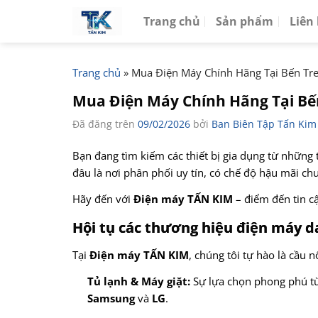
Chuyển
Trang chủ
Sản phẩm
Liên
đến
nội
dung
Trang chủ
»
Mua Điện Máy Chính Hãng Tại Bến Tre
Mua Điện Máy Chính Hãng Tại Bến
Đã đăng trên
09/02/2026
bởi
Ban Biên Tập Tấn Kim
Bạn đang tìm kiếm các thiết bị gia dụng từ những
đâu là nơi phân phối uy tín, có chế độ hậu mãi c
Hãy đến với
Điện máy TẤN KIM
– điểm đến tin c
Hội tụ các thương hiệu điện máy d
Tại
Điện máy TẤN KIM
, chúng tôi tự hào là cầu 
Tủ lạnh & Máy giặt:
Sự lựa chọn phong phú từ
Samsung
và
LG
.