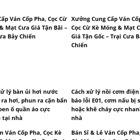
Cấp Ván Cốp Pha, Cọc Cừ
Xưởng Cung Cấp Ván Cốp
& Mạt Cưa Giá Tận Bãi –
Cọc Cừ Kè Móng & Mạt 
ưa Bảy Chiến
Giá Tận Gốc – Trại Cưa 
Chiến
ử lý bàn ủi hơi nước
Cách xử lý nồi cơm điện
ra hơi, phun ra cặn bẩn
báo lỗi E01, cơm nấu bị 
oen ố quần áo cực
hoặc khê cháy cực nhan
 tại nhà
nhà
n Ván Cốp Pha, Cọc Kè
Bán Sỉ & Lẻ Ván Cốp Pha