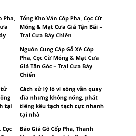
 Pha,
Tổng Kho Ván Cốp Pha, Cọc Cừ
Cưa
Móng & Mạt Cưa Giá Tận Bãi –
Bảy
Trại Cưa Bảy Chiến
Nguồn Cung Cấp Gỗ Xẻ Cốp
Pha, Cọc Cừ Móng & Mạt Cưa
Giá Tận Gốc – Trại Cưa Bảy
Chiến
 tử
Cách xử lý lò vi sóng vẫn quay
sống
đĩa nhưng không nóng, phát
h tại
tiếng kêu tạch tạch cực nhanh
tại nhà
, Cọc
Báo Giá Gỗ Cốp Pha, Thanh