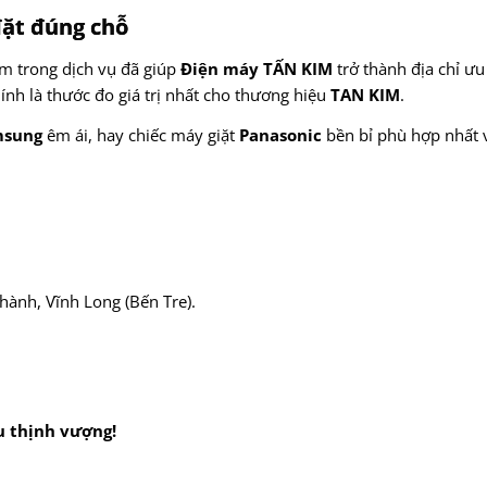
đặt đúng chỗ
âm trong dịch vụ đã giúp
Điện máy TẤN KIM
trở thành địa chỉ ư
hính là thước đo giá trị nhất cho thương hiệu
TAN KIM
.
msung
êm ái, hay chiếc máy giặt
Panasonic
bền bỉ phù hợp nhất v
ành, Vĩnh Long (Bến Tre).
u thịnh vượng!