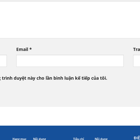
Email
*
Tr
 trình duyệt này cho lần bình luận kế tiếp của tôi.
ĐI
Hạng mục
Nội dung
Tiêu chí
Nội dung