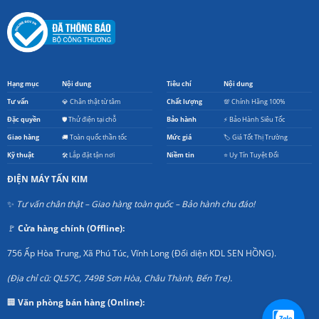
Hạng mục
Nội dung
Tiêu chí
Nội dung
Tư vấn
💎 Chân thật từ tâm
Chất lượng
💯 Chính Hãng 100%
Đặc quyền
🛡️ Thử điện tại chỗ
Bảo hành
⚡ Bảo Hành Siêu Tốc
Giao hàng
🚚 Toàn quốc thần tốc
Mức giá
🏷️ Giá Tốt Thị Trường
Kỹ thuật
🛠️ Lắp đặt tận nơi
Niềm tin
⭐ Uy Tín Tuyệt Đối
ĐIỆN MÁY TẤN KIM
✨
Tư vấn chân thật – Giao hàng toàn quốc – Bảo hành chu đáo!
🚩
Cửa hàng chính (Offline):
756 Ấp Hòa Trung, Xã Phú Túc, Vĩnh Long (Đối diện KDL SEN HỒNG).
(Địa chỉ cũ: QL57C, 749B Sơn Hòa, Châu Thành, Bến Tre).
🏢
Văn phòng bán hàng (Online):