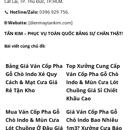
Cát Lái, TP. Thủ Đức, TP.HCM.
📞
Hotline/Zalo:
0396 929 756.
🌐
Website:
[dienmaytankim.com]
TẤN KIM – PHỤC VỤ TOÀN QUỐC BẰNG SỰ CHÂN THẬT!
Bài viết cùng chủ đề:
Bảng Giá Ván Cốp Pha
Top Xưởng Cung Cấp
Gỗ Chò Indo Xẻ Quy
Ván Cốp Pha Gỗ Chò
Cách & Mạt Cưa Giá
Indo & Mùn Cưa Lót
Rẻ Tận Kho
Chuồng Giá Sỉ Chiết
Khấu Cao
Mua Ván Cốp Pha Gỗ
Giá Ván Cốp Pha Gỗ
Chò Indo & Mùn Cưa
Chò Indo Bao Nhiêu
Lót Chuồng Ở Đâu Giá
1m3? Xưởng Cưa Báo