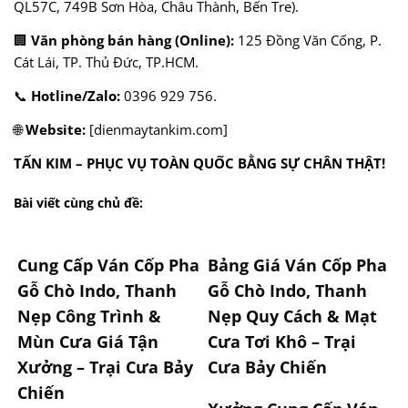
QL57C, 749B Sơn Hòa, Châu Thành, Bến Tre).
🏢
Văn phòng bán hàng (Online):
125 Đồng Văn Cống, P.
Cát Lái, TP. Thủ Đức, TP.HCM.
📞
Hotline/Zalo:
0396 929 756.
🌐
Website:
[dienmaytankim.com]
TẤN KIM – PHỤC VỤ TOÀN QUỐC BẰNG SỰ CHÂN THẬT!
Bài viết cùng chủ đề:
Cung Cấp Ván Cốp Pha
Bảng Giá Ván Cốp Pha
Gỗ Chò Indo, Thanh
Gỗ Chò Indo, Thanh
Nẹp Công Trình &
Nẹp Quy Cách & Mạt
Mùn Cưa Giá Tận
Cưa Tơi Khô – Trại
Xưởng – Trại Cưa Bảy
Cưa Bảy Chiến
Chiến