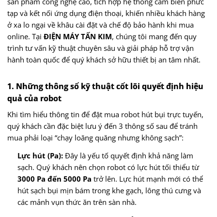
sản phẩm công nghệ cao, tích hợp hệ thống cảm biến phức
tạp và kết nối ứng dụng điện thoại, khiến nhiều khách hàng
ở xa lo ngại về khâu cài đặt và chế độ bảo hành khi mua
online. Tại
ĐIỆN MÁY TẤN KIM
, chúng tôi mang đến quy
trình tư vấn kỹ thuật chuyên sâu và giải pháp hỗ trợ vận
hành toàn quốc để quý khách sở hữu thiết bị an tâm nhất.
1. Những thông số kỹ thuật cốt lõi quyết định hiệu
quả của robot
Khi tìm hiểu thông tin để đặt mua robot hút bụi trực tuyến,
quý khách cần đặc biệt lưu ý đến 3 thông số sau để tránh
mua phải loại “chạy loăng quăng nhưng không sạch”:
Lực hút (Pa):
Đây là yếu tố quyết định khả năng làm
sạch. Quý khách nên chọn robot có lực hút tối thiểu từ
3000 Pa đến 5000 Pa
trở lên. Lực hút mạnh mới có thể
hút sạch bụi mịn bám trong khe gạch, lông thú cưng và
các mảnh vụn thức ăn trên sàn nhà.