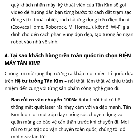
quý khách nhận máy, kỹ thuật viên của Tấn Kim sẽ gọi
video để hướng dẫn bạn từng bước: từ cách đặt trạm sạc
đúng vị trí thoát nhiệt, cách tải ứng dụng trên điện thoại
(Ecovacs Home, Roborock, Mi Home…), kết nối Wi-Fi gia
đình cho đến cách phân vùng dọn dẹp, tạo tường ảo ngăn
robot vào nhà vệ sinh.
4. Tại sao khách hàng trên toàn quốc tin chọn ĐIỆN
MÁY TẤN KIM?
Chúng tôi mở rộng thị trường ra khắp mọi miền Tổ quốc dựa
trên
Hệ tư tưởng Tấn Kim
– nói thật, làm thật và chịu trách
nhiệm đến cùng với từng sản phẩm công nghệ giao đi:
Bao rủi ro vận chuyển 100%:
Robot hút bụi có hệ
thống mắt quét laser rất nhạy cảm với va đập mạnh. Tấn
Kim luôn lót mút xốp dày chống sốc chuyên dụng và
quấn màng co bảo vệ cẩn thận trước khi chuyển đi. Mọi
rủi ro trục trặc do vận chuyển toàn quốc, chúng tôi đổi
mới ngay lập tức.