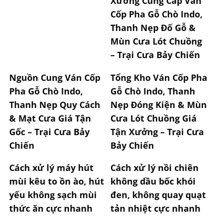
Xưởng Cung Cấp Ván
Cốp Pha Gỗ Chò Indo,
Thanh Nẹp Đố Gỗ &
Mùn Cưa Lót Chuồng
– Trại Cưa Bảy Chiến
Nguồn Cung Ván Cốp
Tổng Kho Ván Cốp Pha
Pha Gỗ Chò Indo,
Gỗ Chò Indo, Thanh
Thanh Nẹp Quy Cách
Nẹp Đóng Kiện & Mùn
& Mạt Cưa Giá Tận
Cưa Lót Chuồng Giá
Gốc – Trại Cưa Bảy
Tận Xưởng – Trại Cưa
Chiến
Bảy Chiến
Cách xử lý máy hút
Cách xử lý nồi chiên
mùi kêu to ồn ào, hút
không dầu bốc khói
yếu không sạch mùi
đen, không quay quạt
thức ăn cực nhanh
tản nhiệt cực nhanh