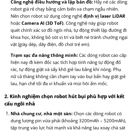
Công nghệ điều hướng và lập bản đồ:
Hãy né các dòng
robot giá rẻ chạy bằng cảm biến va chạm ngẫu nhiên.
Nên chọn robot sử dụng công nghệ
định vị laser LiDAR
hoặc
Camera AI (3D ToF)
. Công nghệ này giúp robot
quét chính xác sơ đồ ngôi nhà, tự động thiết lập đường đi
khoa học, không bỏ sót vị trí và biết né tránh chướng ngại
vật (giày dép, dây điện, đồ chơi trẻ em).
Trạm sạc đa năng thông minh:
Các dòng robot cao cấp
hiện nay đi kèm đốc sạc tích hợp tính năng tự động đổ
rác, tự động giặt và sấy khô giẻ lau bằng khí nóng. Phụ
nữ cả tháng không cần chạm tay vào bụi bẩn hay giặt giẻ
lau, hạn chế tối đa vi khuẩn và mùi hôi ẩm mốc.
2. Kinh nghiệm chọn robot hút bụi phù hợp với kết
cấu ngôi nhà
Nhà chung cư, nhà một sàn:
Chọn các dòng robot có
dung lượng pin vừa phải (khoảng 3200mAh – 5200mAh),
tập trung vào lực hút mạnh và khả năng lau xoay chà sát