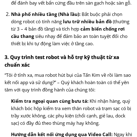
để đánh bay vết bẩn cứng đầu trên sàn gạch hoặc sàn gỗ.
Nhà phố nhiều tầng (Nhà lầu):
Bắt buộc phải chọn
dòng robot có tính năng
lưu trữ nhiều bản đồ
(thường
từ 3 – 4 bản đồ tầng) và tích hợp
cảm biến chống rơi
cầu thang
siêu nhạy để đảm bảo an toàn tuyệt đối cho
thiết bị khi tự động làm việc ở tầng cao.
3. Quy trình test robot và hỗ trợ kỹ thuật từ xa
chuẩn xác
“Tôi ở tỉnh xa, mua robot hút bụi của Tấn Kim về rồi làm sao
kết nối app và sử dụng?” – Quý khách hoàn toàn có thể yên
tâm với quy trình đồng hành của chúng tôi:
Kiểm tra ngoại quan cùng bưu tá:
Khi nhận hàng, quý
khách bóc hộp kiểm tra xem thân robot và trạm sạc có bị
trầy xước không, các phụ kiện (chổi cạnh, giẻ lau, dock
sạc) có đầy đủ theo thùng máy hay không.
Hướng dẫn kết nối ứng dụng qua Video Call:
Ngay khi