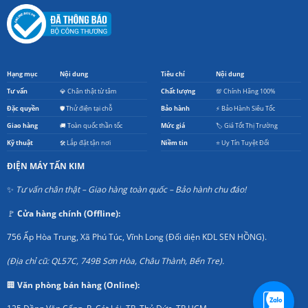
Hạng mục
Nội dung
Tiêu chí
Nội dung
Tư vấn
💎 Chân thật từ tâm
Chất lượng
💯 Chính Hãng 100%
Đặc quyền
🛡️ Thử điện tại chỗ
Bảo hành
⚡ Bảo Hành Siêu Tốc
Giao hàng
🚚 Toàn quốc thần tốc
Mức giá
🏷️ Giá Tốt Thị Trường
Kỹ thuật
🛠️ Lắp đặt tận nơi
Niềm tin
⭐ Uy Tín Tuyệt Đối
ĐIỆN MÁY TẤN KIM
✨
Tư vấn chân thật – Giao hàng toàn quốc – Bảo hành chu đáo!
🚩
Cửa hàng chính (Offline):
756 Ấp Hòa Trung, Xã Phú Túc, Vĩnh Long (Đối diện KDL SEN HỒNG).
(Địa chỉ cũ: QL57C, 749B Sơn Hòa, Châu Thành, Bến Tre).
🏢
Văn phòng bán hàng (Online):