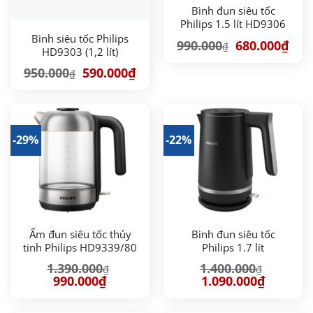
Bình đun siêu tốc
Philips 1.5 lít HD9306
Bình siêu tốc Philips
Giá
Giá
990.000
680.000
₫
₫
HD9303 (1,2 lít)
gốc
hiện
là:
tại
990.000₫.
là:
Giá
Giá
950.000
590.000
₫
₫
680.
gốc
hiện
là:
tại
950.000₫.
là:
590.000₫.
-29%
-22%
Ấm đun siêu tốc thủy
Bình đun siêu tốc
tinh Philips HD9339/80
Philips 1.7 lít
– 1.7 lít
HD9395/90
1.390.000
1.400.000
₫
₫
Giá
Giá
Giá
Giá
990.000
₫
1.090.000
₫
gốc
hiện
gốc
hiện
là:
tại
là:
tại
1.390.000₫.
là:
1.400.000₫.
là: