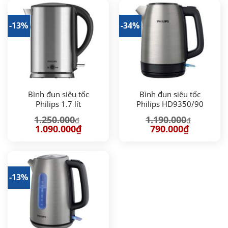
990.000₫.
1.090.000
-13%
-34%
Bình đun siêu tốc
Bình đun siêu tốc
Philips 1.7 lít
Philips HD9350/90
HD9316/03
1.250.000
1.190.000
₫
₫
Giá
Giá
Giá
Giá
1.090.000
₫
790.000
₫
gốc
hiện
gốc
hiện
là:
tại
là:
tại
1.250.000₫.
là:
1.190.000₫.
là:
1.090.000₫.
790.000₫.
-13%