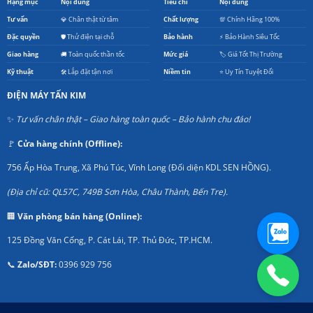
Hạng mục
Nội dung
Tiêu chí
Nội dung
Tư vấn
💎 Chân thật từ tâm
Chất lượng
💯 Chính Hãng 100%
Đặc quyền
🛡️ Thử điện tại chỗ
Bảo hành
⚡ Bảo Hành Siêu Tốc
Giao hàng
🚚 Toàn quốc thần tốc
Mức giá
🏷️ Giá Tốt Thị Trường
Kỹ thuật
🛠️ Lắp đặt tận nơi
Niềm tin
⭐ Uy Tín Tuyệt Đối
ĐIỆN MÁY TẤN KIM
✨
Tư vấn chân thật – Giao hàng toàn quốc – Bảo hành chu đáo!
🚩
Cửa hàng chính (Offline):
756 Ấp Hòa Trung, Xã Phú Túc, Vĩnh Long (Đối diện KDL SEN HỒNG).
(Địa chỉ cũ: QL57C, 749B Sơn Hòa, Châu Thành, Bến Tre).
🏢
Văn phòng bán hàng (Online):
125 Đồng Văn Cống, P. Cát Lái, TP. Thủ Đức, TP.HCM.
📞
Zalo/SĐT:
0396 929 756