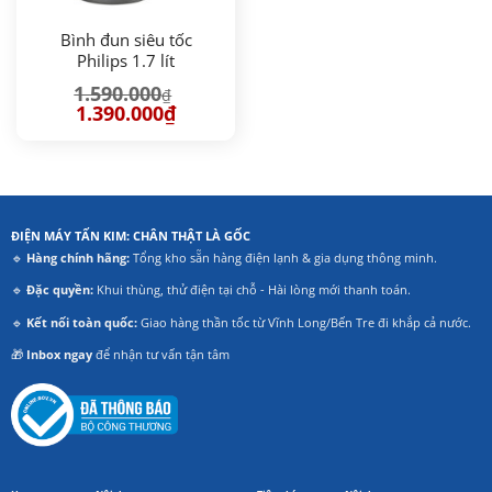
Bình đun siêu tốc
Philips 1.7 lít
HD9357/10
1.590.000
₫
Giá
Giá
1.390.000
₫
gốc
hiện
là:
tại
1.590.000₫.
là:
1.390.000₫.
ĐIỆN MÁY TẤN KIM: CHÂN THẬT LÀ GỐC
🔹
Hàng chính hãng:
Tổng kho sẵn hàng điện lạnh & gia dụng thông minh.
🔹
Đặc quyền:
Khui thùng, thử điện tại chỗ - Hài lòng mới thanh toán.
🔹
Kết nối toàn quốc:
Giao hàng thần tốc từ Vĩnh Long/Bến Tre đi khắp cả nước.
🎁
Inbox ngay
để nhận tư vấn tận tâm