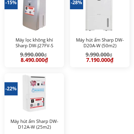
-15%
-28%
Máy lọc không khí
Máy hút ẩm Sharp DW-
Sharp DW-J27FV-S
D20A-W (50m2)
9.990.000
9.990.000
₫
₫
Giá
Giá
Giá
Giá
8.490.000
₫
7.190.000
₫
gốc
hiện
gốc
hiện
là:
tại
là:
tại
9.990.000₫.
là:
9.990.000₫.
là:
8.490.000₫.
7.190.000
-22%
Máy hút ẩm Sharp DW-
D12A-W (25m2)