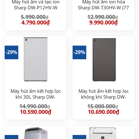
Máy hút ẩm và tạo ion
Máy hút ẩm ion hóa
Sharp DW-P12HV-W
Sharp DW-T30HV-W (77
(28m2)
m2/30 lít)
5.990.000
12.990.000
₫
₫
Giá
Giá
Giá
Giá
4.790.000
₫
9.990.000
₫
gốc
hiện
gốc
hiện
là:
tại
là:
tại
5.990.000₫.
là:
12.990.000₫.
là:
4.790.000₫.
9.990.000
-29%
-29%
Máy hút ẩm kết hợp lọc
Máy hút ẩm kết hợp lọc
khí 30L Sharp DW-
không khí Sharp DW-
T30FV-W
T30FV-H (77m2, 30
14.990.000
15.000.000
₫
₫
lít/ngày)
Giá
Giá
Giá
Giá
10.590.000
₫
10.690.000
₫
gốc
hiện
gốc
hiện
là:
tại
là:
tại
14.990.000₫.
là:
15.000.000₫.
là:
10.590.000₫.
10.690.00