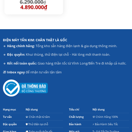
6.290.000
₫
Giá
Giá
4.890.000
₫
gốc
hiện
là:
tại
6.290.000₫.
là:
4.890.000₫.
ĐIỆN MÁY TẤN KIM: CHÂN THẬT LÀ GỐC
🔹
Hàng chính hãng:
Tổng kho sẵn hàng điện lạnh & gia dụng thông minh.
🔹
Đặc quyền:
Khui thùng, thử điện tại chỗ - Hài lòng mới thanh toán.
🔹
Kết nối toàn quốc:
Giao hàng thần tốc từ Vĩnh Long/Bến Tre đi khắp cả nước.
🎁
Inbox ngay
để nhận tư vấn tận tâm
Hạng mục
Nội dung
Tiêu chí
Nội dung
Tư vấn
💎 Chân thật từ tâm
Chất lượng
💯 Chính Hãng 100%
Đặc quyền
🛡️ Thử điện tại chỗ
Bảo hành
⚡ Bảo Hành Siêu Tốc
Giao hàng
🚚 Toàn quốc thần tốc
Mức giá
🏷️ Giá Tốt Thị Trường