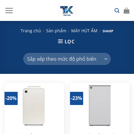
Chuyển
đến
nội
dung
Trang chủ
Sản phẩm
MÁY HÚT ẨM
/
/
/
SHARP
LỌC
-20%
-23%