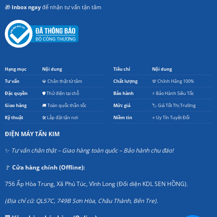
🎁
Inbox ngay
để nhận tư vấn tận tâm
Hạng mục
Nội dung
Tiêu chí
Nội dung
Tư vấn
💎 Chân thật từ tâm
Chất lượng
💯 Chính Hãng 100%
Đặc quyền
🛡️ Thử điện tại chỗ
Bảo hành
⚡ Bảo Hành Siêu Tốc
Giao hàng
🚚 Toàn quốc thần tốc
Mức giá
🏷️ Giá Tốt Thị Trường
Kỹ thuật
🛠️ Lắp đặt tận nơi
Niềm tin
⭐ Uy Tín Tuyệt Đối
ĐIỆN MÁY TẤN KIM
✨
Tư vấn chân thật – Giao hàng toàn quốc – Bảo hành chu đáo!
🚩
Cửa hàng chính (Offline):
756 Ấp Hòa Trung, Xã Phú Túc, Vĩnh Long (Đối diện KDL SEN HỒNG).
(Địa chỉ cũ: QL57C, 749B Sơn Hòa, Châu Thành, Bến Tre).