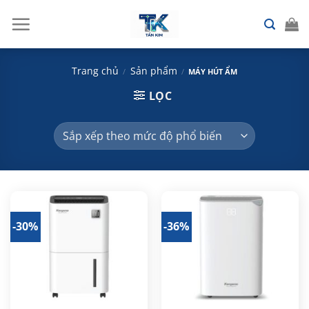
Chuyển
đến
nội
dung
Trang chủ
Sản phẩm
/
/
MÁY HÚT ẨM
LỌC
-30%
-36%