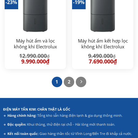
-23%
-19%
Máy hút ẩm và lọc
Máy hút ẩm kết hợp lọc
không khí Electrolux
không khí Electrolux
UltimateHome 900
UltimateHome 500
12.990.000
9.490.000
₫
₫
EDH16TRBD3 (66m2)
EDH12TRBD2 (24
Giá
Giá
Giá
Giá
9.990.000
₫
7.690.000
₫
lít/ngày)
gốc
hiện
gốc
hiện
là:
tại
là:
tại
12.990.000₫.
là:
9.490.000₫.
là:
9.990.000₫.
7.690.000
1
2
ĐIỆN MÁY TẤN KIM: CHÂN THẬT LÀ GỐC
🔹
Hàng chính hãng:
Tổng kho sẵn hàng điện lạnh & gia dụng thông minh.
🔹
Đặc quyền:
Khui thùng, thử điện tại chỗ - Hài lòng mới thanh toán.
🔹
Kết nối toàn quốc:
Giao hàng thần tốc từ Vĩnh Long/Bến Tre đi khắp cả nước.