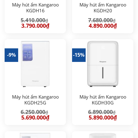
Máy hút ẩm Kangaroo
Máy hút ẩm Kangaroo
KGDH16
KGDH20
5.410.000
7.680.000
₫
₫
Giá
Giá
Giá
Giá
3.790.000
₫
4.890.000
₫
gốc
hiện
gốc
hiện
là:
tại
là:
tại
5.410.000₫.
là:
7.680.000₫.
là:
3.790.000₫.
4.890.000
-9%
-15%
Máy hút ẩm Kangaroo
Máy hút ẩm Kangaroo
KGDH25G
KGDH30G
6.250.000
6.890.000
₫
₫
Giá
Giá
Giá
Giá
5.690.000
₫
5.890.000
₫
gốc
hiện
gốc
hiện
là:
tại
là:
tại
6.250.000₫.
là:
6.890.000₫.
là:
5.690.000₫.
5.890.000