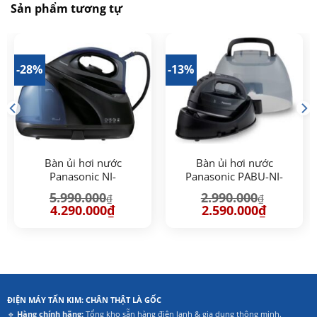
Sản phẩm tương tự
-28%
-13%
Bàn ủi hơi nước
Bàn ủi hơi nước
Panasonic NI-
Panasonic PABU-NI-
GT200ARA
WL55KRA
5.990.000
2.990.000
₫
₫
Giá
Giá
Giá
Giá
4.290.000
₫
2.590.000
₫
gốc
hiện
gốc
hiện
là:
tại
là:
tại
5.990.000₫.
là:
2.990.000₫.
là:
.
4.290.000₫.
2.590.000₫
ĐIỆN MÁY TẤN KIM: CHÂN THẬT LÀ GỐC
🔹
Hàng chính hãng:
Tổng kho sẵn hàng điện lạnh & gia dụng thông minh.