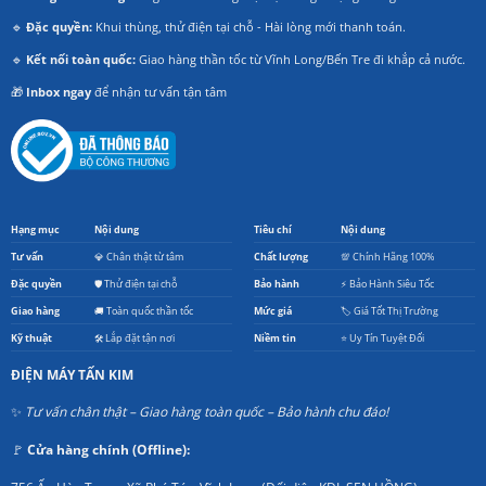
🔹
Đặc quyền:
Khui thùng, thử điện tại chỗ - Hài lòng mới thanh toán.
🔹
Kết nối toàn quốc:
Giao hàng thần tốc từ Vĩnh Long/Bến Tre đi khắp cả nước.
🎁
Inbox ngay
để nhận tư vấn tận tâm
Hạng mục
Nội dung
Tiêu chí
Nội dung
Tư vấn
💎 Chân thật từ tâm
Chất lượng
💯 Chính Hãng 100%
Đặc quyền
🛡️ Thử điện tại chỗ
Bảo hành
⚡ Bảo Hành Siêu Tốc
Giao hàng
🚚 Toàn quốc thần tốc
Mức giá
🏷️ Giá Tốt Thị Trường
Kỹ thuật
🛠️ Lắp đặt tận nơi
Niềm tin
⭐ Uy Tín Tuyệt Đối
ĐIỆN MÁY TẤN KIM
✨
Tư vấn chân thật – Giao hàng toàn quốc – Bảo hành chu đáo!
🚩
Cửa hàng chính (Offline):