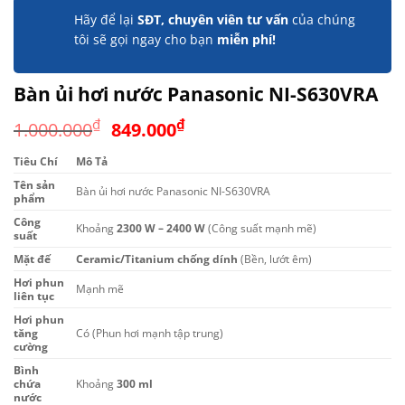
Hãy để lại
SĐT, chuyên viên tư vấn
của chúng
tôi sẽ gọi ngay cho bạn
miễn phí!
Bàn ủi hơi nước Panasonic NI-S630VRA
Giá
Giá
₫
₫
1.000.000
849.000
gốc
hiện
Tiêu Chí
Mô Tả
là:
tại
Tên sản
1.000.000₫.
là:
Bàn ủi hơi nước Panasonic NI-S630VRA
phẩm
849.000₫.
Công
Khoảng
2300 W – 2400 W
(Công suất mạnh mẽ)
suất
Mặt đế
Ceramic/Titanium chống dính
(Bền, lướt êm)
Hơi phun
Mạnh mẽ
liên tục
Hơi phun
tăng
Có (Phun hơi mạnh tập trung)
cường
Bình
chứa
Khoảng
300 ml
nước