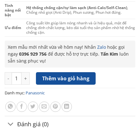
Tính
Hệ thống chống cặn/tự làm sạch (Anti-Calc/Self-Clean)
,
năng nổi
Chống nhỏ giọt (Anti Drip), Phun sương, Phun hơi đứng.
bật
Công suất lớn giúp làm nóng nhanh và ủi hiệu quả, mặt đế
Ưu điểm
chống dính chất lượng, kéo dài tuổi thọ sản phẩm nhờ hệ thống
chống cặn.
Xem mẫu mới nhất vừa về hôm nay! Nhắn
Zalo
hoặc gọi
ngay
0396 929 756
để được hỗ trợ trực tiếp.
Tấn Kim
luôn
sẵn sàng phục vụ!
Bàn ủi hơi nước Panasonic NI-S630VRA số lượng
Thêm vào giỏ hàng
Danh mục:
Panasonic
Đánh giá (0)