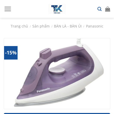
Chuyển
đến
nội
dung
Trang chủ
Sản phẩm
BÀN LÀ - BÀN ỦI
Panasonic
/
/
/
-15%