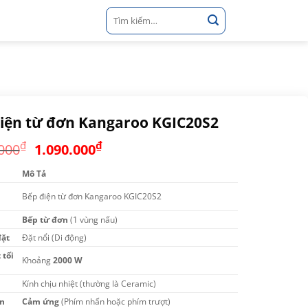
Tìm
kiếm:
iện từ đơn Kangaroo KGIC20S2
Giá
Giá
₫
₫
000
1.090.000
gốc
hiện
Mô Tả
là:
tại
1.400.000₫.
là:
Bếp điện từ đơn Kangaroo KGIC20S2
1.090.000₫.
Bếp từ đơn
(1 vùng nấu)
đặt
Đặt nổi (Di động)
 tối
Khoảng
2000 W
Kính chịu nhiệt (thường là Ceramic)
n
Cảm ứng
(Phím nhấn hoặc phím trượt)