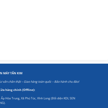
1.090.000₫.
ỆN MÁY TẤN KIM
ư vấn chân thật – Giao hàng toàn quốc – Bảo hành chu đáo!
Cửa hàng chính (Offline):
 Ấp Hòa Trung, Xã Phú Túc, Vĩnh Long (Đối diện KDL SEN
NG).