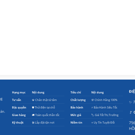
839.000₫.
ĐI
Hạng mục
Nội dung
Tiêu chí
Nội dung
ng
Tư vấn
💎 Chân thật từ tâm
Chất lượng
💯 Chính Hãng 100%
✨
T
Đặc quyền
🛡️ Thử điện tại chỗ
Bảo hành
⚡ Bảo Hành Siêu Tốc
oán.
🚩
Giao hàng
🚚 Toàn quốc thần tốc
Mức giá
🏷️ Giá Tốt Thị Trường
756
Kỹ thuật
🛠️ Lắp đặt tận nơi
Niềm tin
⭐ Uy Tín Tuyệt Đối
HỒ