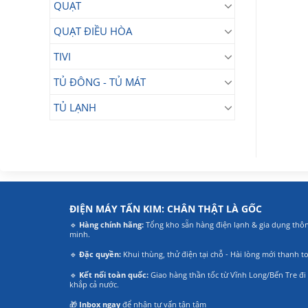
QUẠT
QUẠT ĐIỀU HÒA
TIVI
TỦ ĐÔNG - TỦ MÁT
TỦ LẠNH
ĐIỆN MÁY TẤN KIM: CHÂN THẬT LÀ GỐC
🔹
Hàng chính hãng:
Tổng kho sẵn hàng điện lạnh & gia dụng thô
minh.
🔹
Đặc quyền:
Khui thùng, thử điện tại chỗ - Hài lòng mới thanh t
🔹
Kết nối toàn quốc:
Giao hàng thần tốc từ Vĩnh Long/Bến Tre đi
khắp cả nước.
🎁
Inbox ngay
để nhận tư vấn tận tâm