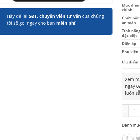
Mức điều
chỉnh
Hãy để lại
SĐT, chuyên viên tư vấn
của chúng
Chức năn
an toàn
tôi sẽ gọi ngay cho bạn
miễn phí!
Tính năn
đặc biệt
Điện áp
Phụ kiện
Ưu điểm
Xem mẫ
ngay
0
luôn s
Bếp điệ
Danh mụ