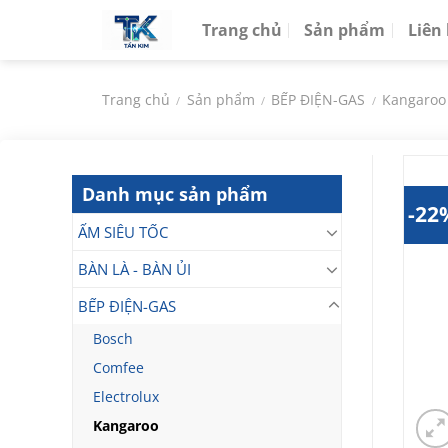
Chuyển
Trang chủ
Sản phẩm
Liên
đến
nội
dung
Trang chủ
Sản phẩm
BẾP ĐIỆN-GAS
Kangaroo
/
/
/
Danh mục sản phẩm
-22
ẤM SIÊU TỐC
BÀN LÀ - BÀN ỦI
BẾP ĐIỆN-GAS
Bosch
Comfee
Electrolux
Kangaroo