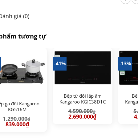
Đánh giá (0)
 phẩm tương tự
%
-41%
-13%
Bếp từ đôi lắp âm
Bế
Kangaroo KGIC38D1C
Kanga
p ga đôi Kangaroo
KG516M
4.590.000
5
₫
Giá
Giá
G
2.690.000
₫
4
1.290.000
₫
gốc
hiện
g
Giá
Giá
839.000
₫
là:
tại
là
gốc
hiện
4.590.000₫.
là:
5.
là:
tại
2.690.000₫.
1.290.000₫.
là: