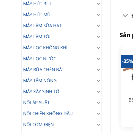
MÁY HÚT BỤI
MÁY HÚT MÙI
MÁY LÀM SỮA HẠT
Sản
MÁY LÀM TỎI
MÁY LỌC KHÔNG KHÍ
MÁY LỌC NƯỚC
38%
-33%
-35
MÁY RỬA CHÉN BÁT
MÁY TẮM NÓNG
MÁY XÂY SINH TỐ
Bếp từ đôi lắp âm
Bếp từ đôi lắp âm
Kangaroo KGIC48D1T
Bế
Kangaroo KGIC44D1C
NỒI ÁP SUẤT
8.900.000
₫
6.090.000
Giá
Giá
5.990.000
₫
₫
NỒI CHIÊN KHÔNG DẦU
gốc
hiện
Giá
Giá
3.750.000
₫
là:
tại
gốc
hiện
8.900.000₫.
là:
là:
tại
NỒI CƠM ĐIỆN
5.990.000₫.
6.090.000₫.
là:
3.750.000₫.