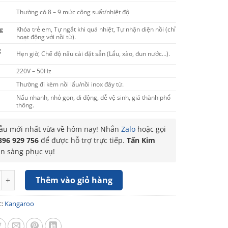
Thường có 8 – 9 mức công suất/nhiệt độ
g
Khóa trẻ em, Tự ngắt khi quá nhiệt, Tự nhận diện nồi (chỉ
hoạt động với nồi từ).
g
Hẹn giờ, Chế độ nấu cài đặt sẵn (Lẩu, xào, đun nước…).
220V – 50Hz
Thường đi kèm nồi lẩu/nồi inox đáy từ.
Nấu nhanh, nhỏ gọn, di động, dễ vệ sinh, giá thành phổ
thông.
u mới nhất vừa về hôm nay! Nhắn
Zalo
hoặc gọi
396 929 756
để được hỗ trợ trực tiếp.
Tấn Kim
ẵn sàng phục vụ!
n từ đơn Kangaroo KGIC20S2 số lượng
Thêm vào giỏ hàng
c:
Kangaroo