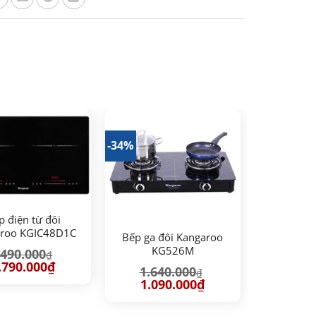
-34%
p điện từ đôi
roo KGIC48D1C
Bếp ga đôi Kangaroo
KG526M
.490.000
₫
iá
Giá
.790.000
₫
1.640.000
₫
ốc
hiện
Giá
Giá
1.090.000
₫
:
tại
gốc
hiện
490.000₫.
là:
là:
tại
4.790.000₫.
1.640.000₫.
là: