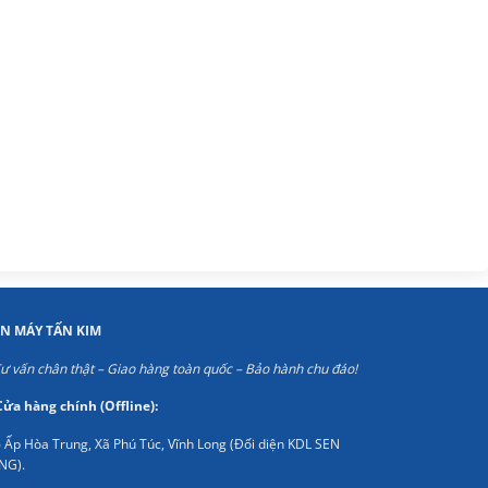
ỆN MÁY TẤN KIM
ư vấn chân thật – Giao hàng toàn quốc – Bảo hành chu đáo!
Cửa hàng chính (Offline):
 Ấp Hòa Trung, Xã Phú Túc, Vĩnh Long (Đối diện KDL SEN
NG).