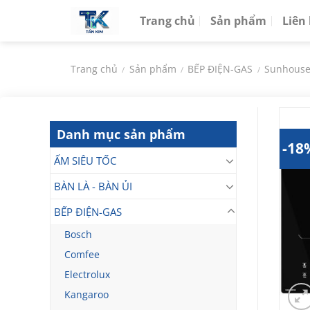
Chuyển
Trang chủ
Sản phẩm
Liên
đến
nội
dung
Trang chủ
Sản phẩm
BẾP ĐIỆN-GAS
Sunhous
/
/
/
Danh mục sản phẩm
-18
ẤM SIÊU TỐC
BÀN LÀ - BÀN ỦI
BẾP ĐIỆN-GAS
Bosch
Comfee
Electrolux
Kangaroo