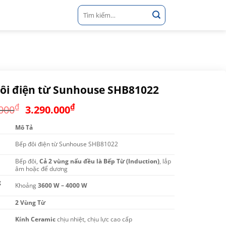
Tìm
kiếm:
ôi điện từ Sunhouse SHB81022
Giá
Giá
₫
₫
000
3.290.000
gốc
hiện
Mô Tả
là:
tại
3.990.000₫.
là:
Bếp đôi điện từ Sunhouse SHB81022
3.290.000₫.
Bếp đôi,
Cả 2 vùng nấu đều là Bếp Từ (Induction)
, lắp
âm hoặc để dương
g
Khoảng
3600 W – 4000 W
2 Vùng Từ
Kính Ceramic
chịu nhiệt, chịu lực cao cấp