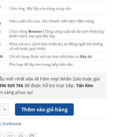
u
Cảm ứng, độc lập cho từng vùng nấu
Hiệu suất nấu cao, nấu nhanh, tiết kiệm điện năng.
ệ
g
Chức năng
Booster
(Tăng công suất tối đa tạm thời) (tùy
phiên bản), hẹn giờ độc lập.
g
Khóa trẻ em, cảnh báo nhiệt dư, tự động ngắt khi không
có nồi hoặc quá nhiệt.
ồi
Chỉ sử dụng được với các loại nồi/chảo có
đáy từ
.
Phù hợp để lắp âm trong bếp hiện đại.
u mới nhất vừa về hôm nay! Nhắn
Zalo
hoặc gọi
396 929 756
để được hỗ trợ trực tiếp.
Tấn Kim
ẵn sàng phục vụ!
 điện từ Sunhouse SHB81022 số lượng
Thêm vào giỏ hàng
c:
Sunhouse