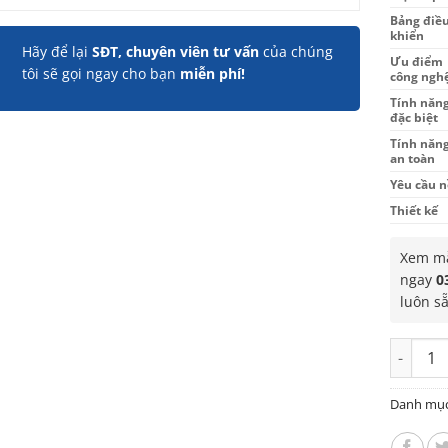
Bảng điề
khiển
Hãy để lại
SĐT, chuyên viên tư vấn
của chúng
Ưu điểm
tôi sẽ gọi ngay cho bạn
miễn phí!
công ngh
Tính năn
đặc biệt
Tính năn
an toàn
Yêu cầu n
Thiết kế
Xem mẫ
ngay
0
luôn s
Bếp đôi
Danh mụ