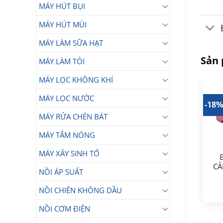
MÁY HÚT BỤI
MÁY HÚT MÙI
MÁY LÀM SỮA HẠT
Sản
MÁY LÀM TỎI
MÁY LỌC KHÔNG KHÍ
MÁY LỌC NƯỚC
36%
-24%
-18
MÁY RỬA CHÉN BÁT
MÁY TẮM NÓNG
MÁY XÂY SINH TỐ
Bếp từ đơn Sunhouse
Bếp từ đơn Sunhouse
CẢ
NỒI ÁP SUẤT
SHD6803
SHD6160
Giá
Giá
1.390.000
990.000
749.000
₫
₫
₫
NỒI CHIÊN KHÔNG DẦU
gốc
hiện
Giá
Giá
890.000
₫
là:
tại
gốc
hiện
990.000₫.
là:
NỒI CƠM ĐIỆN
là:
tại
₫.
749.000₫.
1.390.000₫.
là: