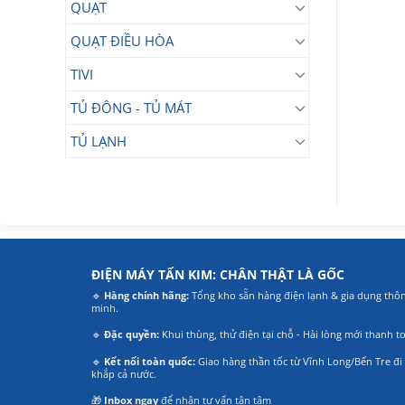
890.000₫.
QUẠT
QUẠT ĐIỀU HÒA
TIVI
TỦ ĐÔNG - TỦ MÁT
TỦ LẠNH
ĐIỆN MÁY TẤN KIM: CHÂN THẬT LÀ GỐC
🔹
Hàng chính hãng:
Tổng kho sẵn hàng điện lạnh & gia dụng thô
minh.
🔹
Đặc quyền:
Khui thùng, thử điện tại chỗ - Hài lòng mới thanh t
🔹
Kết nối toàn quốc:
Giao hàng thần tốc từ Vĩnh Long/Bến Tre đi
khắp cả nước.
🎁
Inbox ngay
để nhận tư vấn tận tâm