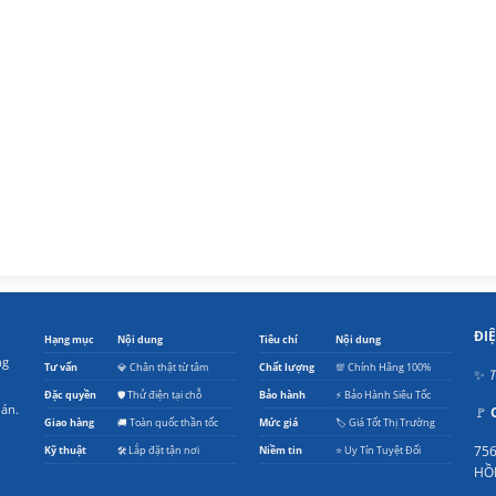
ĐI
Hạng mục
Nội dung
Tiêu chí
Nội dung
ng
Tư vấn
💎 Chân thật từ tâm
Chất lượng
💯 Chính Hãng 100%
✨
T
Đặc quyền
🛡️ Thử điện tại chỗ
Bảo hành
⚡ Bảo Hành Siêu Tốc
oán.
🚩
Giao hàng
🚚 Toàn quốc thần tốc
Mức giá
🏷️ Giá Tốt Thị Trường
756
Kỹ thuật
🛠️ Lắp đặt tận nơi
Niềm tin
⭐ Uy Tín Tuyệt Đối
HỒ