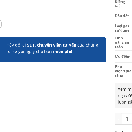
Kiềng
bếp
Đầu đốt
Loại gas
sử dụng
Tính
năng an
Hãy để lại
SĐT, chuyên viên tư vấn
của chúng
toàn
tôi sẽ gọi ngay cho bạn
miễn phí!
Ưu điểm
Phụ
kiện/Quà
tặng
Xem mẫ
ngay
0
luôn s
Bếp gas 