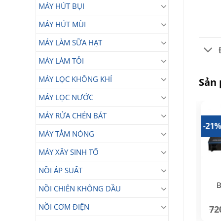
MÁY HÚT BỤI
MÁY HÚT MÙI
MÁY LÀM SỮA HẠT
MÁY LÀM TỎI
MÁY LỌC KHÔNG KHÍ
Sản
MÁY LỌC NƯỚC
MÁY RỬA CHÉN BÁT
20%
-17%
-21
MÁY TẮM NÓNG
MÁY XÂY SINH TỐ
NỒI ÁP SUẤT
B
NỒI CHIÊN KHÔNG DẦU
NỒI CƠM ĐIỆN
72
Bếp gas PG-9003 (Tặng
Bếp gas đôi inox PG-
quà)
8066 (Tặng quà)