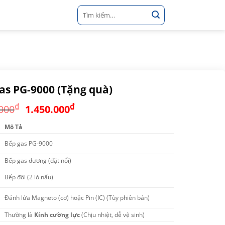
Tìm
kiếm:
as PG-9000 (Tặng quà)
Giá
Giá
₫
₫
000
1.450.000
gốc
hiện
Mô Tả
là:
tại
1.990.000₫.
là:
Bếp gas PG-9000
1.450.000₫.
Bếp gas dương (đặt nổi)
Bếp đôi (2 lò nấu)
Đánh lửa Magneto (cơ) hoặc Pin (IC) (Tùy phiên bản)
Thường là
Kính cường lực
(Chịu nhiệt, dễ vệ sinh)