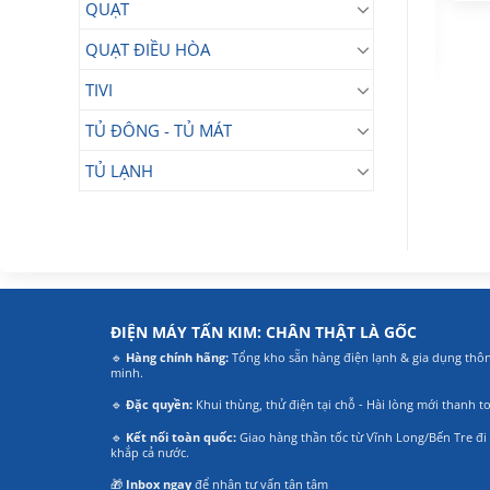
QUẠT
1.690.000
1.290.000
₫
₫
Giá
Giá
Giá
Giá
1.350.000
₫
1.070.000
₫
QUẠT ĐIỀU HÒA
gốc
hiện
gốc
hiện
là:
tại
là:
tại
1.690.000₫.
là:
1.290.000₫.
là:
TIVI
1.350.000₫.
1.070.000₫.
TỦ ĐÔNG - TỦ MÁT
TỦ LẠNH
ĐIỆN MÁY TẤN KIM: CHÂN THẬT LÀ GỐC
🔹
Hàng chính hãng:
Tổng kho sẵn hàng điện lạnh & gia dụng thô
minh.
🔹
Đặc quyền:
Khui thùng, thử điện tại chỗ - Hài lòng mới thanh t
🔹
Kết nối toàn quốc:
Giao hàng thần tốc từ Vĩnh Long/Bến Tre đi
khắp cả nước.
🎁
Inbox ngay
để nhận tư vấn tận tâm