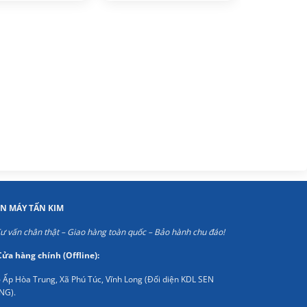
là:
tại
là:
tại
750.000₫.
là:
750.000₫.
là:
650.000₫.
600.000₫.
ỆN MÁY TẤN KIM
ư vấn chân thật – Giao hàng toàn quốc – Bảo hành chu đáo!
Cửa hàng chính (Offline):
 Ấp Hòa Trung, Xã Phú Túc, Vĩnh Long (Đối diện KDL SEN
NG).