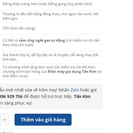
Kiềng thép tráng men hoặc Kiềng gang (tùy phiên bản)
Thường là đầu đốt bằng đồng thau, cho ngọn lửa xanh, tiết
kiệm gas.
LPG (Gas dân dụng)
Có thể có
cảm ứng ngắt gas tự động
(cần kiểm tra chi tiết
theo nhà sản xuất)
Giá thành hợp lý, dễ lắp đặt và di chuyển, dễ dàng thay thế
linh kiện.
Có chương trình tặng kèm quà (cần kiểm tra chi tiết theo
chương trình bán hàng của
Điện máy gia dụng Tấn Kim
tại
thời điểm mua).
u mới nhất vừa về hôm nay! Nhắn
Zalo
hoặc gọi
396 929 756
để được hỗ trợ trực tiếp.
Tấn Kim
ẵn sàng phục vụ!
PG-9000 (Tặng quà) số lượng
Thêm vào giỏ hàng