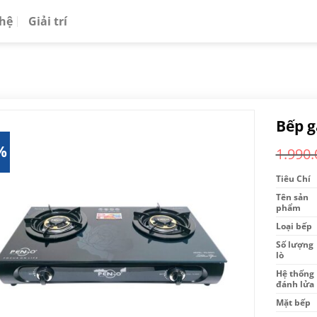
 hệ
Giải trí
Bếp g
%
1.990.
Tiêu Chí
Tên sản
phẩm
Loại bếp
Số lượng
lò
Hệ thống
đánh lửa
Mặt bếp