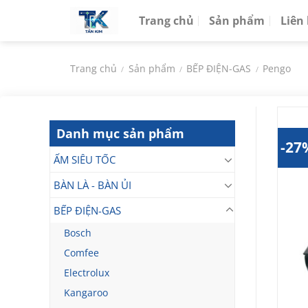
Chuyển
Trang chủ
Sản phẩm
Liên
đến
nội
dung
Trang chủ
Sản phẩm
BẾP ĐIỆN-GAS
Pengo
/
/
/
Danh mục sản phẩm
-27
ẤM SIÊU TỐC
BÀN LÀ - BÀN ỦI
BẾP ĐIỆN-GAS
Bosch
Comfee
Electrolux
Kangaroo