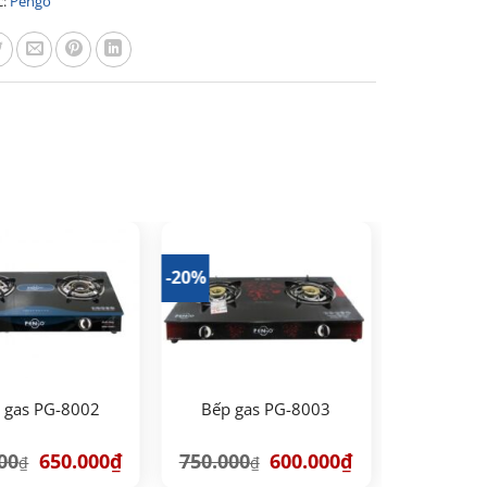
c:
Pengo
-20%
 gas PG-8002
Bếp gas PG-8003
Giá
Giá
Giá
Giá
00
650.000
₫
750.000
600.000
₫
₫
₫
gốc
hiện
gốc
hiện