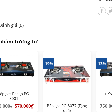
Danh mụ
Đánh giá (0)
 phẩm tương tự
%
-19%
-13%
ếp gas Pengo PG-
Bếp
8001
Giá
Giá
0.000
570.000
₫
750.0
Bếp gas PG-8077 (Tặng
₫
gốc
hiện
quà)