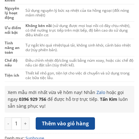
khiển
Nguyên
Sử dụng nguyên lý bức xạ nhiệt của tia hồng ngoại (đốt nóng
lý hoạt
mâm nhiệt)
động
Không kén nồi
(sử dụng được mọi loại nồi có đáy chịu nhiệt),
Ưu điểm
có thể nướng trực tiếp trên mặt bếp, độ bền cao do sử dụng
nổi bật
điều khiển cơ.
Tính
Tự ngắt khi quá nhiệt/quá tải, không sinh khói, cảnh báo nhiệt
năng an
dư (tùy phiên bản).
toàn
Chế độ
Điều chỉnh nhiệt độ/công suất bằng núm xoay, hoặc các chế độ
nấu
nấu cài đặt sẵn (tùy thiết kế).
Thiết kế nhỏ gọn, tiện lợi cho việc di chuyển và sử dụng trong
Tiện ích
các bữa tiệc lẩu.
Xem mẫu mới nhất vừa về hôm nay! Nhắn
Zalo
hoặc gọi
ngay
0396 929 756
để được hỗ trợ trực tiếp.
Tấn Kim
luôn
sẵn sàng phục vụ!
Bếp hồng ngoại cơ Sunhouse SHD6011 số lượng
Thêm vào giỏ hàng
Danh mục:
Sunhouse