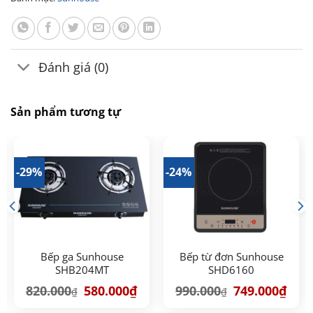
Đánh giá (0)
Sản phẩm tương tự
-29%
-24%
Bếp ga Sunhouse
Bếp từ đơn Sunhouse
SHB204MT
SHD6160
á
Giá
Giá
Giá
Giá
820.000
580.000
₫
990.000
749.000
₫
₫
₫
ện
gốc
hiện
gốc
hiện
là:
tại
là:
tại