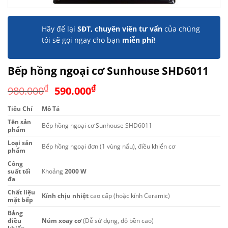
Hãy để lại
SĐT, chuyên viên tư vấn
của chúng
tôi sẽ gọi ngay cho bạn
miễn phí!
Bếp hồng ngoại cơ Sunhouse SHD6011
Giá
Giá
₫
₫
980.000
590.000
gốc
hiện
Tiêu Chí
Mô Tả
là:
tại
Tên sản
980.000₫.
là:
Bếp hồng ngoại cơ Sunhouse SHD6011
phẩm
590.000₫.
Loại sản
Bếp hồng ngoại đơn (1 vùng nấu), điều khiển cơ
phẩm
Công
suất tối
Khoảng
2000 W
đa
Chất liệu
Kính chịu nhiệt
cao cấp (hoặc kính Ceramic)
mặt bếp
Bảng
điều
Núm xoay cơ
(Dễ sử dụng, độ bền cao)