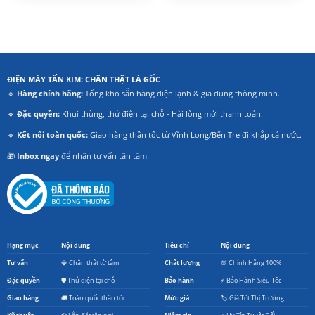
820.000₫.
là:
990.000₫.
là:
0.000₫.
580.000₫.
749.0
ĐIỆN MÁY TẤN KIM: CHÂN THẬT LÀ GỐC
🔹
Hàng chính hãng:
Tổng kho sẵn hàng điện lạnh & gia dụng thông minh.
🔹
Đặc quyền:
Khui thùng, thử điện tại chỗ - Hài lòng mới thanh toán.
🔹
Kết nối toàn quốc:
Giao hàng thần tốc từ Vĩnh Long/Bến Tre đi khắp cả nước.
🎁
Inbox ngay
để nhận tư vấn tận tâm
Hạng mục
Nội dung
Tiêu chí
Nội dung
Tư vấn
💎 Chân thật từ tâm
Chất lượng
💯 Chính Hãng 100%
Đặc quyền
🛡️ Thử điện tại chỗ
Bảo hành
⚡ Bảo Hành Siêu Tốc
Giao hàng
🚚 Toàn quốc thần tốc
Mức giá
🏷️ Giá Tốt Thị Trường