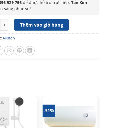
396 929 756
để được hỗ trợ trực tiếp.
Tấn Kim
ẵn sàng phục vụ!
g lạnh gián tiếp Ariston Pro R 50 V 2.5 FE 50 lít số lượng
Thêm vào giỏ hàng
c:
Ariston
-31%