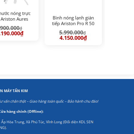
nước nóng trực
Bình nóng lạnh gián
 Ariston Aures
tiếp Ariston Pro R 50
ium 4.5P ivory
.900.000
₫
SH 2.5 FE 50 lít
5.990.000
iá
Giá
.190.000
₫
₫
ốc
hiện
Giá
Giá
4.150.000
₫
:
tại
gốc
hiện
900.000₫.
là:
là:
tại
3.190.000₫.
5.990.000₫.
là:
4.150.000₫.
ỆN MÁY TẤN KIM
ư vấn chân thật – Giao hàng toàn quốc – Bảo hành chu đáo!
Cửa hàng chính (Offline):
 Ấp Hòa Trung, Xã Phú Túc, Vĩnh Long (Đối diện KDL SEN
NG).