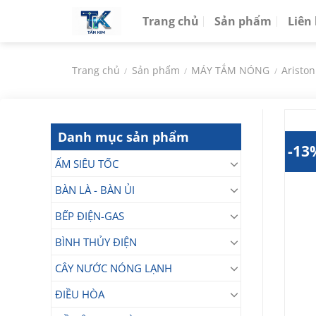
Chuyển
Trang chủ
Sản phẩm
Liên
đến
nội
dung
Trang chủ
Sản phẩm
MÁY TẮM NÓNG
Ariston
/
/
/
Danh mục sản phẩm
-13
ẤM SIÊU TỐC
BÀN LÀ - BÀN ỦI
BẾP ĐIỆN-GAS
BÌNH THỦY ĐIỆN
CÂY NƯỚC NÓNG LẠNH
ĐIỀU HÒA