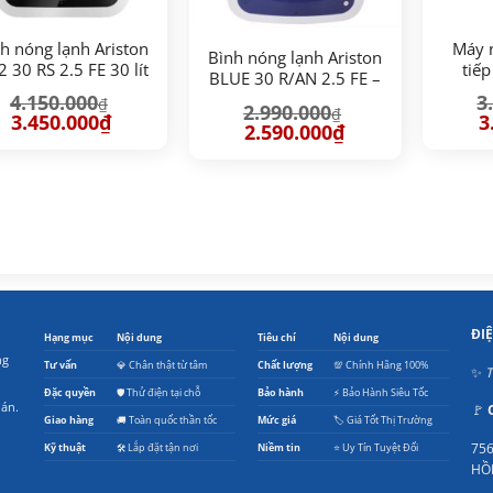
h nóng lạnh Ariston
Máy 
Bình nóng lạnh Ariston
 30 RS 2.5 FE 30 lít
tiếp
BLUE 30 R/AN 2.5 FE –
Prem
30 lít
4.150.000
3
₫
2.990.000
₫
Giá
Giá
G
3.450.000
₫
3
Giá
Giá
2.590.000
₫
gốc
hiện
g
gốc
hiện
là:
tại
là
là:
tại
4.150.000₫.
là:
3.
2.990.000₫.
là:
3.450.000₫.
2.590.000₫.
ĐI
Hạng mục
Nội dung
Tiêu chí
Nội dung
ng
Tư vấn
💎 Chân thật từ tâm
Chất lượng
💯 Chính Hãng 100%
✨
T
Đặc quyền
🛡️ Thử điện tại chỗ
Bảo hành
⚡ Bảo Hành Siêu Tốc
oán.
🚩
Giao hàng
🚚 Toàn quốc thần tốc
Mức giá
🏷️ Giá Tốt Thị Trường
756
Kỹ thuật
🛠️ Lắp đặt tận nơi
Niềm tin
⭐ Uy Tín Tuyệt Đối
HỒ