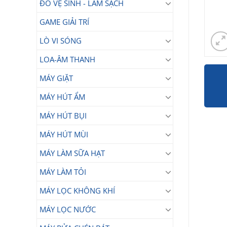
ĐỒ VỆ SINH - LÀM SẠCH
GAME GIẢI TRÍ
LÒ VI SÓNG
LOA-ÂM THANH
MÁY GIẶT
MÁY HÚT ẨM
MÁY HÚT BỤI
MÁY HÚT MÙI
MÁY LÀM SỮA HẠT
MÁY LÀM TỎI
MÁY LỌC KHÔNG KHÍ
MÁY LỌC NƯỚC