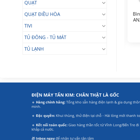
QUẠT
Bìn
QUẠT ĐIỀU HÒA
Máy nước nóng trực
Bình nóng lạnh Ariston
AN2
tiếp Ariston Aures
Slim3 SL3 20 RS VN
TIVI
Premium + 4.5P – Có
4.500.000
4.590.000
₫
₫
bơm
TỦ ĐÔNG - TỦ MÁT
Giá
Giá
Giá
Giá
3.590.000
₫
3.450.000
₫
gốc
hiện
gốc
hiện
là:
tại
là:
tại
TỦ LẠNH
4.500.000₫.
là:
4.590.000₫.
là:
3.590.000₫.
3.450.000₫.
ĐIỆN MÁY TẤN KIM: CHÂN THẬT LÀ GỐC
🔹
Hàng chính hãng:
Tổng kho sẵn hàng điện lạnh & gia dụng thô
minh.
🔹
Đặc quyền:
Khui thùng, thử điện tại chỗ - Hài lòng mới thanh t
🔹
Kết nối toàn quốc:
Giao hàng thần tốc từ Vĩnh Long/Bến Tre đi
khắp cả nước.
🎁
Inbox ngay
để nhận tư vấn tận tâm