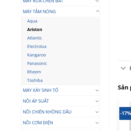
MÁY RỬA CHÉN BÁT
MÁY TẮM NÓNG
Aqua
Ariston
Atlantic
Electrolux
Kangaroo
Panasonic
Rheem
Toshiba
Sản
MÁY XÂY SINH TỐ
NỒI ÁP SUẤT
NỒI CHIÊN KHÔNG DẦU
20%
-25%
-17
NỒI CƠM ĐIỆN