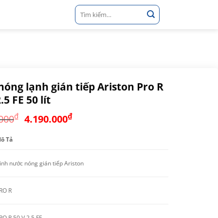
Tìm
kiếm:
nóng lạnh gián tiếp Ariston Pro R
.5 FE 50 lít
Giá
Giá
₫
₫
000
4.190.000
gốc
hiện
là:
tại
ô Tả
4.790.000₫.
là:
4.190.000₫.
ình nước nóng gián tiếp Ariston
RO R
RO R 50 V 2.5 FE