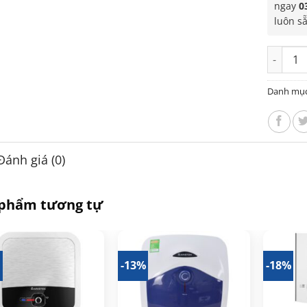
ngay
0
luôn s
Bình nón
Danh mụ
Đánh giá (0)
 phẩm tương tự
%
-13%
-18%