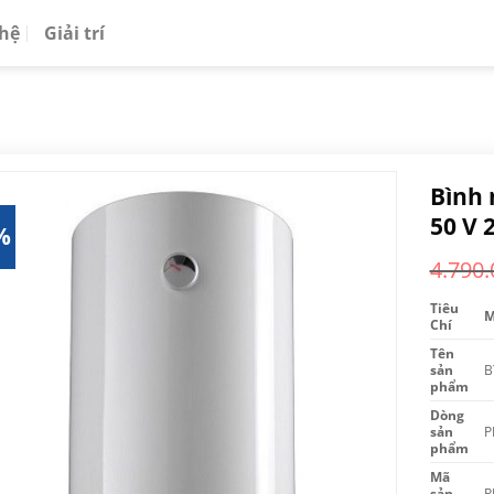
 hệ
Giải trí
Bình 
50 V 2
%
4.790.
Tiêu
M
Chí
Tên
sản
B
phẩm
Dòng
sản
P
phẩm
Mã
sản
P