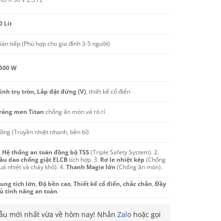
0 Lít
ián tiếp (Phù hợp cho gia đình 3-5 người)
500 W
ình trụ tròn, Lắp đặt đứng (V)
, thiết kế cổ điển
ráng men Titan
chống ăn mòn và rò rỉ
ồng (Truyền nhiệt nhanh, bền bỉ)
.
Hệ thống an toàn đồng bộ TSS
(Triple Safety System). 2.
ầu dao chống giật ELCB
tích hợp. 3.
Rơ le nhiệt kép
(Chống
uá nhiệt và cháy khô). 4.
Thanh Magie lớn
(Chống ăn mòn).
ung tích lớn
,
Độ bền cao
,
Thiết kế cổ điển, chắc chắn
,
Đầy
ủ tính năng an toàn
.
u mới nhất vừa về hôm nay! Nhắn
Zalo
hoặc gọi