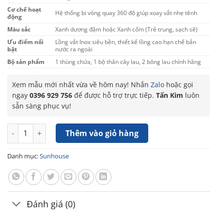
Cơ chế hoạt
Hệ thống bi vòng quay 360 độ giúp xoay vắt nhẹ tênh
động
Màu sắc
Xanh dương đậm hoặc Xanh cốm (Trẻ trung, sạch sẽ)
Ưu điểm nổi
Lồng vắt Inox siêu bền, thiết kế lồng cao hạn chế bắn
bật
nước ra ngoài
Bộ sản phẩm
1 thùng chứa, 1 bộ thân cây lau, 2 bông lau chính hãng
Xem mẫu mới nhất vừa về hôm nay! Nhắn
Zalo
hoặc gọi
ngay
0396 929 756
để được hỗ trợ trực tiếp.
Tấn Kim
luôn
sẵn sàng phục vụ!
Cây lau nhà xoay 360 độ Sunhouse KS-MO350I số lượng
Thêm vào giỏ hàng
Danh mục:
Sunhouse
Đánh giá (0)