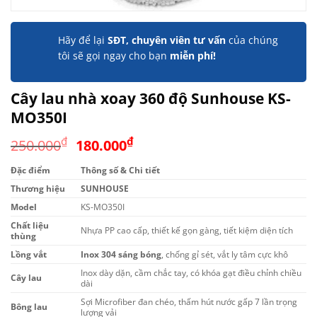
Hãy để lại
SĐT, chuyên viên tư vấn
của chúng
tôi sẽ gọi ngay cho bạn
miễn phí!
Cây lau nhà xoay 360 độ Sunhouse KS-
MO350I
Giá
Giá
₫
₫
250.000
180.000
gốc
hiện
Đặc điểm
Thông số & Chi tiết
là:
tại
Thương hiệu
250.000₫.
SUNHOUSE
là:
180.000₫.
Model
KS-MO350I
Chất liệu
Nhựa PP cao cấp, thiết kế gọn gàng, tiết kiệm diện tích
thùng
Lồng vắt
Inox 304 sáng bóng
, chống gỉ sét, vắt ly tâm cực khô
Inox dày dặn, cầm chắc tay, có khóa gạt điều chỉnh chiều
Cây lau
dài
Sợi Microfiber đan chéo, thấm hút nước gấp 7 lần trọng
Bông lau
lượng vải