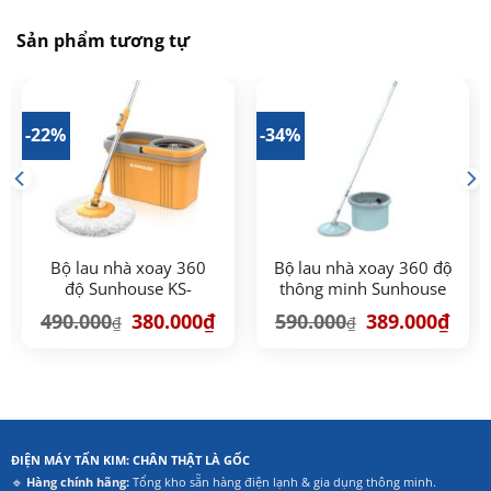
Sản phẩm tương tự
-22%
-34%
Bộ lau nhà xoay 360
Bộ lau nhà xoay 360 độ
độ Sunhouse KS-
thông minh Sunhouse
CL350PO
KS-CL235PB
á
Giá
Giá
Giá
Giá
490.000
380.000
₫
590.000
389.000
₫
₫
₫
ện
gốc
hiện
gốc
hiện
là:
tại
là:
tại
490.000₫.
là:
590.000₫.
là:
5.000₫.
380.000₫.
389.0
ĐIỆN MÁY TẤN KIM: CHÂN THẬT LÀ GỐC
🔹
Hàng chính hãng:
Tổng kho sẵn hàng điện lạnh & gia dụng thông minh.