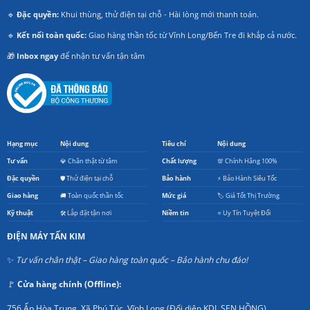
🔹
Đặc quyền:
Khui thùng, thử điện tại chỗ - Hài lòng mới thanh toán.
🔹
Kết nối toàn quốc:
Giao hàng thần tốc từ Vĩnh Long/Bến Tre đi khắp cả nước.
🎁
Inbox ngay
để nhận tư vấn tận tâm
Hạng mục
Nội dung
Tiêu chí
Nội dung
Tư vấn
💎 Chân thật từ tâm
Chất lượng
💯 Chính Hãng 100%
Đặc quyền
🛡️ Thử điện tại chỗ
Bảo hành
⚡ Bảo Hành Siêu Tốc
Giao hàng
🚚 Toàn quốc thần tốc
Mức giá
🏷️ Giá Tốt Thị Trường
Kỹ thuật
🛠️ Lắp đặt tận nơi
Niềm tin
⭐ Uy Tín Tuyệt Đối
ĐIỆN MÁY TẤN KIM
✨
Tư vấn chân thật – Giao hàng toàn quốc – Bảo hành chu đáo!
🚩
Cửa hàng chính (Offline):
756 Ấp Hòa Trung, Xã Phú Túc, Vĩnh Long (Đối diện KDL SEN HỒNG).