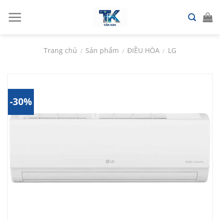
Chuyển
đến
nội
dung
Trang chủ
Sản phẩm
ĐIỀU HÒA
LG
/
/
/
-30%