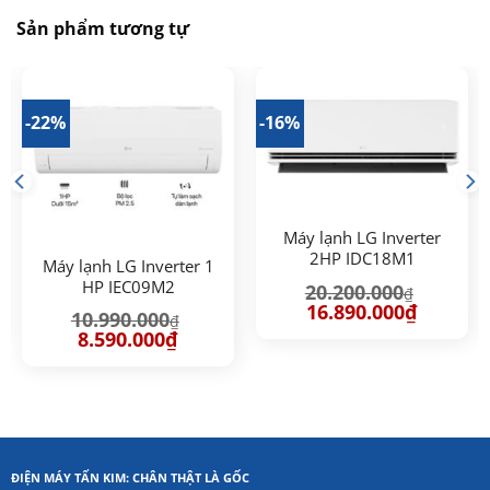
Sản phẩm tương tự
-22%
-16%
Máy lạnh LG Inverter
2HP IDC18M1
Máy lạnh LG Inverter 1
HP IEC09M2
20.200.000
₫
Giá
Giá
16.890.000
₫
10.990.000
₫
gốc
hiện
Giá
Giá
là:
tại
8.590.000
₫
gốc
hiện
20.200.000₫.
là:
là:
tại
.000₫.
16.890.00
10.990.000₫.
là:
8.590.000₫.
ĐIỆN MÁY TẤN KIM: CHÂN THẬT LÀ GỐC