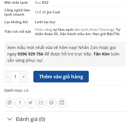
Môi chất lạnh
Gas
R32
Công nghệ làm
Chế độ
Jet Cool
lạnh nhanh
Lọc không khí
Lưới lọc bụi
Chức năng
tự làm sạch
dàn lạnh (Auto Cleaning),
Tự
Tiện ích nổi bật
chẩn đoán lỗi
,
Vận hành siêu êm
,
Hẹn giờ Bật/Tắt
.
Xem mẫu mới nhất vừa về hôm nay! Nhắn
Zalo
hoặc gọi
ngay
0396 929 756
để được hỗ trợ trực tiếp.
Tấn Kim
luôn
sẵn sàng phục vụ!
Điều hòa Inverter LG 9.000BTU 1 chiều IEC09G1 số lượng
Thêm vào giỏ hàng
Danh mục:
LG
Đánh giá (0)