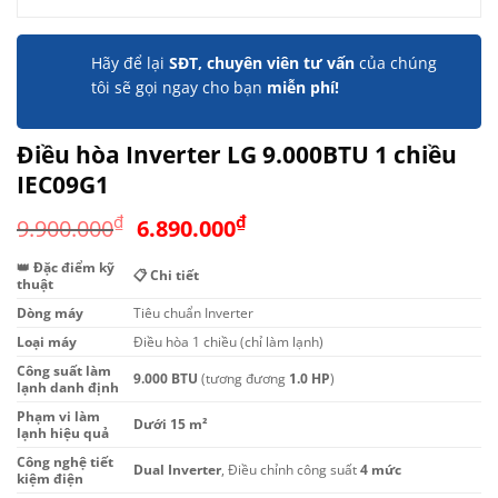
Hãy để lại
SĐT, chuyên viên tư vấn
của chúng
tôi sẽ gọi ngay cho bạn
miễn phí!
Điều hòa Inverter LG 9.000BTU 1 chiều
IEC09G1
Giá
Giá
₫
₫
9.900.000
6.890.000
gốc
hiện
👑 Đặc điểm kỹ
là:
tại
📋 Chi tiết
thuật
9.900.000₫.
là:
Dòng máy
Tiêu chuẩn Inverter
6.890.000₫.
Loại máy
Điều hòa 1 chiều (chỉ làm lạnh)
Công suất làm
9.000 BTU
(tương đương
1.0 HP
)
lạnh danh định
Phạm vi làm
Dưới 15 m²
lạnh hiệu quả
Công nghệ tiết
Dual Inverter
, Điều chỉnh công suất
4 mức
kiệm điện