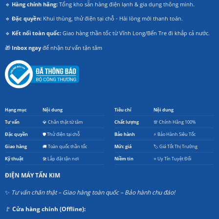
🔹
Hàng chính hãng:
Tổng kho sẵn hàng điện lạnh & gia dụng thông minh.
🔹
Đặc quyền:
Khui thùng, thử điện tại chỗ - Hài lòng mới thanh toán.
🔹
Kết nối toàn quốc:
Giao hàng thần tốc từ Vĩnh Long/Bến Tre đi khắp cả nước.
🎁
Inbox ngay
để nhận tư vấn tận tâm
Hạng mục
Nội dung
Tiêu chí
Nội dung
Tư vấn
💎 Chân thật từ tâm
Chất lượng
💯 Chính Hãng 100%
Đặc quyền
🛡️ Thử điện tại chỗ
Bảo hành
⚡ Bảo Hành Siêu Tốc
Giao hàng
🚚 Toàn quốc thần tốc
Mức giá
🏷️ Giá Tốt Thị Trường
Kỹ thuật
🛠️ Lắp đặt tận nơi
Niềm tin
⭐ Uy Tín Tuyệt Đối
ĐIỆN MÁY TẤN KIM
✨
Tư vấn chân thật – Giao hàng toàn quốc – Bảo hành chu đáo!
🚩
Cửa hàng chính (Offline):