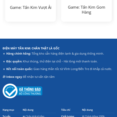
Game: Tấn Kim Gom
Game: Tấn Kim Vượt Ải
Hàng
ĐIỆN MÁY TẤN KIM: CHÂN THẬT LÀ GỐC
🔹
Hàng chính hãng:
Tổng kho sẵn hàng điện lạnh & gia dụng thông minh.
🔹
Đặc quyền:
Khui thùng, thử điện tại chỗ - Hài lòng mới thanh toán.
🔹
Kết nối toàn quốc:
Giao hàng thần tốc từ Vĩnh Long/Bến Tre đi khắp cả nước.
🎁
Inbox ngay
để nhận tư vấn tận tâm
Hạng mục
Nội dung
Tiêu chí
Nội dung
Tư vấn
💎 Chân thật từ tâm
Chất lượng
💯 Chính Hãng 100%