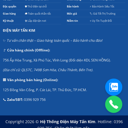
Đặc quyền
🛡️ Thử điện tại chỗ
Bảo hành
⚡ Bảo Hành Siêu Tốc
Giao hàng
🚚 Toàn quốc thần tốc
Mức giá
🏷️ Giá Tốt Thị Trường
Kỹ thuật
🛠️ Lắp đặt tận nơi
Niềm tin
⭐ Uy Tín Tuyệt Đối
ĐIỆN MÁY TẤN KIM
✨
Tư vấn chân thật – Giao hàng toàn quốc – Bảo hành chu đáo!
🚩
Cửa hàng chính (Offline):
756 Ấp Hòa Trung, Xã Phú Túc, Vĩnh Long (Đối diện KDL SEN HỒNG).
(Địa chỉ cũ: QL57C, 749B Sơn Hòa, Châu Thành, Bến Tre).
🏢
Văn phòng bán hàng (Online):
125 Đồng Văn Cống, P. Cát Lái, TP. Thủ Đức, TP.HCM.
📞
Zalo/SĐT:
0396 929 756
Copyright 2026 ©
Hệ Thống Điện Máy Tấn Kim
. Hotline: 0396