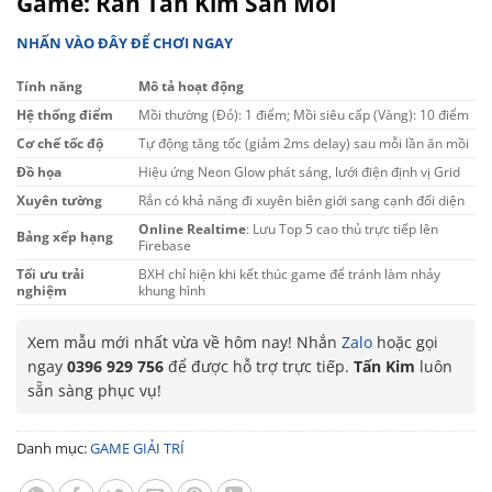
Game: Rắn Tấn Kim Săn Mồi
NHẤN VÀO ĐÂY ĐỂ CHƠI NGAY
Tính năng
Mô tả hoạt động
Hệ thống điểm
Mồi thường (Đỏ): 1 điểm; Mồi siêu cấp (Vàng): 10 điểm
Cơ chế tốc độ
Tự động tăng tốc (giảm 2ms delay) sau mỗi lần ăn mồi
Đồ họa
Hiệu ứng Neon Glow phát sáng, lưới điện định vị Grid
Xuyên tường
Rắn có khả năng đi xuyên biên giới sang cạnh đối diện
Online Realtime
: Lưu Top 5 cao thủ trực tiếp lên
Bảng xếp hạng
Firebase
Tối ưu trải
BXH chỉ hiện khi kết thúc game để tránh làm nhảy
nghiệm
khung hình
Xem mẫu mới nhất vừa về hôm nay! Nhắn
Zalo
hoặc gọi
ngay
0396 929 756
để được hỗ trợ trực tiếp.
Tấn Kim
luôn
sẵn sàng phục vụ!
Danh mục:
GAME GIẢI TRÍ