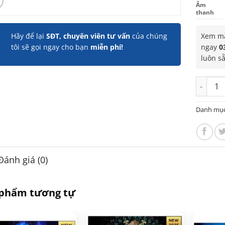
Âm
thanh
Hãy để lại
SĐT, chuyên viên tư vấn
của chúng
Xem mẫ
tôi sẽ gọi ngay cho bạn
miễn phí!
ngay
0
luôn s
Google T
Danh mụ
Đánh giá (0)
 phẩm tương tự