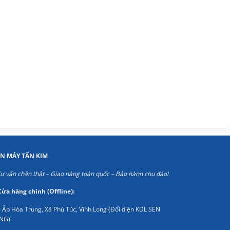
ỆN MÁY TẤN KIM
ư vấn chân thật – Giao hàng toàn quốc – Bảo hành chu đáo!
Cửa hàng chính (Offline):
 Ấp Hòa Trung, Xã Phú Túc, Vĩnh Long (Đối diện KDL SEN
NG).