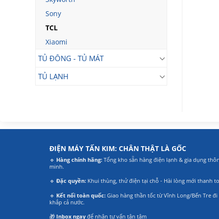
Sony
TCL
Xiaomi
TỦ ĐÔNG - TỦ MÁT
TỦ LẠNH
ĐIỆN MÁY TẤN KIM: CHÂN THẬT LÀ GỐC
🔹
Hàng chính hãng:
Tổng kho sẵn hàng điện lạnh & gia dụng thô
minh.
🔹
Đặc quyền:
Khui thùng, thử điện tại chỗ - Hài lòng mới thanh t
🔹
Kết nối toàn quốc:
Giao hàng thần tốc từ Vĩnh Long/Bến Tre đi
khắp cả nước.
🎁
Inbox ngay
để nhận tư vấn tận tâm