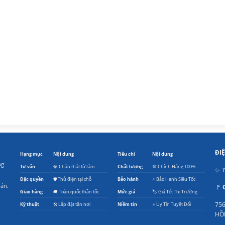
ĐI
Hạng mục
Nội dung
Tiêu chí
Nội dung
ng
Tư vấn
💎 Chân thật từ tâm
Chất lượng
💯 Chính Hãng 100%
✨
T
Đặc quyền
🛡️ Thử điện tại chỗ
Bảo hành
⚡ Bảo Hành Siêu Tốc
oán.
🚩
Giao hàng
🚚 Toàn quốc thần tốc
Mức giá
🏷️ Giá Tốt Thị Trường
756
Kỹ thuật
🛠️ Lắp đặt tận nơi
Niềm tin
⭐ Uy Tín Tuyệt Đối
HỒ