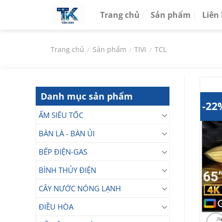
Chuyển
Trang chủ
Sản phẩm
Liên
đến
nội
dung
Trang chủ
Sản phẩm
TIVI
TCL
/
/
/
Danh mục sản phẩm
-22
ẤM SIÊU TỐC
BÀN LÀ - BÀN ỦI
BẾP ĐIỆN-GAS
BÌNH THỦY ĐIỆN
CÂY NƯỚC NÓNG LẠNH
ĐIỀU HÒA