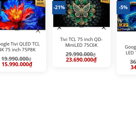
%
-21%
-5%
Tivi TCL 75 inch QD-
ogle Tivi QLED TCL
MiniLED 75C6K
Googl
4K 75 inch 75P8K
LED 
29.990.000
₫
19.990.000
Giá
Giá
23.690.000
₫
₫
36
gốc
hiện
Giá
Giá
15.990.000
₫
Gi
34
là:
tại
gốc
hiện
gố
29.990.000₫.
là:
là:
tại
là:
23.690.000₫.
19.990.000₫.
là:
36
15.990.000₫.