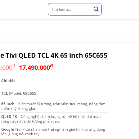
Tìm
kiếm:
e Tivi QLED TCL 4K 65 inch 65C655
Giá
Giá
₫
₫
0.000
17.490.000
gốc
hiện
là:
tại
Chi tiết
22.490.000₫.
là:
TCL
(Model:
65C655
)
17.490.000₫.
65 inch
– Kích thước lý tưởng, tràn viền siêu mỏng, nâng tầm
thẩm mỹ không gian.
QLED 4K
– Công nghệ chấm lượng tử thế hệ mới, dải màu
rộng rực rỡ và độ tương phản cao.
Google Tivi
– Cá nhân hóa trải nghiệm giải trí, kho ứng dụng
lớn, giọng nói rảnh tay.