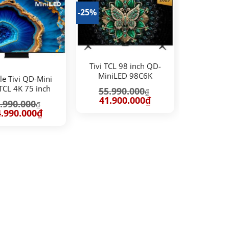
-25%
Tivi TCL 98 inch QD-
MiniLED 98C6K
e Tivi QD-Mini
TCL 4K 75 inch
55.990.000
₫
75C755
Giá
Giá
41.900.000
₫
.990.000
₫
gốc
hiện
á
Giá
.990.000
₫
là:
tại
c
hiện
55.990.000₫.
là:
tại
41.900.000₫.
.990.000₫.
là:
34.990.000₫.