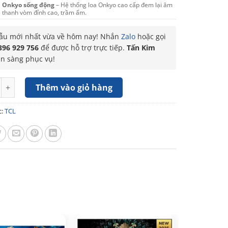
Onkyo sống động
– Hệ thống loa Onkyo cao cấp đem lại âm
thanh vòm đỉnh cao, trầm ấm.
u mới nhất vừa về hôm nay! Nhắn
Zalo
hoặc gọi
396 929 756
để được hỗ trợ trực tiếp.
Tấn Kim
ẵn sàng phục vụ!
ivi QLED TCL 4K 65 inch 65C655 số lượng
Thêm vào giỏ hàng
c:
TCL