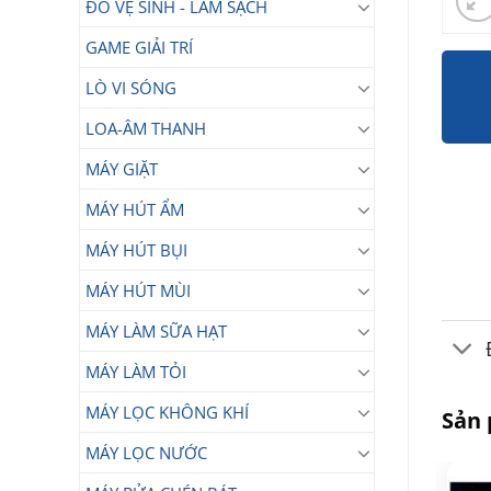
ĐỒ VỆ SINH - LÀM SẠCH
GAME GIẢI TRÍ
LÒ VI SÓNG
LOA-ÂM THANH
MÁY GIẶT
MÁY HÚT ẨM
MÁY HÚT BỤI
MÁY HÚT MÙI
MÁY LÀM SỮA HẠT
MÁY LÀM TỎI
MÁY LỌC KHÔNG KHÍ
Sản
MÁY LỌC NƯỚC