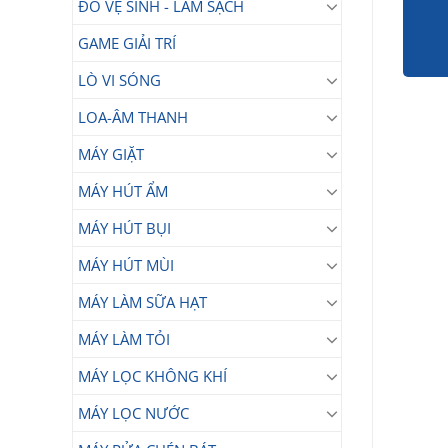
ĐỒ VỆ SINH - LÀM SẠCH
GAME GIẢI TRÍ
LÒ VI SÓNG
LOA-ÂM THANH
MÁY GIẶT
MÁY HÚT ẨM
MÁY HÚT BỤI
MÁY HÚT MÙI
MÁY LÀM SỮA HẠT
MÁY LÀM TỎI
MÁY LỌC KHÔNG KHÍ
MÁY LỌC NƯỚC