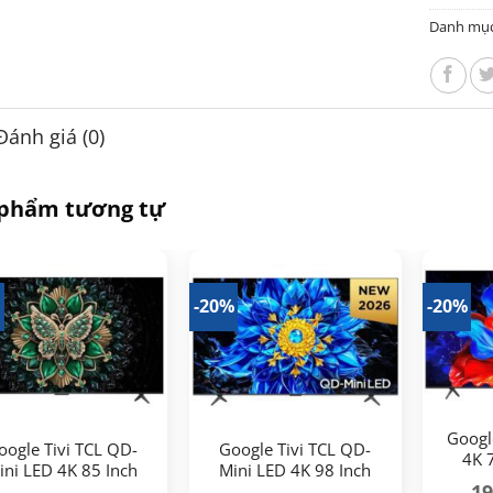
Danh mụ
Đánh giá (0)
 phẩm tương tự
-20%
-20%
Googl
oogle Tivi TCL QD-
Google Tivi TCL QD-
4K 
ini LED 4K 85 Inch
Mini LED 4K 98 Inch
19
85C6K
98P8LS