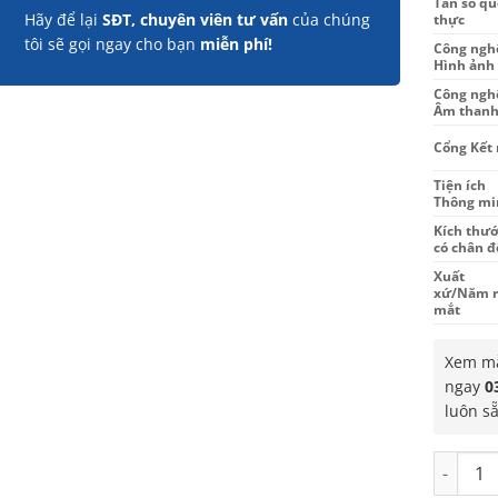
Tần số qu
Hãy để lại
SĐT, chuyên viên tư vấn
của chúng
thực
tôi sẽ gọi ngay cho bạn
miễn phí!
Công ngh
Hình ảnh
Công ngh
Âm than
Cổng Kết 
Tiện ích
Thông mi
Kích thướ
có chân đ
Xuất
xứ/Năm r
mắt
Xem mẫ
ngay
0
luôn s
Google T