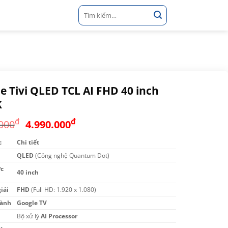
Tìm
kiếm:
e Tivi QLED TCL AI FHD 40 inch
K
Giá
Giá
₫
₫
000
4.990.000
gốc
hiện
c
Chi tiết
là:
tại
QLED
6.500.000₫.
(Công nghệ Quantum Dot)
là:
4.990.000₫.
c
40 inch
iải
FHD
(Full HD: 1.920 x 1.080)
hành
Google TV
Bộ xử lý
AI Processor