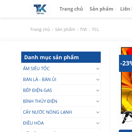
Chuyển
Trang chủ
Sản phẩm
Liên
đến
nội
dung
Trang chủ
Sản phẩm
TIVI
TCL
/
/
/
Danh mục sản phẩm
-23
ẤM SIÊU TỐC
BÀN LÀ - BÀN ỦI
BẾP ĐIỆN-GAS
BÌNH THỦY ĐIỆN
CÂY NƯỚC NÓNG LẠNH
ĐIỀU HÒA