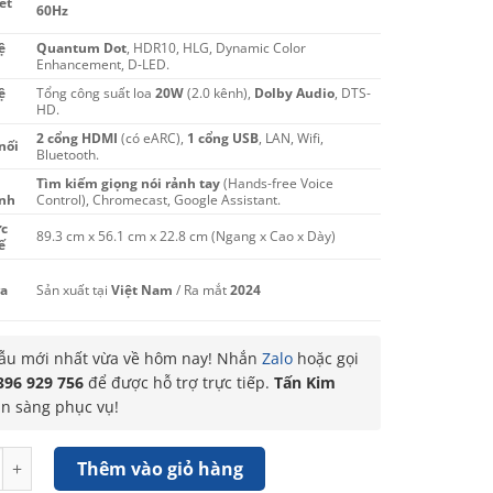
ét
60Hz
ệ
Quantum Dot
, HDR10, HLG, Dynamic Color
Enhancement, D-LED.
ệ
Tổng công suất loa
20W
(2.0 kênh),
Dolby Audio
, DTS-
h
HD.
2 cổng HDMI
(có eARC),
1 cổng USB
, LAN, Wifi,
nối
Bluetooth.
Tìm kiếm giọng nói rảnh tay
(Hands-free Voice
nh
Control), Chromecast, Google Assistant.
c
89.3 cm x 56.1 cm x 22.8 cm (Ngang x Cao x Dày)
ế
a
Sản xuất tại
Việt Nam
/ Ra mắt
2024
u mới nhất vừa về hôm nay! Nhắn
Zalo
hoặc gọi
396 929 756
để được hỗ trợ trực tiếp.
Tấn Kim
ẵn sàng phục vụ!
ivi QLED TCL AI FHD 40 inch 40S5K số lượng
Thêm vào giỏ hàng