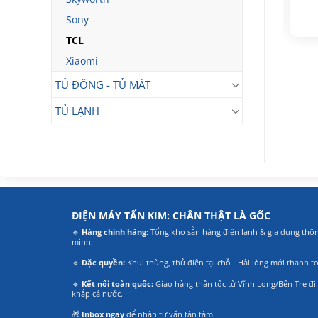
₫
48.690.000
₫
Giá
Giá
26.990.000
₫
Giá
Giá
38.690.000
₫
Sony
gốc
hiện
gốc
hiện
là:
tại
là:
tại
39.990.000₫.
là:
TCL
48.690.000₫.
là:
.
26.990.000₫.
38.690.000₫.
Xiaomi
TỦ ĐÔNG - TỦ MÁT
TỦ LẠNH
ĐIỆN MÁY TẤN KIM: CHÂN THẬT LÀ GỐC
🔹
Hàng chính hãng:
Tổng kho sẵn hàng điện lạnh & gia dụng thô
minh.
🔹
Đặc quyền:
Khui thùng, thử điện tại chỗ - Hài lòng mới thanh t
🔹
Kết nối toàn quốc:
Giao hàng thần tốc từ Vĩnh Long/Bến Tre đi
khắp cả nước.
🎁
Inbox ngay
để nhận tư vấn tận tâm