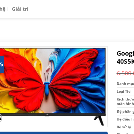
 hệ
Giải trí
Googl
40S5
%
6.500.
Danh mụ
Loại Tivi
Kích thướ
màn hình
Độ phân g
Hệ điều 
Bộ xử lý