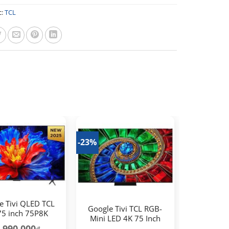
c:
TCL
-23%
e Tivi QLED TCL
Google Tivi TCL RGB-
75 inch 75P8K
Mini LED 4K 75 Inch
.990.000
75RM7L