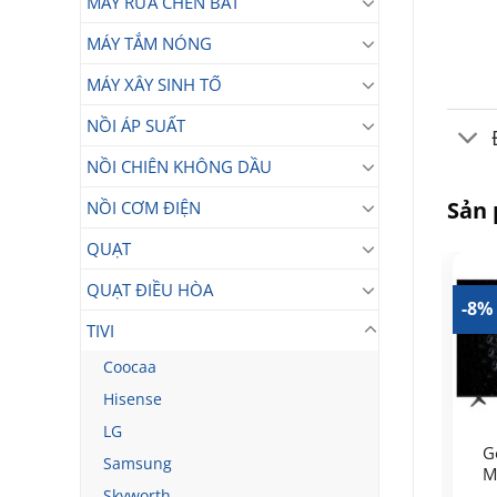
MÁY RỬA CHÉN BÁT
MÁY TẮM NÓNG
MÁY XÂY SINH TỐ
NỒI ÁP SUẤT
NỒI CHIÊN KHÔNG DẦU
Sản
NỒI CƠM ĐIỆN
QUẠT
QUẠT ĐIỀU HÒA
33%
-21%
-8%
TIVI
Coocaa
Hisense
LG
Google Tivi QLED TCL
Google Tivi TCL SQD-
G
4K 85 inch 85P8K
Samsung
Mini LED AI 4K 65 Inch
M
39.990.000
65C8L
Skyworth