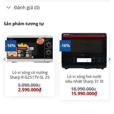
Đánh giá (0)
Sản phẩm tương tự
-16%
-16%
Lò vi sóng có nướng
Lò vi sóng hơi nước
Sharp R-G251TV-SL 25
siêu nhiệt Sharp 31 lít
lít
3.090.000
₫
AX-1700VN
18.990.000
Giá
Giá
2.590.000
₫
₫
gốc
hiện
Giá
Giá
15.990.000
₫
là:
tại
gốc
hiện
3.090.000₫.
là:
là:
tại
2.590.000₫.
18.990.000₫.
là:
00₫.
15.990.00