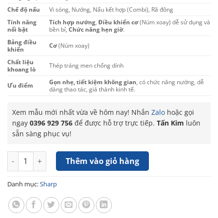
Chế độ nấu
Vi sóng, Nướng, Nấu kết hợp (Combi), Rã đông
Tính năng
Tích hợp nướng
,
Điều khiển cơ
(Núm xoay) dễ sử dụng và
nổi bật
bền bỉ,
Chức năng hẹn giờ
.
Bảng điều
Cơ
(Núm xoay)
khiển
Chất liệu
Thép tráng men chống dính
khoang lò
Gọn nhẹ, tiết kiệm không gian
, có chức năng nướng, dễ
Ưu điểm
dàng thao tác, giá thành kinh tế.
Xem mẫu mới nhất vừa về hôm nay! Nhắn
Zalo
hoặc gọi
ngay
0396 929 756
để được hỗ trợ trực tiếp.
Tấn Kim
luôn
sẵn sàng phục vụ!
Lò vi sóng cơ có nướng Sharp R-G222VN-S 20 lít số lượng
Thêm vào giỏ hàng
Danh mục:
Sharp