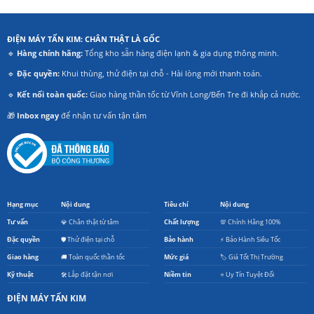
ĐIỆN MÁY TẤN KIM: CHÂN THẬT LÀ GỐC
🔹
Hàng chính hãng:
Tổng kho sẵn hàng điện lạnh & gia dụng thông minh.
🔹
Đặc quyền:
Khui thùng, thử điện tại chỗ - Hài lòng mới thanh toán.
🔹
Kết nối toàn quốc:
Giao hàng thần tốc từ Vĩnh Long/Bến Tre đi khắp cả nước.
🎁
Inbox ngay
để nhận tư vấn tận tâm
Hạng mục
Nội dung
Tiêu chí
Nội dung
Tư vấn
💎 Chân thật từ tâm
Chất lượng
💯 Chính Hãng 100%
Đặc quyền
🛡️ Thử điện tại chỗ
Bảo hành
⚡ Bảo Hành Siêu Tốc
Giao hàng
🚚 Toàn quốc thần tốc
Mức giá
🏷️ Giá Tốt Thị Trường
Kỹ thuật
🛠️ Lắp đặt tận nơi
Niềm tin
⭐ Uy Tín Tuyệt Đối
ĐIỆN MÁY TẤN KIM