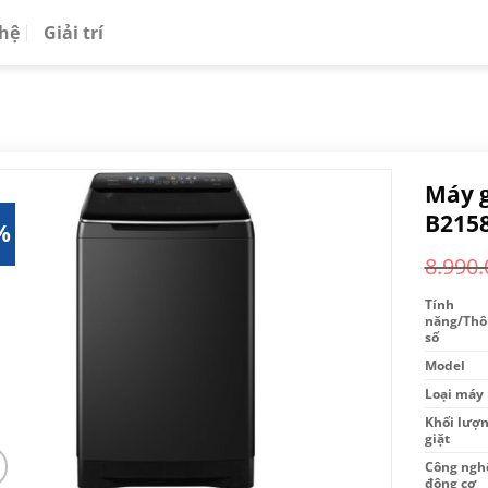
 hệ
Giải trí
Máy g
B2158
%
8.990.
Tính
năng/Thô
số
Model
Loại máy
Khối lượ
giặt
Công ngh
động cơ