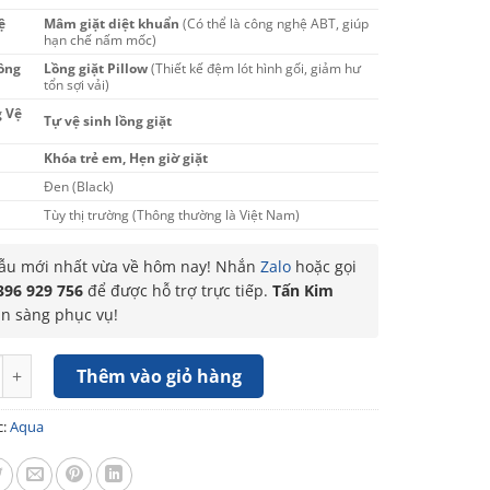
ệ
Mâm giặt diệt khuẩn
(Có thể là công nghệ ABT, giúp
hạn chế nấm mốc)
lồng
Lồng giặt Pillow
(Thiết kế đệm lót hình gối, giảm hư
tổn sợi vải)
 Vệ
Tự vệ sinh lồng giặt
Khóa trẻ em, Hẹn giờ giặt
Đen (Black)
Tùy thị trường (Thông thường là Việt Nam)
u mới nhất vừa về hôm nay! Nhắn
Zalo
hoặc gọi
396 929 756
để được hỗ trợ trực tiếp.
Tấn Kim
ẵn sàng phục vụ!
t Aqua Inverter 14kg AWM14-B2158L(B) số lượng
Thêm vào giỏ hàng
c:
Aqua