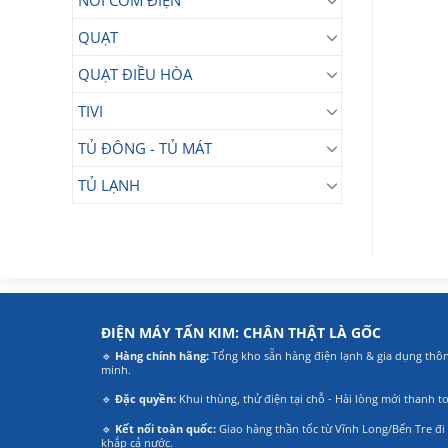
NỒI CƠM ĐIỆN
QUẠT
QUẠT ĐIỀU HÒA
TIVI
TỦ ĐÔNG - TỦ MÁT
TỦ LẠNH
ĐIỆN MÁY TẤN KIM: CHÂN THẬT LÀ GỐC
🔹
Hàng chính hãng:
Tổng kho sẵn hàng điện lạnh & gia dụng thô
minh.
🔹
Đặc quyền:
Khui thùng, thử điện tại chỗ - Hài lòng mới thanh t
🔹
Kết nối toàn quốc:
Giao hàng thần tốc từ Vĩnh Long/Bến Tre đi
khắp cả nước.