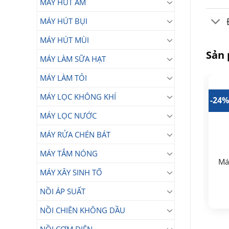
MÁY HÚT ẨM
MÁY HÚT BỤI
MÁY HÚT MÙI
Sản
MÁY LÀM SỮA HẠT
MÁY LÀM TỎI
MÁY LỌC KHÔNG KHÍ
19%
-25%
-24
MÁY LỌC NƯỚC
MÁY RỬA CHÉN BÁT
MÁY TẮM NÓNG
Máy Giặt Aqua Inverter
Máy Giặt Sấy Aqua
Máy
9.5 Kg AQD-A952J(BK)
10/6 kg AWD10-
MÁY XÂY SINH TỐ
7.900.000
₫
BP4377U1L(GN)
13.990.000
Giá
Giá
5.890.000
₫
₫
NỒI ÁP SUẤT
gốc
hiện
Giá
Giá
11.390.000
₫
là:
tại
gốc
hiện
7.900.000₫.
là:
là:
tại
NỒI CHIÊN KHÔNG DẦU
5.890.000₫.
13.990.000₫.
là:
.
11.390.000₫.