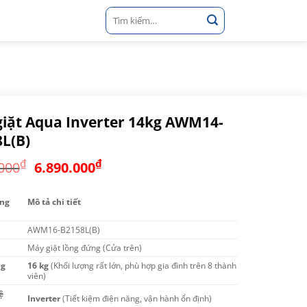
Tìm
kiếm:
iặt Aqua Inverter 14kg AWM14-
L(B)
Giá
Giá
₫
₫
000
6.890.000
gốc
hiện
là:
tại
ng
Mô tả chi tiết
8.990.000₫.
là:
6.890.000₫.
AWM16-B2158L(B)
Máy giặt lồng đứng (Cửa trên)
ng
16 kg
(Khối lượng rất lớn, phù hợp gia đình trên 8 thành
viên)
ệ
Inverter
(Tiết kiệm điện năng, vận hành ổn định)