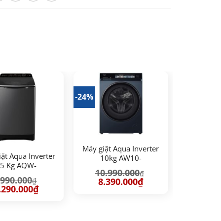
-24%
Máy giặt Aqua Inverter
ặt Aqua Inverter
10kg AW10-
5 Kg AQW-
B4377U1L(GN)
10.990.000
₫
150UGT(PS)
.990.000
Giá
Giá
8.390.000
₫
₫
gốc
hiện
iá
Giá
.290.000
₫
là:
tại
ốc
hiện
10.990.000₫.
là:
:
tại
8.390.000₫.
990.000₫.
là:
7.290.000₫.