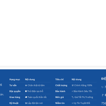
ĐI
Hạng mục
Nội dung
Tiêu chí
Nội dung
ng
Tư vấn
💎 Chân thật từ tâm
Chất lượng
💯 Chính Hãng 100%
✨
T
Đặc quyền
🛡️ Thử điện tại chỗ
Bảo hành
⚡ Bảo Hành Siêu Tốc
oán.
🚩
Giao hàng
🚚 Toàn quốc thần tốc
Mức giá
🏷️ Giá Tốt Thị Trường
756
Kỹ thuật
🛠️ Lắp đặt tận nơi
Niềm tin
⭐ Uy Tín Tuyệt Đối