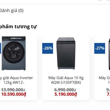
Đánh giá (0)
 phẩm tương tự
%
-26%
-27%
 giặt Aqua Inverter
Máy Giặt Aqua 10 Kg
Máy Gi
12kg AW12-
AQW-U100FT(BK)
1
B4377U1L(GN)
DR
13.990.000
6.990.000
9
₫
₫
Giá
Giá
Giá
Giá
G
10.590.000
₫
5.190.000
₫
7
gốc
hiện
gốc
hiện
g
là:
tại
là:
tại
là
13.990.000₫.
là:
6.990.000₫.
là:
9.
10.590.000₫.
5.190.000₫.