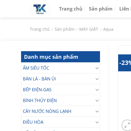
Chuyển
Trang chủ
Sản phẩm
Liên
đến
nội
dung
Trang chủ
Sản phẩm
MÁY GIẶT
Aqua
/
/
/
Danh mục sản phẩm
-23
ẤM SIÊU TỐC
BÀN LÀ - BÀN ỦI
BẾP ĐIỆN-GAS
BÌNH THỦY ĐIỆN
CÂY NƯỚC NÓNG LẠNH
ĐIỀU HÒA