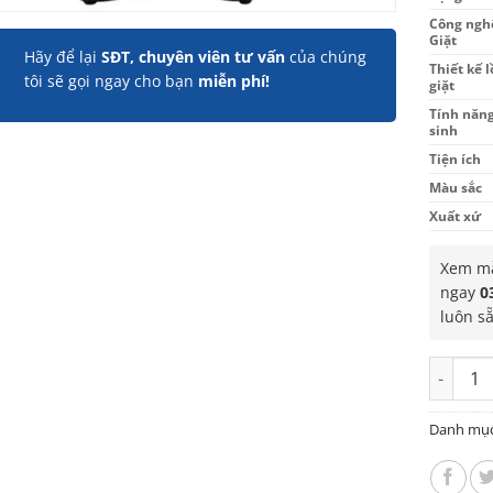
Công ngh
Giặt
Hãy để lại
SĐT, chuyên viên tư vấn
của chúng
Thiết kế 
tôi sẽ gọi ngay cho bạn
miễn phí!
giặt
Tính năng
sinh
Tiện ích
Màu sắc
Xuất xứ
Xem mẫ
ngay
0
luôn s
Máy giặ
Danh mụ