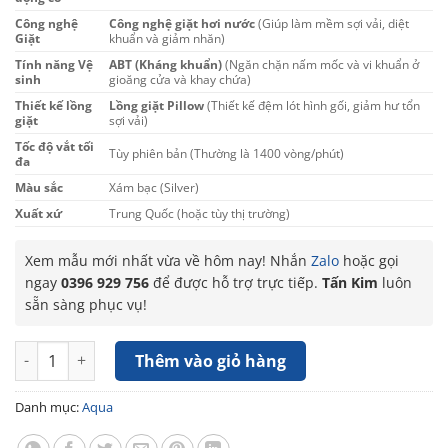
Công nghệ
Công nghệ giặt hơi nước
(Giúp làm mềm sợi vải, diệt
Giặt
khuẩn và giảm nhăn)
Tính năng Vệ
ABT (Kháng khuẩn)
(Ngăn chặn nấm mốc và vi khuẩn ở
sinh
gioăng cửa và khay chứa)
Thiết kế lồng
Lồng giặt Pillow
(Thiết kế đệm lót hình gối, giảm hư tổn
giặt
sợi vải)
Tốc độ vắt tối
Tùy phiên bản (Thường là 1400 vòng/phút)
đa
Màu sắc
Xám bạc (Silver)
Xuất xứ
Trung Quốc (hoặc tùy thị trường)
Xem mẫu mới nhất vừa về hôm nay! Nhắn
Zalo
hoặc gọi
ngay
0396 929 756
để được hỗ trợ trực tiếp.
Tấn Kim
luôn
sẵn sàng phục vụ!
Máy giặt sấy Aqua Inverter 10kg/7kg AQD-AH1051J(PS) số lượ
Thêm vào giỏ hàng
Danh mục:
Aqua