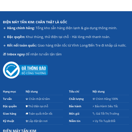
ĐIỆN MÁY TẤN KIM: CHÂN THẬT LÀ GỐC
🔹
Hàng chính hãng:
Tổng kho sẵn hàng điện lạnh & gia dụng thông minh.
🔹
Đặc quyền:
Khui thùng, thử điện tại chỗ - Hài lòng mới thanh toán.
🔹
Kết nối toàn quốc:
Giao hàng thần tốc từ Vĩnh Long/Bến Tre đi khắp cả nước.
🎁
Inbox ngay
để nhận tư vấn tận tâm
Hạng mục
Nội dung
Tiêu chí
Nội dung
Tư vấn
💎 Chân thật từ tâm
Chất lượng
💯 Chính Hãng 100%
Đặc quyền
🛡️ Thử điện tại chỗ
Bảo hành
⚡ Bảo Hành Siêu Tốc
Giao hàng
🚚 Toàn quốc thần tốc
Mức giá
🏷️ Giá Tốt Thị Trường
Kỹ thuật
🛠️ Lắp đặt tận nơi
Niềm tin
⭐ Uy Tín Tuyệt Đối
ĐIỆN MÁY TẤN KIM