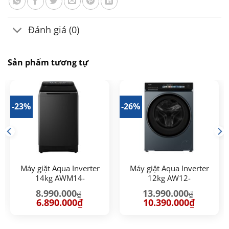
Đánh giá (0)
Sản phẩm tương tự
-23%
-26%
Máy giặt Aqua Inverter
Máy giặt Aqua Inverter
14kg AWM14-
12kg AW12-
B2158L(B)
BD4377U1L(GN)
8.990.000
13.990.000
₫
₫
Giá
Giá
Giá
Giá
6.890.000
₫
10.390.000
₫
gốc
hiện
gốc
hiện
là:
tại
là:
tại
00₫.
8.990.000₫.
là:
13.990.000₫.
là:
6.890.000₫.
10.390.00