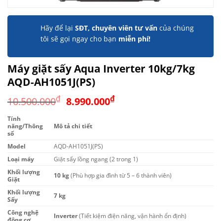
Hãy để lại
SĐT, chuyên viên tư vấn
của chúng
tôi sẽ gọi ngay cho bạn
miễn phí!
Máy giặt sấy Aqua Inverter 10kg/7kg
AQD-AH1051J(PS)
Giá
Giá
₫
₫
10.500.000
8.990.000
gốc
hiện
Tính
là:
tại
năng/Thông
Mô tả chi tiết
10.500.000₫.
là:
số
8.990.000₫.
Model
AQD-AH1051J(PS)
Loại máy
Giặt sấy lồng ngang (2 trong 1)
Khối lượng
10 kg
(Phù hợp gia đình từ 5 – 6 thành viên)
Giặt
Khối lượng
7 kg
Sấy
Công nghệ
Inverter
(Tiết kiệm điện năng, vận hành ổn định)
động cơ