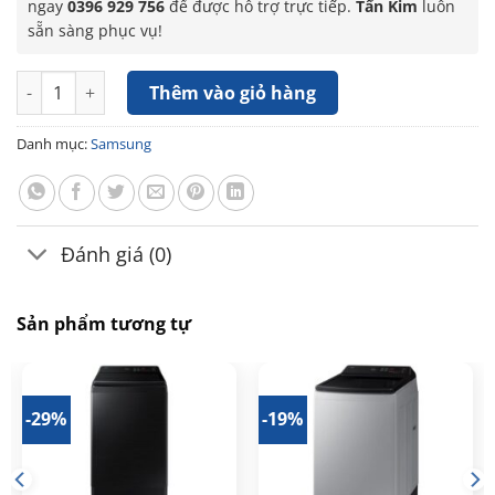
ngay
0396 929 756
để được hỗ trợ trực tiếp.
Tấn Kim
luôn
sẵn sàng phục vụ!
Máy giặt sấy Samsung AI Combo Heatpump Inverter WD25DB899
Thêm vào giỏ hàng
Danh mục:
Samsung
Đánh giá (0)
Sản phẩm tương tự
-29%
-19%