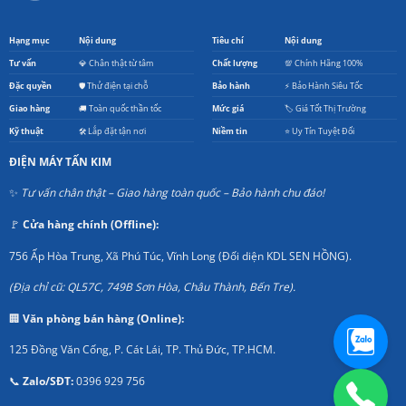
Hạng mục
Nội dung
Tiêu chí
Nội dung
Tư vấn
💎 Chân thật từ tâm
Chất lượng
💯 Chính Hãng 100%
Đặc quyền
🛡️ Thử điện tại chỗ
Bảo hành
⚡ Bảo Hành Siêu Tốc
Giao hàng
🚚 Toàn quốc thần tốc
Mức giá
🏷️ Giá Tốt Thị Trường
Kỹ thuật
🛠️ Lắp đặt tận nơi
Niềm tin
⭐ Uy Tín Tuyệt Đối
ĐIỆN MÁY TẤN KIM
✨
Tư vấn chân thật – Giao hàng toàn quốc – Bảo hành chu đáo!
🚩
Cửa hàng chính (Offline):
756 Ấp Hòa Trung, Xã Phú Túc, Vĩnh Long (Đối diện KDL SEN HỒNG).
(Địa chỉ cũ: QL57C, 749B Sơn Hòa, Châu Thành, Bến Tre).
🏢
Văn phòng bán hàng (Online):
125 Đồng Văn Cống, P. Cát Lái, TP. Thủ Đức, TP.HCM.
📞
Zalo/SĐT:
0396 929 756