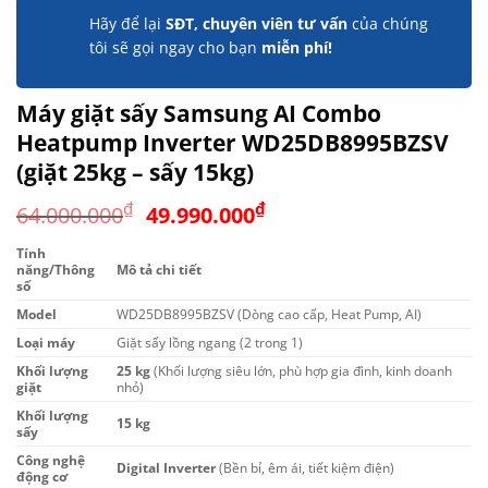
Hãy để lại
SĐT, chuyên viên tư vấn
của chúng
tôi sẽ gọi ngay cho bạn
miễn phí!
Máy giặt sấy Samsung AI Combo
Heatpump Inverter WD25DB8995BZSV
(giặt 25kg – sấy 15kg)
Giá
Giá
₫
₫
64.000.000
49.990.000
gốc
hiện
Tính
là:
tại
năng/Thông
Mô tả chi tiết
64.000.000₫.
là:
số
49.990.000₫.
Model
WD25DB8995BZSV (Dòng cao cấp, Heat Pump, AI)
Loại máy
Giặt sấy lồng ngang (2 trong 1)
Khối lượng
25 kg
(Khối lượng siêu lớn, phù hợp gia đình, kinh doanh
giặt
nhỏ)
Khối lượng
15 kg
sấy
Công nghệ
Digital Inverter
(Bền bỉ, êm ái, tiết kiệm điện)
động cơ