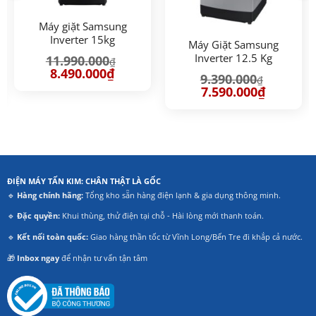
Máy giặt Samsung
Inverter 15kg
Máy Giặt Samsung
WA80F15B6BSV
Inverter 12.5 Kg
11.990.000
₫
WA40F12E4LSV
Giá
Giá
8.490.000
₫
9.390.000
₫
gốc
hiện
Giá
Giá
là:
tại
7.590.000
₫
gốc
hiện
11.990.000₫.
là:
là:
tại
8.490.000₫.
9.390.000₫.
là:
00₫.
7.590.000₫
ĐIỆN MÁY TẤN KIM: CHÂN THẬT LÀ GỐC
🔹
Hàng chính hãng:
Tổng kho sẵn hàng điện lạnh & gia dụng thông minh.
🔹
Đặc quyền:
Khui thùng, thử điện tại chỗ - Hài lòng mới thanh toán.
🔹
Kết nối toàn quốc:
Giao hàng thần tốc từ Vĩnh Long/Bến Tre đi khắp cả nước.
🎁
Inbox ngay
để nhận tư vấn tận tâm