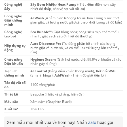
Công nghệ
Sấy Bơm Nhiệt (Heat Pump)
(Tiết kiệm điện hơn, sấy
Sấy
nhiệt độ thấp, bảo vệ sợi vải tối ưu)
Công nghệ
AI Wash
(4 cảm biến tự động tối ưu hóa lượng nước, thời
Giặt thông
gian giặt, và lượng nước giặt/xả theo khối lượng và độ bẩn)
minh
Công nghệ
Eco Bubble™
(Giặt bằng bong bóng siêu mịn, thẩm thấu
tạo bọt
nhanh, giặt sạch sâu ở nhiệt độ thường)
Auto Dispense Pro
(Tự động phân bổ chính xác lượng
Hộp đựng tự
nước giặt và nước xả, và có thể lưu trữ lượng lớn chất tẩy
động
rửa)
Chức năng
Hygiene Steam
(Giặt hơi nước, diệt 99.9% vi khuẩn và tác
Diệt khuẩn
nhân gây dị ứng)
Tiện ích
AI Control
(Bảng điều khiển thông minh),
Kết nối Wifi
thông minh
(SmartThings),
AddWash
(Thêm đồ giặt tiện lợi)
Tốc độ vắt tối
1100 vòng/phút
đa
Thiết kế
Bespoke (Thiết kế phẳng, hiện đại)
Màu sắc
Xám đậm (Graphite Black)
Xuất xứ
Thái Lan
Xem mẫu mới nhất vừa về hôm nay! Nhắn
Zalo
hoặc gọi