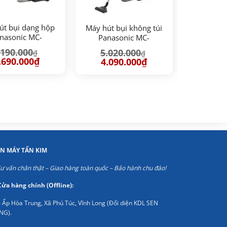
út bụi dạng hộp
Máy hút bụi không túi
nasonic MC-
Panasonic MC-
L603GN49
CL607RN49
.190.000
5.020.000
₫
₫
iá
Giá
Giá
Giá
.690.000
₫
4.090.000
₫
ốc
hiện
gốc
hiện
:
tại
là:
tại
190.000₫.
là:
5.020.000₫.
là:
2.690.000₫.
4.090.000₫.
ỆN MÁY TẤN KIM
ư vấn chân thật – Giao hàng toàn quốc – Bảo hành chu đáo!
Cửa hàng chính (Offline):
 Ấp Hòa Trung, Xã Phú Túc, Vĩnh Long (Đối diện KDL SEN
NG).