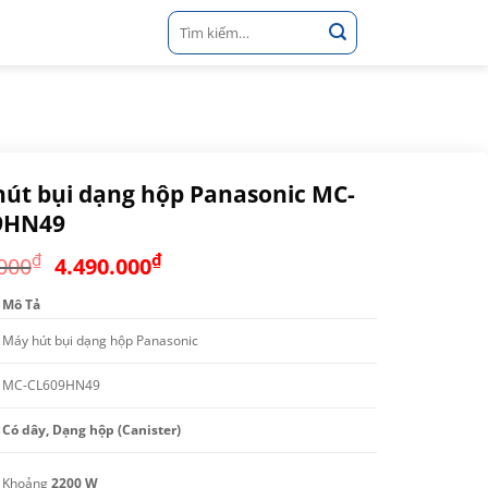
Tìm
kiếm:
út bụi dạng hộp Panasonic MC-
9HN49
Giá
Giá
₫
₫
000
4.490.000
gốc
hiện
Mô Tả
là:
tại
5.690.000₫.
là:
Máy hút bụi dạng hộp Panasonic
4.490.000₫.
MC-CL609HN49
Có dây, Dạng hộp (Canister)
Khoảng
2200 W