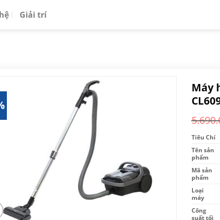
 hệ
Giải trí
Máy h
CL60
%
5.690.
Tiêu Chí
Tên sản
phẩm
Mã sản
phẩm
Loại
máy
Công
suất tối