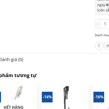
ngay
0
luôn s
Máy hút
Danh mụ
Đánh giá (0)
 phẩm tương tự
-14%
-16%
HẾT HÀNG