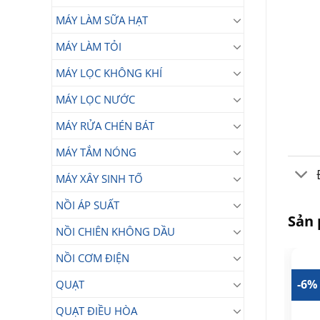
MÁY LÀM SỮA HẠT
MÁY LÀM TỎI
MÁY LỌC KHÔNG KHÍ
MÁY LỌC NƯỚC
MÁY RỬA CHÉN BÁT
MÁY TẮM NÓNG
MÁY XÂY SINH TỐ
NỒI ÁP SUẤT
Sản
NỒI CHIÊN KHÔNG DẦU
NỒI CƠM ĐIỆN
-3%
-23%
-6%
QUẠT
QUẠT ĐIỀU HÒA