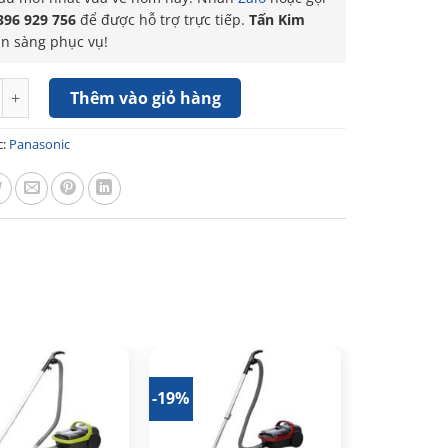
396 929 756
để được hỗ trợ trực tiếp.
Tấn Kim
ẵn sàng phục vụ!
 bụi dạng hộp Panasonic MC-CL609HN49 số lượng
Thêm vào giỏ hàng
c:
Panasonic
-19%