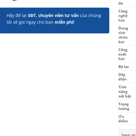
đa
Công
Hãy để lại
SĐT, chuyên viên tư vấn
của chúng
nghệ
hút
tôi sẽ gọi ngay cho bạn
miễn phí!
Dung
tích
chứa
bụi
Công
suất
hút
Bộ lọc
Dây
điện
Tính
năng
nổi bật
Trọng
lượng
Ưu
điểm
Xem mẫ