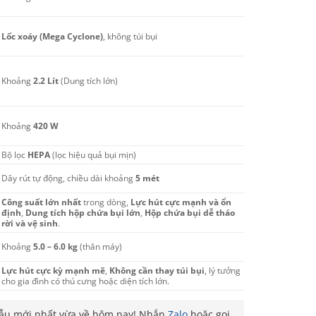
Lốc xoáy (Mega Cyclone)
, không túi bụi
Khoảng
2.2 Lít
(Dung tích lớn)
Khoảng
420 W
Bộ lọc
HEPA
(lọc hiệu quả bụi mịn)
Dây rút tự động, chiều dài khoảng
5 mét
Công suất lớn nhất
trong dòng,
Lực hút cực mạnh và ổn
định
,
Dung tích hộp chứa bụi lớn
,
Hộp chứa bụi dễ tháo
rời và vệ sinh
.
Khoảng
5.0 – 6.0 kg
(thân máy)
Lực hút cực kỳ mạnh mẽ
,
Không cần thay túi bụi
, lý tưởng
cho gia đình có thú cưng hoặc diện tích lớn.
u mới nhất vừa về hôm nay! Nhắn
Zalo
hoặc gọi