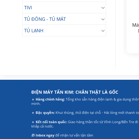
TIVI
TỦ ĐÔNG - TỦ MÁT
Máy hút bụi mini
Máy hút bụi công
Má
Panasonic MC-
TỦ LẠNH
nghiệp Panasonic MC-
HC10WN46
1.330.000
YL635TN46
₫
5.440.000
₫
Giá
Giá
1.290.000
₫
Giá
Giá
4.190.000
₫
gốc
hiện
gốc
hiện
là:
tại
là:
tại
1.330.000₫.
là:
5.440.000₫.
là:
1.290.000₫.
4.190.000₫.
ĐIỆN MÁY TẤN KIM: CHÂN THẬT LÀ GỐC
🔹
Hàng chính hãng:
Tổng kho sẵn hàng điện lạnh & gia dụng thô
minh.
🔹
Đặc quyền:
Khui thùng, thử điện tại chỗ - Hài lòng mới thanh t
🔹
Kết nối toàn quốc:
Giao hàng thần tốc từ Vĩnh Long/Bến Tre đi
khắp cả nước.
🎁
Inbox ngay
để nhận tư vấn tận tâm