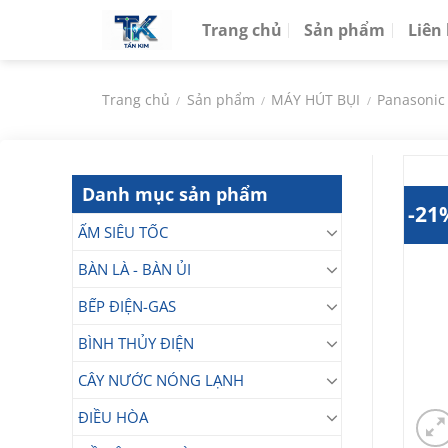
Chuyển
Trang chủ
Sản phẩm
Liên
đến
nội
dung
Trang chủ
Sản phẩm
MÁY HÚT BỤI
Panasonic
/
/
/
Danh mục sản phẩm
-21
ẤM SIÊU TỐC
BÀN LÀ - BÀN ỦI
BẾP ĐIỆN-GAS
BÌNH THỦY ĐIỆN
CÂY NƯỚC NÓNG LẠNH
ĐIỀU HÒA