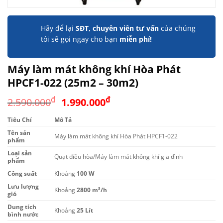
Hãy để lại
SĐT, chuyên viên tư vấn
của chúng
tôi sẽ gọi ngay cho bạn
miễn phí!
Máy làm mát không khí Hòa Phát
HPCF1-022 (25m2 – 30m2)
Giá
Giá
₫
₫
2.590.000
1.990.000
gốc
hiện
Tiêu Chí
Mô Tả
là:
tại
Tên sản
2.590.000₫.
là:
Máy làm mát không khí Hòa Phát HPCF1-022
phẩm
1.990.000₫.
Loại sản
Quạt điều hòa/Máy làm mát không khí gia đình
phẩm
Công suất
Khoảng
100 W
Lưu lượng
Khoảng
2800 m³/h
gió
Dung tích
Khoảng
25 Lít
bình nước