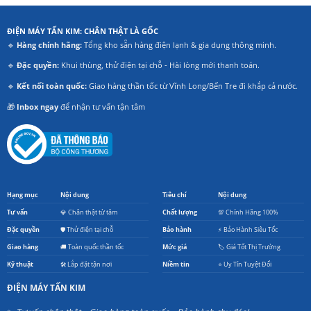
ĐIỆN MÁY TẤN KIM: CHÂN THẬT LÀ GỐC
🔹
Hàng chính hãng:
Tổng kho sẵn hàng điện lạnh & gia dụng thông minh.
🔹
Đặc quyền:
Khui thùng, thử điện tại chỗ - Hài lòng mới thanh toán.
🔹
Kết nối toàn quốc:
Giao hàng thần tốc từ Vĩnh Long/Bến Tre đi khắp cả nước.
🎁
Inbox ngay
để nhận tư vấn tận tâm
Hạng mục
Nội dung
Tiêu chí
Nội dung
Tư vấn
💎 Chân thật từ tâm
Chất lượng
💯 Chính Hãng 100%
Đặc quyền
🛡️ Thử điện tại chỗ
Bảo hành
⚡ Bảo Hành Siêu Tốc
Giao hàng
🚚 Toàn quốc thần tốc
Mức giá
🏷️ Giá Tốt Thị Trường
Kỹ thuật
🛠️ Lắp đặt tận nơi
Niềm tin
⭐ Uy Tín Tuyệt Đối
ĐIỆN MÁY TẤN KIM