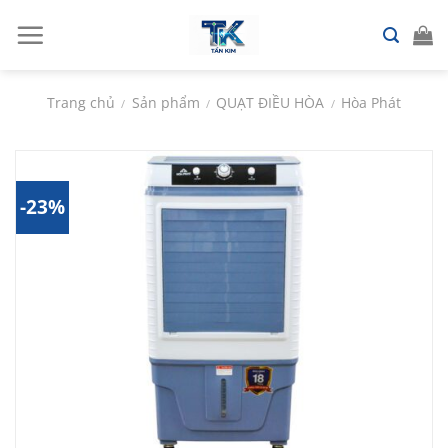
Chuyển
đến
nội
dung
Trang chủ
Sản phẩm
QUẠT ĐIỀU HÒA
Hòa Phát
/
/
/
-23%