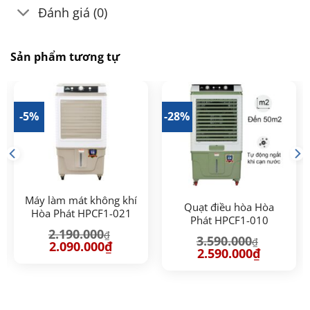
Đánh giá (0)
Sản phẩm tương tự
-5%
-28%
Máy làm mát không khí
Quạt điều hòa Hòa
Hòa Phát HPCF1-021
Phát HPCF1-010
(25 – 30 m2)
2.190.000
₫
3.590.000
₫
Giá
Giá
2.090.000
₫
Giá
Giá
2.590.000
₫
gốc
hiện
gốc
hiện
là:
tại
là:
tại
2.190.000₫.
là:
3.590.000₫.
là:
00₫.
2.090.000₫.
2.590.000₫