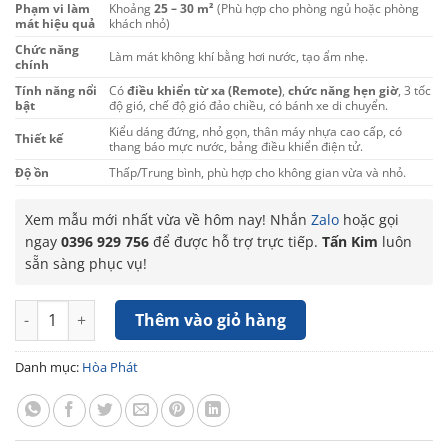
Phạm vi làm
Khoảng
25 – 30 m²
(Phù hợp cho phòng ngủ hoặc phòng
mát hiệu quả
khách nhỏ)
Chức năng
Làm mát không khí bằng hơi nước, tạo ẩm nhẹ.
chính
Tính năng nổi
Có
điều khiển từ xa (Remote)
,
chức năng hẹn giờ
, 3 tốc
bật
độ gió, chế độ gió đảo chiều, có bánh xe di chuyển.
Kiểu dáng đứng, nhỏ gọn, thân máy nhựa cao cấp, có
Thiết kế
thang báo mực nước, bảng điều khiển điện tử.
Độ ồn
Thấp/Trung bình, phù hợp cho không gian vừa và nhỏ.
Xem mẫu mới nhất vừa về hôm nay! Nhắn
Zalo
hoặc gọi
ngay
0396 929 756
để được hỗ trợ trực tiếp.
Tấn Kim
luôn
sẵn sàng phục vụ!
Máy làm mát không khí Hòa Phát HPCF1-022 (25m2 - 30m2) s
Thêm vào giỏ hàng
Danh mục:
Hòa Phát