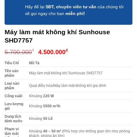
Hãy để lại
SĐT, chuyên viên tư vấn
của chúng tôi
sẽ gọi ngay cho bạn
miễn phí!
Máy làm mát không khí Sunhouse
SHD7757
Giá
Giá
₫
₫
5.700.000
4.500.000
gốc
hiện
Tiêu Chí
Mô Tả
là:
tại
Tên sản
5.700.000₫.
là:
Máy làm mát không khí Sunhouse SHD7757
phẩm
4.500.000₫.
Loại sản
Quạt điều hòa/Máy làm mát không khí gia đình
phẩm
Công suất
Khoảng
220 W
Lưu lượng
Khoảng
5500 m³/h
gió
Dung tích
Khoảng
50 Lít
bình nước
Phạm vi
Khoảng
40 – 50 m²
(Phù hợp cho không gian lớn như phòng
làm mát
khách, phòng ăn lớn)