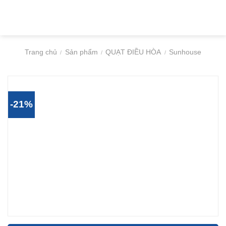
Chuyển
đến
nội
dung
Trang chủ
Sản phẩm
QUẠT ĐIỀU HÒA
Sunhouse
/
/
/
-21%