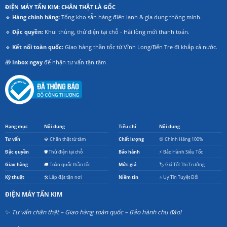
ĐIỆN MÁY TẤN KIM: CHÂN THẬT LÀ GỐC
🔹
Hàng chính hãng:
Tổng kho sẵn hàng điện lạnh & gia dụng thông minh.
🔹
Đặc quyền:
Khui thùng, thử điện tại chỗ - Hài lòng mới thanh toán.
🔹
Kết nối toàn quốc:
Giao hàng thần tốc từ Vĩnh Long/Bến Tre đi khắp cả nước.
🎁
Inbox ngay
để nhận tư vấn tận tâm
Hạng mục
Nội dung
Tiêu chí
Nội dung
Tư vấn
💎 Chân thật từ tâm
Chất lượng
💯 Chính Hãng 100%
Đặc quyền
🛡️ Thử điện tại chỗ
Bảo hành
⚡ Bảo Hành Siêu Tốc
Giao hàng
🚚 Toàn quốc thần tốc
Mức giá
🏷️ Giá Tốt Thị Trường
Kỹ thuật
🛠️ Lắp đặt tận nơi
Niềm tin
⭐ Uy Tín Tuyệt Đối
ĐIỆN MÁY TẤN KIM
✨
Tư vấn chân thật – Giao hàng toàn quốc – Bảo hành chu đáo!