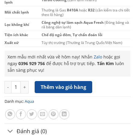
lạnh
Thường là Gas
R410A
hoặc
R32
(cần kiểm tra chi tiết
Môi chất lạnh
theo lô hàng)
Công nghệ tự làm sạch Aqua Fresh
(Đóng băng và
Lọc không khí
rã băng dàn lạnh)
Tiện ích khác
Chế độ ngủ đêm
,
Tự chẩn đoán lỗi
Xuất xứ
Tùy thị trường (Thường là Trung Quốc/Việt Nam)
Xem mẫu mới nhất vừa về hôm nay! Nhắn
Zalo
hoặc gọi
ngay
0396 929 756
để được hỗ trợ trực tiếp.
Tấn Kim
luôn
sẵn sàng phục vụ!
Máy lạnh Aqua 2HP AQA-R18PC số lượng
Thêm vào giỏ hàng
Danh mục:
Aqua
Đánh giá (0)