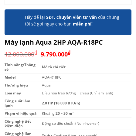
Hãy để lại
SĐT, chuyên viên tư vấn
của chúng
tôi sẽ gọi ngay cho bạn
miễn phí!
Máy lạnh Aqua 2HP AQA-R18PC
Giá
Giá
₫
₫
12.000.000
9.790.000
gốc
hiện
Tính năng/Thông
là:
tại
Mô tả chi tiết
số
12.000.000₫.
là:
Model
AQA-R18PC
9.790.000₫.
Thương hiệu
Aqua
Loại máy
Điều hòa treo tường 1 chiều (Chỉ làm lạnh)
Công suất làm
2.0 HP (18.000 BTU/h)
lạnh
Phạm vi hiệu quả
Khoảng
20 – 30 m²
Công nghệ tiết
Động cơ tiêu chuẩn (Non-Inverter)
kiệm điện
Công nghệ làm
Turbo Cooling
(Làm lạnh nhanh)