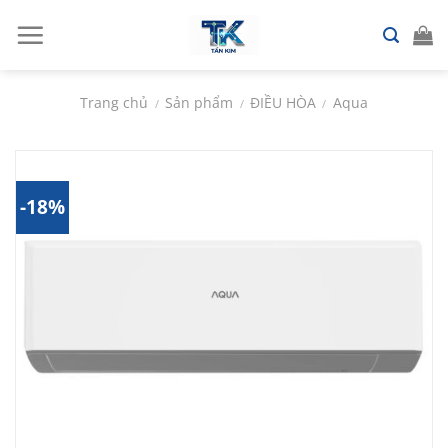
Chuyển
đến
nội
dung
Trang chủ
Sản phẩm
ĐIỀU HÒA
Aqua
/
/
/
-18%