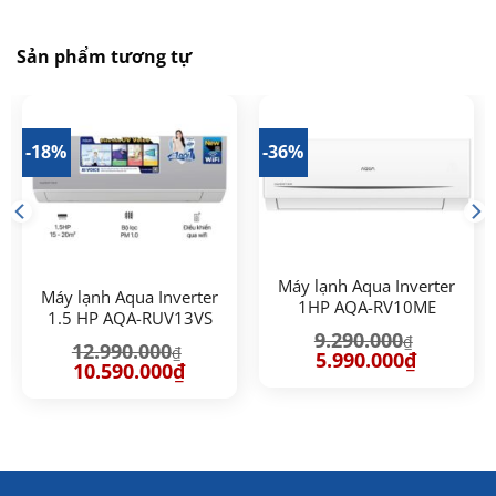
Sản phẩm tương tự
-18%
-36%
Máy lạnh Aqua Inverter
Máy lạnh Aqua Inverter
1HP AQA-RV10ME
1.5 HP AQA-RUV13VS
9.290.000
₫
12.990.000
₫
Giá
Giá
5.990.000
₫
Giá
Giá
10.590.000
₫
gốc
hiện
gốc
hiện
là:
tại
là:
tại
00₫.
9.290.000₫.
là:
12.990.000₫.
là:
5.990.000₫
10.590.000₫.