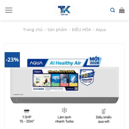
Chuyển
đến
nội
dung
Trang chủ
Sản phẩm
ĐIỀU HÒA
Aqua
/
/
/
-23%