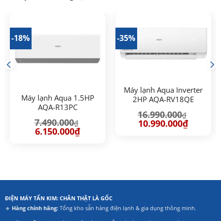
-18%
-35%
Máy lạnh Aqua Inverter
Máy lạnh Aqua 1.5HP
2HP AQA-RV18QE
AQA-R13PC
16.990.000
₫
7.490.000
Giá
Giá
10.990.000
₫
₫
gốc
hiện
Giá
Giá
6.150.000
₫
là:
tại
gốc
hiện
16.990.000₫.
là:
là:
tại
10.990.00
7.490.000₫.
là:
00₫.
6.150.000₫.
ĐIỆN MÁY TẤN KIM: CHÂN THẬT LÀ GỐC
🔹
Hàng chính hãng:
Tổng kho sẵn hàng điện lạnh & gia dụng thông minh.