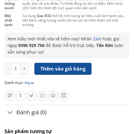
thông
buốt, bảo vệ sức khỏe; Tự khởi động lại khi có điện; Màn hình
minh
LED hiển thị nhiệt độ trực quan trên dàn lạnh
Môi
Sử dụng
Gas R32
thế hệ mới mang lại hiệu suất làm lạnh sâu,
chất
tiết kiệm năng lượng vượt trội và cực kỳ thân thiện với môi
lạnh
trường
Xem mẫu mới nhất vừa về hôm nay! Nhắn
Zalo
hoặc gọi
ngay
0396 929 756
để được hỗ trợ trực tiếp.
Tấn Kim
luôn
sẵn sàng phục vụ!
Máy lạnh AQUA Inverter 1.5 HP AQA-RV13QA5 số lượng
Thêm vào giỏ hàng
Danh mục:
Aqua
Đánh giá (0)
Sản phẩm tương tự