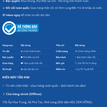
🔹
Đặc quyền:
Khui thùng, thử điện tại chỗ - Hài lòng mới thanh toán.
🔹
Kết nối toàn quốc:
Giao hàng thần tốc từ Vĩnh Long/Bến Tre đi khắp cả nước.
🎁
Inbox ngay
để nhận tư vấn tận tâm
Hạng mục
Nội dung
Tiêu chí
Nội dung
Tư vấn
💎 Chân thật từ tâm
Chất lượng
💯 Chính Hãng 100%
Đặc quyền
🛡️ Thử điện tại chỗ
Bảo hành
⚡ Bảo Hành Siêu Tốc
Giao hàng
🚚 Toàn quốc thần tốc
Mức giá
🏷️ Giá Tốt Thị Trường
Kỹ thuật
🛠️ Lắp đặt tận nơi
Niềm tin
⭐ Uy Tín Tuyệt Đối
ĐIỆN MÁY TẤN KIM
✨
Tư vấn chân thật – Giao hàng toàn quốc – Bảo hành chu đáo!
🚩
Cửa hàng chính (Offline):
756 Ấp Hòa Trung, Xã Phú Túc, Vĩnh Long (Đối diện KDL SEN HỒNG).