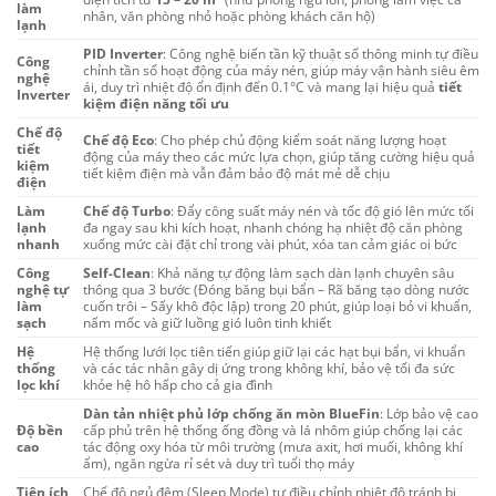
làm
nhân, văn phòng nhỏ hoặc phòng khách căn hộ)
lạnh
PID Inverter
: Công nghệ biến tần kỹ thuật số thông minh tự điều
Công
chỉnh tần số hoạt động của máy nén, giúp máy vận hành siêu êm
nghệ
ái, duy trì nhiệt độ ổn định đến 0.1°C và mang lại hiệu quả
tiết
Inverter
kiệm điện năng tối ưu
Chế độ
Chế độ Eco
: Cho phép chủ động kiểm soát năng lượng hoạt
tiết
động của máy theo các mức lựa chọn, giúp tăng cường hiệu quả
kiệm
tiết kiệm điện mà vẫn đảm bảo độ mát mẻ dễ chịu
điện
Làm
Chế độ Turbo
: Đẩy công suất máy nén và tốc độ gió lên mức tối
lạnh
đa ngay sau khi kích hoạt, nhanh chóng hạ nhiệt độ căn phòng
nhanh
xuống mức cài đặt chỉ trong vài phút, xóa tan cảm giác oi bức
Công
Self-Clean
: Khả năng tự động làm sạch dàn lạnh chuyên sâu
nghệ tự
thông qua 3 bước (Đóng băng bụi bẩn – Rã băng tạo dòng nước
làm
cuốn trôi – Sấy khô độc lập) trong 20 phút, giúp loại bỏ vi khuẩn,
sạch
nấm mốc và giữ luồng gió luôn tinh khiết
Hệ
Hệ thống lưới lọc tiên tiến giúp giữ lại các hạt bụi bẩn, vi khuẩn
thống
và các tác nhân gây dị ứng trong không khí, bảo vệ tối đa sức
lọc khí
khỏe hệ hô hấp cho cả gia đình
Dàn tản nhiệt phủ lớp chống ăn mòn BlueFin
: Lớp bảo vệ cao
Độ bền
cấp phủ trên hệ thống ống đồng và lá nhôm giúp chống lại các
cao
tác động oxy hóa từ môi trường (mưa axit, hơi muối, không khí
ẩm), ngăn ngừa rỉ sét và duy trì tuổi thọ máy
Tiện ích
Chế độ ngủ đêm (Sleep Mode) tự điều chỉnh nhiệt độ tránh bị