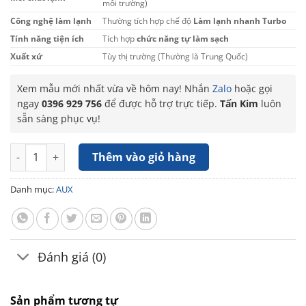
môi trường)
Công nghệ làm lạnh
Thường tích hợp chế độ
Làm lạnh nhanh Turbo
Tính năng tiện ích
Tích hợp
chức năng tự làm sạch
Xuất xứ
Tùy thị trường (Thường là Trung Quốc)
Xem mẫu mới nhất vừa về hôm nay! Nhắn
Zalo
hoặc gọi
ngay
0396 929 756
để được hỗ trợ trực tiếp.
Tấn Kim
luôn
sẵn sàng phục vụ!
Máy lạnh Aux Inverter 2HP AW18CAA4DI-5VN số lượng
Thêm vào giỏ hàng
Danh mục:
AUX
Đánh giá (0)
Sản phẩm tương tự