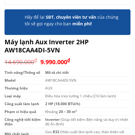
Hãy để lại
SĐT, chuyên viên tư vấn
của chúng
tôi sẽ gọi ngay cho bạn
miễn phí!
Máy lạnh Aux Inverter 2HP
AW18CAA4DI-5VN
Giá
Giá
₫
₫
14.690.000
9.990.000
gốc
hiện
Tính năng/Thông số
Mô tả chi tiết
là:
tại
Model
14.690.000₫.
AW18CAA4DI-5VN
là:
9.990.000₫.
Thương hiệu
AUX
Loại máy
Điều hòa treo tường 1 chiều (Chỉ làm lạnh)
Công suất làm lạnh
2 HP (18.000 BTU/h)
Phạm vi hiệu quả
Khoảng
20 – 30 m²
Công nghệ tiết kiệm
Inverter
(Giúp tiết kiệm điện năng và duy trì nhiệt
điện
độ ổn định)
Gas
R32
(Hiệu suất làm lạnh cao, thân thiện với
Môi chất lạnh