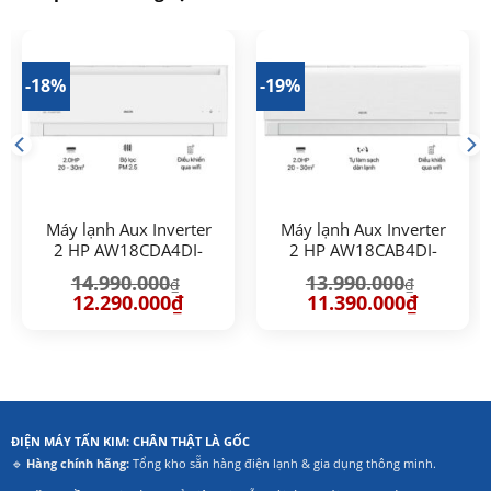
-18%
-19%
Máy lạnh Aux Inverter
Máy lạnh Aux Inverter
2 HP AW18CDA4DI-
2 HP AW18CAB4DI-
5VN
5VN
14.990.000
13.990.000
₫
₫
Giá
Giá
Giá
Giá
12.290.000
₫
11.390.000
₫
gốc
hiện
gốc
hiện
là:
tại
là:
tại
14.990.000₫.
là:
13.990.000₫.
là:
00₫.
12.290.000₫.
11.390.00
ĐIỆN MÁY TẤN KIM: CHÂN THẬT LÀ GỐC
🔹
Hàng chính hãng:
Tổng kho sẵn hàng điện lạnh & gia dụng thông minh.