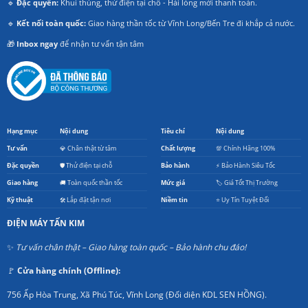
🔹
Đặc quyền:
Khui thùng, thử điện tại chỗ - Hài lòng mới thanh toán.
🔹
Kết nối toàn quốc:
Giao hàng thần tốc từ Vĩnh Long/Bến Tre đi khắp cả nước.
🎁
Inbox ngay
để nhận tư vấn tận tâm
Hạng mục
Nội dung
Tiêu chí
Nội dung
Tư vấn
💎 Chân thật từ tâm
Chất lượng
💯 Chính Hãng 100%
Đặc quyền
🛡️ Thử điện tại chỗ
Bảo hành
⚡ Bảo Hành Siêu Tốc
Giao hàng
🚚 Toàn quốc thần tốc
Mức giá
🏷️ Giá Tốt Thị Trường
Kỹ thuật
🛠️ Lắp đặt tận nơi
Niềm tin
⭐ Uy Tín Tuyệt Đối
ĐIỆN MÁY TẤN KIM
✨
Tư vấn chân thật – Giao hàng toàn quốc – Bảo hành chu đáo!
🚩
Cửa hàng chính (Offline):
756 Ấp Hòa Trung, Xã Phú Túc, Vĩnh Long (Đối diện KDL SEN HỒNG).