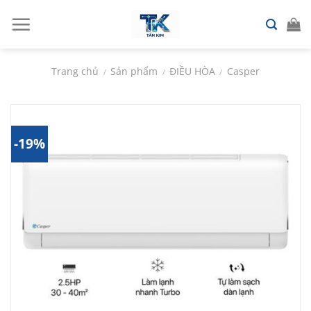
Chuyển
đến
nội
dung
Trang chủ
Sản phẩm
ĐIỀU HÒA
Casper
/
/
/
-19%