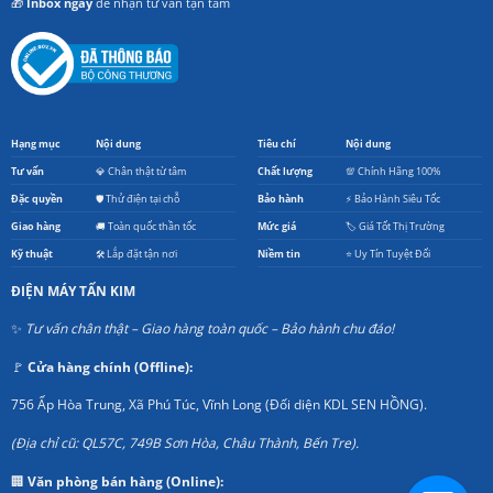
🎁
Inbox ngay
để nhận tư vấn tận tâm
Hạng mục
Nội dung
Tiêu chí
Nội dung
Tư vấn
💎 Chân thật từ tâm
Chất lượng
💯 Chính Hãng 100%
Đặc quyền
🛡️ Thử điện tại chỗ
Bảo hành
⚡ Bảo Hành Siêu Tốc
Giao hàng
🚚 Toàn quốc thần tốc
Mức giá
🏷️ Giá Tốt Thị Trường
Kỹ thuật
🛠️ Lắp đặt tận nơi
Niềm tin
⭐ Uy Tín Tuyệt Đối
ĐIỆN MÁY TẤN KIM
✨
Tư vấn chân thật – Giao hàng toàn quốc – Bảo hành chu đáo!
🚩
Cửa hàng chính (Offline):
756 Ấp Hòa Trung, Xã Phú Túc, Vĩnh Long (Đối diện KDL SEN HỒNG).
(Địa chỉ cũ: QL57C, 749B Sơn Hòa, Châu Thành, Bến Tre).
🏢
Văn phòng bán hàng (Online):