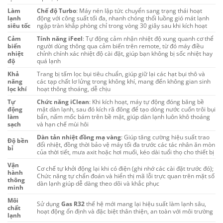
Làm
Chế độ Turbo
: Máy nén lập tức chuyển sang trạng thái hoạt
lạnh
động với công suất tối đa, nhanh chóng thổi luồng gió mát lạnh
siêu tốc
ngập tràn khắp phòng chỉ trong vòng 30 giây sau khi kích hoạt
Cảm
Tính năng iFeel
: Tự động cảm nhận nhiệt độ xung quanh cơ thể
biến
người dùng thông qua cảm biến trên remote, từ đó máy điều
nhiệt
chỉnh chính xác nhiệt độ cài đặt, giúp bạn không bị sốc nhiệt hay
độ
quá lạnh
Khả
Trang bị tấm lọc bụi tiêu chuẩn, giúp giữ lại các hạt bụi thô và
năng
các tạp chất lơ lửng trong không khí, mang đến không gian sinh
lọc khí
hoạt thông thoáng, dễ chịu
Tự
Chức năng iClean
: Khi kích hoạt, máy tự động đóng băng bề
động
mặt dàn lạnh, sau đó kích rã đông để tạo dòng nước cuốn trôi bụi
làm
bẩn, nấm mốc bám trên bề mặt, giúp dàn lạnh luôn khô thoáng
sạch
và hạn chế mùi hôi
Dàn tản nhiệt đồng mạ vàng
: Giúp tăng cường hiệu suất trao
Độ bền
đổi nhiệt, đồng thời bảo vệ máy tối đa trước các tác nhân ăn mòn
bỉ
của thời tiết, mưa axit hoặc hơi muối, kéo dài tuổi thọ cho thiết bị
Vận
Cơ chế tự khởi động lại khi có điện (ghi nhớ các cài đặt trước đó);
hành
Chức năng tự chẩn đoán và hiển thị mã lỗi trực quan trên mặt số
thông
dàn lạnh giúp dễ dàng theo dõi và khắc phục
minh
Môi
Sử dụng
Gas R32
thế hệ mới mang lại hiệu suất làm lạnh sâu,
chất
hoạt động ổn định và đặc biệt thân thiện, an toàn với môi trường
lạnh