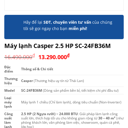
Hãy để lại
SĐT, chuyên viên tư vấn
của chúng
tôi sẽ gọi ngay cho bạn
miễn phí!
Máy lạnh Casper 2.5 HP SC-24FB36M
Giá
Giá
₫
₫
16.490.000
13.290.000
gốc
hiện
Đặc
là:
tại
Thông số & Chi tiết
điểm
16.490.000₫.
là:
Thương
Casper
(Thương hiệu uy tín từ Thái Lan)
13.290.000₫.
hiệu
Model
SC-24FB36M
(Dòng sản phẩm bền bỉ, tiết kiệm chi phí đầu tư)
Loại
máy
Máy lạnh 1 chiều (Chỉ làm lạnh), dòng tiêu chuẩn (Non-Inverter)
lạnh
Công
2.5 HP (2 Ngựa rưỡi) ~ 24.000 BTU
: Giải pháp làm lạnh công
suất
suất lớn, thích hợp tối ưu cho không gian rộng từ
30 – 40 m²
(như
làm
phòng khách lớn, văn phòng làm việc, showroom, quán cà phê,
lạnh
lớp học)