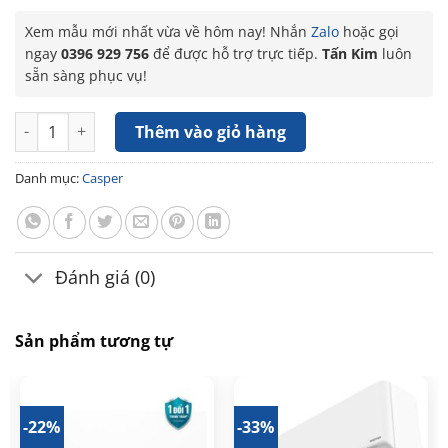
Xem mẫu mới nhất vừa về hôm nay! Nhắn
Zalo
hoặc gọi
ngay
0396 929 756
để được hỗ trợ trực tiếp.
Tấn Kim
luôn
sẵn sàng phục vụ!
Máy lạnh Casper 2.5 HP SC-24FB36M số lượng
Thêm vào giỏ hàng
Danh mục:
Casper
Đánh giá (0)
Sản phẩm tương tự
-22%
-33%