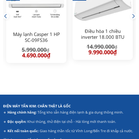
Điều hòa 1 chiều
Máy lạnh Casper 1 HP
inverter 18.000 BTU
SC-09FS36
Casper HC-18IA32
14.990.000
₫
5.990.000
₫
Giá
Giá
9.990.000
₫
Giá
Giá
4.690.000
₫
gốc
hiện
gốc
hiện
là:
tại
là:
tại
14.990.000₫.
là:
5.990.000₫.
là:
.000₫.
9.990.000₫
4.690.000₫.
ĐIỆN MÁY TẤN KIM: CHÂN THẬT LÀ GỐC
🔹
Hàng chính hãng:
Tổng kho sẵn hàng điện lạnh & gia dụng thông minh.
🔹
Đặc quyền:
Khui thùng, thử điện tại chỗ - Hài lòng mới thanh toán.
🔹
Kết nối toàn quốc:
Giao hàng thần tốc từ Vĩnh Long/Bến Tre đi khắp cả nước.