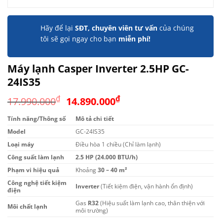
Hãy để lại
SĐT, chuyên viên tư vấn
của chúng
tôi sẽ gọi ngay cho bạn
miễn phí!
Máy lạnh Casper Inverter 2.5HP GC-
24IS35
Giá
Giá
₫
₫
17.990.000
14.890.000
gốc
hiện
Tính năng/Thông số
Mô tả chi tiết
là:
tại
Model
17.990.000₫.
GC-24IS35
là:
14.890.000₫.
Loại máy
Điều hòa 1 chiều (Chỉ làm lạnh)
Công suất làm lạnh
2.5 HP (24.000 BTU/h)
Phạm vi hiệu quả
Khoảng
30 – 40 m²
Công nghệ tiết kiệm
Inverter
(Tiết kiệm điện, vận hành ổn định)
điện
Gas
R32
(Hiệu suất làm lạnh cao, thân thiện với
Môi chất lạnh
môi trường)