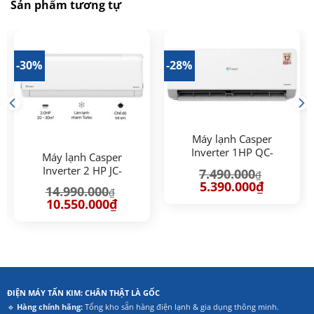
Sản phẩm tương tự
-30%
-28%
Máy lạnh Casper
Inverter 1HP QC-
Máy lạnh Casper
09IU36A
Inverter 2 HP JC-
7.490.000
₫
18IU36
Giá
Giá
5.390.000
₫
14.990.000
₫
gốc
hiện
Giá
Giá
là:
tại
10.550.000
₫
gốc
hiện
7.490.000₫.
là:
là:
tại
5.390.000₫
14.990.000₫.
là:
00₫.
10.550.000₫.
ĐIỆN MÁY TẤN KIM: CHÂN THẬT LÀ GỐC
🔹
Hàng chính hãng:
Tổng kho sẵn hàng điện lạnh & gia dụng thông minh.