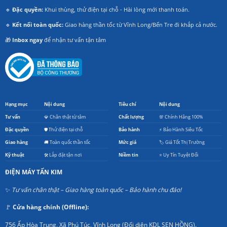
🔹
Đặc quyền:
Khui thùng, thử điện tại chỗ - Hài lòng mới thanh toán.
🔹
Kết nối toàn quốc:
Giao hàng thần tốc từ Vĩnh Long/Bến Tre đi khắp cả nước.
🎁
Inbox ngay
để nhận tư vấn tận tâm
Hạng mục
Nội dung
Tiêu chí
Nội dung
Tư vấn
💎 Chân thật từ tâm
Chất lượng
💯 Chính Hãng 100%
Đặc quyền
🛡️ Thử điện tại chỗ
Bảo hành
⚡ Bảo Hành Siêu Tốc
Giao hàng
🚚 Toàn quốc thần tốc
Mức giá
🏷️ Giá Tốt Thị Trường
Kỹ thuật
🛠️ Lắp đặt tận nơi
Niềm tin
⭐ Uy Tín Tuyệt Đối
ĐIỆN MÁY TẤN KIM
✨
Tư vấn chân thật – Giao hàng toàn quốc – Bảo hành chu đáo!
🚩
Cửa hàng chính (Offline):
756 Ấp Hòa Trung, Xã Phú Túc, Vĩnh Long (Đối diện KDL SEN HỒNG).