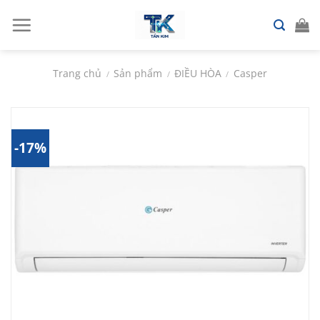
Chuyển
đến
nội
dung
Trang chủ
Sản phẩm
ĐIỀU HÒA
Casper
/
/
/
-17%