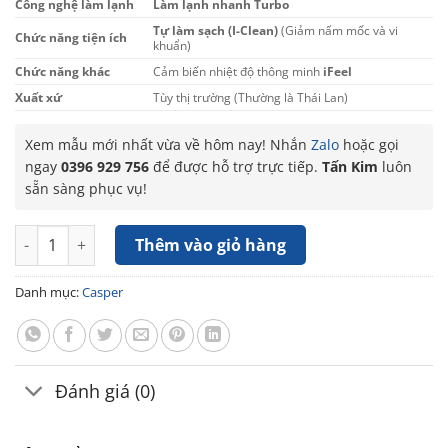
Công nghệ làm lạnh
Làm lạnh nhanh Turbo
Tự làm sạch (I-Clean)
(Giảm nấm mốc và vi
Chức năng tiện ích
khuẩn)
Chức năng khác
Cảm biến nhiệt độ thông minh
iFeel
Xuất xứ
Tùy thị trường (Thường là Thái Lan)
Xem mẫu mới nhất vừa về hôm nay! Nhắn
Zalo
hoặc gọi
ngay
0396 929 756
để được hỗ trợ trực tiếp.
Tấn Kim
luôn
sẵn sàng phục vụ!
Máy lạnh Casper Inverter 2.5HP GC-24IS35 số lượng
Thêm vào giỏ hàng
Danh mục:
Casper
Đánh giá (0)