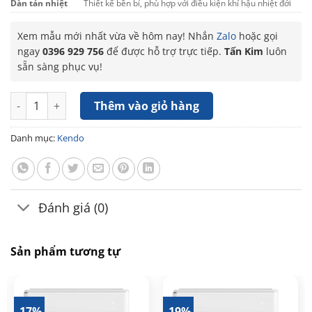
Dàn tản nhiệt
Thiết kế bền bỉ, phù hợp với điều kiện khí hậu nhiệt đới
Xem mẫu mới nhất vừa về hôm nay! Nhắn
Zalo
hoặc gọi
ngay
0396 929 756
để được hỗ trợ trực tiếp.
Tấn Kim
luôn
sẵn sàng phục vụ!
Máy lạnh Kendo Inverter 2 HP KDWER-C018FF/KDOER-C018FFW
Thêm vào giỏ hàng
Danh mục:
Kendo
Đánh giá (0)
Sản phẩm tương tự
-17%
-19%