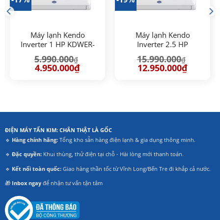
Máy lạnh Kendo
Máy lạnh Kendo
Inverter 1 HP KDWER-
Inverter 2.5 HP
C010FF/KDOER-
KDWER-
5.990.000
15.990.000
₫
₫
C010FFW
C024FF/KDOER-
Giá
Giá
Giá
Giá
4.950.000
₫
12.950.000
₫
C024FFW
gốc
hiện
gốc
hiện
là:
tại
là:
tại
5.990.000₫.
là:
15.990.000₫.
là:
00₫.
4.950.000₫.
12.950.00
ĐIỆN MÁY TẤN KIM: CHÂN THẬT LÀ GỐC
🔹
Hàng chính hãng:
Tổng kho sẵn hàng điện lạnh & gia dụng thông minh.
🔹
Đặc quyền:
Khui thùng, thử điện tại chỗ - Hài lòng mới thanh toán.
🔹
Kết nối toàn quốc:
Giao hàng thần tốc từ Vĩnh Long/Bến Tre đi khắp cả nước.
🎁
Inbox ngay
để nhận tư vấn tận tâm