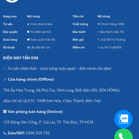
Hạng mục
Nội dung
Tiêu chí
Nội dung
Tư vấn
💎 Chân thật từ tâm
Chất lượng
💯 Chính Hãng 100%
Đặc quyền
🛡️ Thử điện tại chỗ
Bảo hành
⚡ Bảo Hành Siêu Tốc
Giao hàng
🚚 Toàn quốc thần tốc
Mức giá
🏷️ Giá Tốt Thị Trường
Kỹ thuật
🛠️ Lắp đặt tận nơi
Niềm tin
⭐ Uy Tín Tuyệt Đối
ĐIỆN MÁY TẤN KIM
✨
Tư vấn chân thật – Giao hàng toàn quốc – Bảo hành chu đáo!
🚩
Cửa hàng chính (Offline):
756 Ấp Hòa Trung, Xã Phú Túc, Vĩnh Long (Đối diện KDL SEN HỒNG).
(Địa chỉ cũ: QL57C, 749B Sơn Hòa, Châu Thành, Bến Tre).
🏢
Văn phòng bán hàng (Online):
125 Đồng Văn Cống, P. Cát Lái, TP. Thủ Đức, TP.HCM.
📞
Zalo/SĐT:
0396 929 756