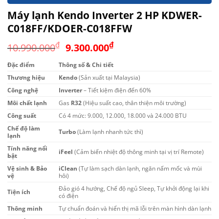
Máy lạnh Kendo Inverter 2 HP KDWER-
C018FF/KDOER-C018FFW
Giá
Giá
₫
₫
10.990.000
9.300.000
gốc
hiện
Đặc điểm
Thông số & Chi tiết
là:
tại
Thương hiệu
Kendo
10.990.000₫.
(Sản xuất tại Malaysia)
là:
9.300.000₫.
Công nghệ
Inverter
– Tiết kiệm điện đến 60%
Môi chất lạnh
Gas
R32
(Hiệu suất cao, thân thiện môi trường)
Công suất
Có 4 mức: 9.000, 12.000, 18.000 và 24.000 BTU
Chế độ làm
Turbo
(Làm lạnh nhanh tức thì)
lạnh
Tính năng nổi
iFeel
(Cảm biến nhiệt độ thông minh tại vị trí Remote)
bật
Vệ sinh & Bảo
iClean
(Tự làm sạch dàn lạnh, ngăn nấm mốc và mùi
vệ
hôi)
Đảo gió 4 hướng, Chế độ ngủ Sleep, Tự khởi động lại khi
Tiện ích
có điện
Thông minh
Tự chuẩn đoán và hiển thị mã lỗi trên màn hình dàn lạnh