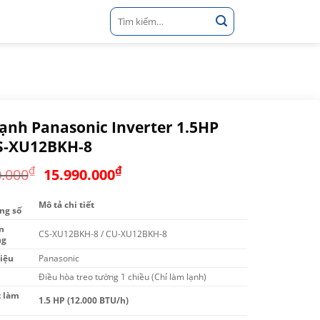
Tìm
kiếm:
ạnh Panasonic Inverter 1.5HP
S-XU12BKH-8
Giá
Giá
₫
₫
0.000
15.990.000
gốc
hiện
là:
tại
Mô tả chi tiết
ng số
21.260.000₫.
là:
n
CS-XU12BKH-8 / CU-XU12BKH-8
15.990.000₫.
ng
iệu
Panasonic
Điều hòa treo tường 1 chiều (Chỉ làm lạnh)
t làm
1.5 HP (12.000 BTU/h)