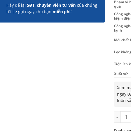
Phạm vi 
Hãy để lại
SĐT, chuyên viên tư vấn
của chúng
quả
tôi sẽ gọi ngay cho bạn
miễn phí!
Công nghệ
kiệm điệ
Công ngh
lạnh
Môi chất 
Lọc không
Tiện ích 
Xuất xứ
Xem mẫ
ngay
0
luôn s
Máy lạn
Danh mụ