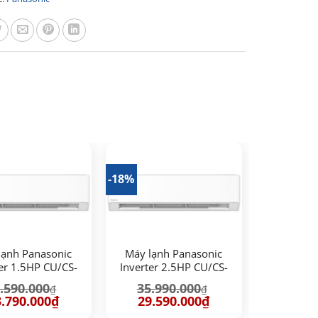
-18%
lạnh Panasonic
Máy lạnh Panasonic
ter 1.5HP CU/CS-
Inverter 2.5HP CU/CS-
U12BKH-8
U24BKH-8
.590.000
35.990.000
₫
₫
á
Giá
Giá
Giá
.790.000
₫
29.590.000
₫
c
hiện
gốc
hiện