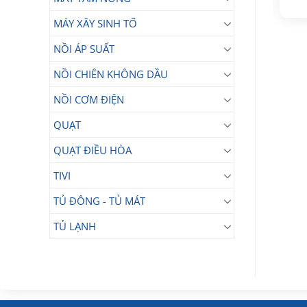
28.390.000
₫
gốc
hiện
gốc
hiện
là:
tại
là:
tại
12.750.000₫.
là:
MÁY XÂY SINH TỐ
32.990.000₫.
là:
10.000.000₫.
.
28.390.000₫.
NỒI ÁP SUẤT
NỒI CHIÊN KHÔNG DẦU
NỒI CƠM ĐIỆN
QUẠT
QUẠT ĐIỀU HÒA
TIVI
TỦ ĐÔNG - TỦ MÁT
TỦ LẠNH