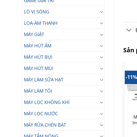
GAME GIẢI TRÍ
LÒ VI SÓNG
LOA-ÂM THANH
MÁY GIẶT
MÁY HÚT ẨM
Sản
MÁY HÚT BỤI
MÁY HÚT MÙI
14%
-22%
-11
MÁY LÀM SỮA HẠT
MÁY LÀM TỎI
MÁY LỌC KHÔNG KHÍ
MÁY LỌC NƯỚC
Điều hòa 1 chiều
Máy lạnh Panasonic
M
Panasonic 12.000BTU
Inverter 2.5 HP CU/CS-
In
MÁY RỬA CHÉN BÁT
CU/CS-N12AKH-8
12.750.000
U24ZKH-8
₫
32.990.000
₫
Giá
Giá
10.000.000
₫
MÁY TẮM NÓNG
Giá
Giá