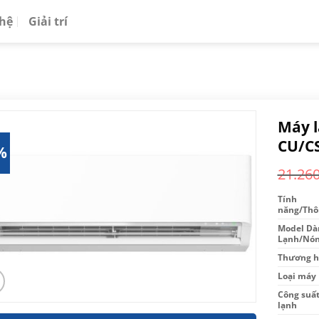
 hệ
Giải trí
Máy l
CU/C
%
21.26
Tính
năng/Thô
Model Dà
Lạnh/Nó
Thương h
Loại máy
Công suấ
lạnh