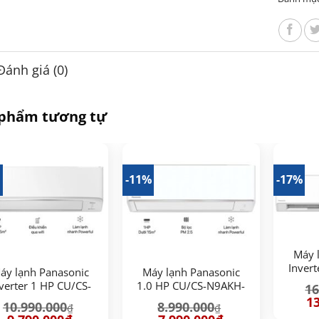
Đánh giá (0)
 phẩm tương tự
%
-11%
-17%
Máy 
Inver
áy lạnh Panasonic
Máy lạnh Panasonic
verter 1 HP CU/CS-
1.0 HP CU/CS-N9AKH-
16
RU9CKH-8D
8
Gi
13
10.990.000
8.990.000
₫
₫
gố
Giá
Giá
Giá
Giá