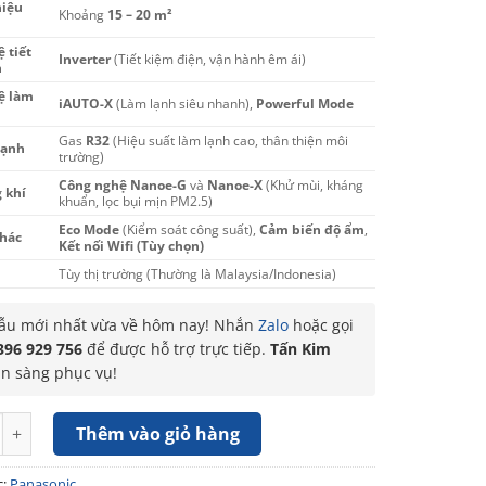
hiệu
Khoảng
15 – 20 m²
 tiết
Inverter
(Tiết kiệm điện, vận hành êm ái)
n
ệ làm
iAUTO-X
(Làm lạnh siêu nhanh),
Powerful Mode
Gas
R32
(Hiệu suất làm lạnh cao, thân thiện môi
lạnh
trường)
Công nghệ Nanoe-G
và
Nanoe-X
(Khử mùi, kháng
 khí
khuẩn, lọc bụi mịn PM2.5)
Eco Mode
(Kiểm soát công suất),
Cảm biến độ ẩm
,
khác
Kết nối Wifi (Tùy chọn)
Tùy thị trường (Thường là Malaysia/Indonesia)
u mới nhất vừa về hôm nay! Nhắn
Zalo
hoặc gọi
396 929 756
để được hỗ trợ trực tiếp.
Tấn Kim
ẵn sàng phục vụ!
h Panasonic Inverter 1.5HP CU/CS-XU12BKH-8 số lượng
Thêm vào giỏ hàng
c:
Panasonic