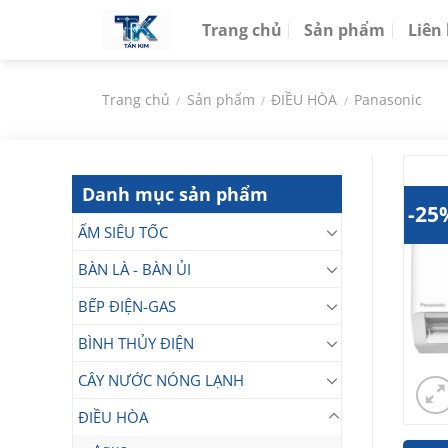
Chuyển
Trang chủ
Sản phẩm
Liên
đến
nội
dung
Trang chủ
Sản phẩm
ĐIỀU HÒA
Panasonic
/
/
/
Danh mục sản phẩm
-25
ẤM SIÊU TỐC
BÀN LÀ - BÀN ỦI
BẾP ĐIỆN-GAS
BÌNH THỦY ĐIỆN
CÂY NƯỚC NÓNG LẠNH
ĐIỀU HÒA