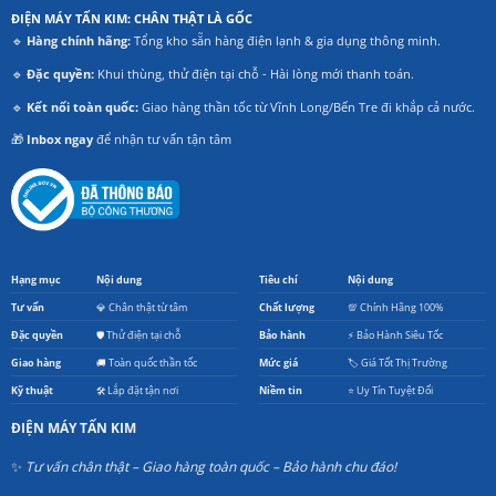
ĐIỆN MÁY TẤN KIM: CHÂN THẬT LÀ GỐC
🔹
Hàng chính hãng:
Tổng kho sẵn hàng điện lạnh & gia dụng thông minh.
🔹
Đặc quyền:
Khui thùng, thử điện tại chỗ - Hài lòng mới thanh toán.
🔹
Kết nối toàn quốc:
Giao hàng thần tốc từ Vĩnh Long/Bến Tre đi khắp cả nước.
🎁
Inbox ngay
để nhận tư vấn tận tâm
Hạng mục
Nội dung
Tiêu chí
Nội dung
Tư vấn
💎 Chân thật từ tâm
Chất lượng
💯 Chính Hãng 100%
Đặc quyền
🛡️ Thử điện tại chỗ
Bảo hành
⚡ Bảo Hành Siêu Tốc
Giao hàng
🚚 Toàn quốc thần tốc
Mức giá
🏷️ Giá Tốt Thị Trường
Kỹ thuật
🛠️ Lắp đặt tận nơi
Niềm tin
⭐ Uy Tín Tuyệt Đối
ĐIỆN MÁY TẤN KIM
✨
Tư vấn chân thật – Giao hàng toàn quốc – Bảo hành chu đáo!