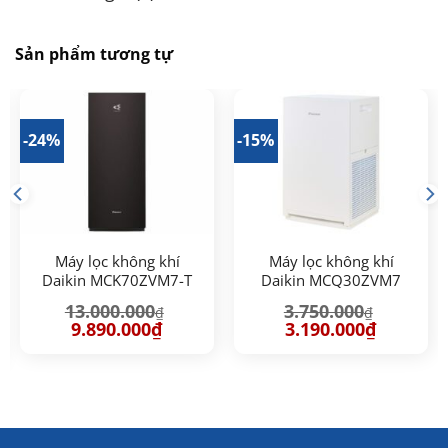
Sản phẩm tương tự
-24%
-15%
Máy lọc không khí
Máy lọc không khí
Daikin MCK70ZVM7-T
Daikin MCQ30ZVM7
13.000.000
3.750.000
₫
₫
Giá
Giá
Giá
Giá
9.890.000
₫
3.190.000
₫
gốc
hiện
gốc
hiện
là:
tại
là:
tại
13.000.000₫.
là:
3.750.000₫.
là:
9.890.000₫.
3.190.000₫
00₫.