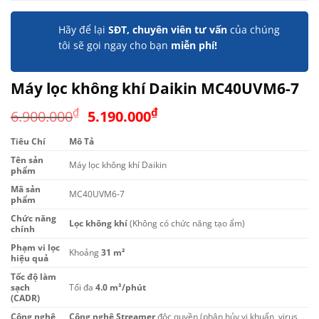
Hãy để lại
SĐT, chuyên viên tư vấn
của chúng
tôi sẽ gọi ngay cho bạn
miễn phí!
Máy lọc không khí Daikin MC40UVM6-7
Giá
Giá
₫
₫
6.900.000
5.190.000
gốc
hiện
Tiêu Chí
Mô Tả
là:
tại
Tên sản
6.900.000₫.
là:
Máy lọc không khí Daikin
phẩm
5.190.000₫.
Mã sản
MC40UVM6-7
phẩm
Chức năng
Lọc không khí
(Không có chức năng tạo ẩm)
chính
Phạm vi lọc
Khoảng
31 m²
hiệu quả
Tốc độ làm
sạch
Tối đa
4.0 m³/phút
(CADR)
Công nghệ
Công nghệ Streamer
độc quyền (phân hủy vi khuẩn, virus,