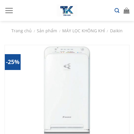
Chuyển
đến
nội
dung
Trang chủ
Sản phẩm
MÁY LỌC KHÔNG KHÍ
Daikin
/
/
/
-25%