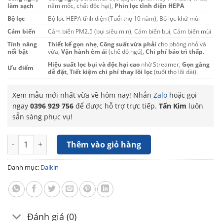
làm sạch
nấm mốc, chất độc hại),
Phin lọc tĩnh điện HEPA
Bộ lọc
Bộ lọc HEPA tĩnh điện (Tuổi thọ 10 năm), Bộ lọc khử mùi
Cảm biến
Cảm biến PM2.5 (bụi siêu mịn), Cảm biến bụi, Cảm biến mùi
Tính năng
Thiết kế gọn nhẹ
,
Công suất vừa phải
cho phòng nhỏ và
nổi bật
vừa,
Vận hành êm ái
(chế độ ngủ),
Chi phí bảo trì thấp
.
Hiệu suất lọc bụi và độc hại cao
nhờ Streamer,
Gọn gàng
Ưu điểm
dễ đặt
,
Tiết kiệm chi phí thay lõi lọc
(tuổi thọ lõi dài).
Xem mẫu mới nhất vừa về hôm nay! Nhắn
Zalo
hoặc gọi
ngay
0396 929 756
để được hỗ trợ trực tiếp.
Tấn Kim
luôn
sẵn sàng phục vụ!
Máy lọc không khí Daikin MC40UVM6-7 số lượng
Thêm vào giỏ hàng
Danh mục:
Daikin
Đánh giá (0)