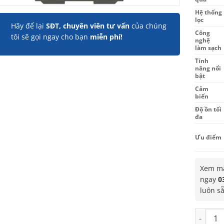
Hệ thống
lọc
Hãy để lại
SĐT, chuyên viên tư vấn
của chúng
Công
tôi sẽ gọi ngay cho bạn
miễn phí!
nghệ
làm sạch
Tính
năng nổi
bật
Cảm
biến
Độ ồn tối
đa
Ưu điểm
Xem mẫ
ngay
0
luôn s
Máy lọc 