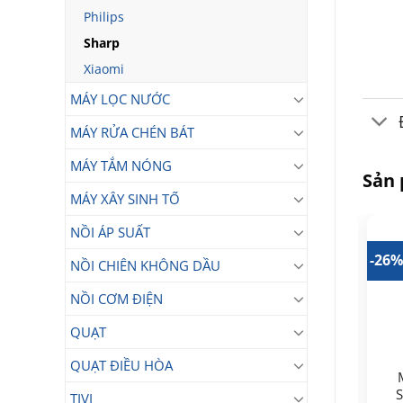
Philips
Sharp
Xiaomi
MÁY LỌC NƯỚC
MÁY RỬA CHÉN BÁT
MÁY TẮM NÓNG
Sản
MÁY XÂY SINH TỐ
NỒI ÁP SUẤT
21%
-13%
-26
NỒI CHIÊN KHÔNG DẦU
NỒI CƠM ĐIỆN
QUẠT
Máy hút ẩm và lọc
QUẠT ĐIỀU HÒA
Máy lọc không khí và
không khí Sharp DW-
tạo ẩm Sharp KI-N50V-
S
E16FA-W (38m2)
TIVI
W