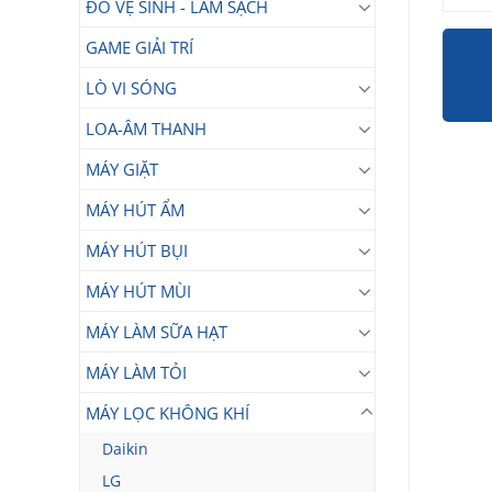
ĐỒ VỆ SINH - LÀM SẠCH
GAME GIẢI TRÍ
LÒ VI SÓNG
LOA-ÂM THANH
MÁY GIẶT
MÁY HÚT ẨM
MÁY HÚT BỤI
MÁY HÚT MÙI
MÁY LÀM SỮA HẠT
MÁY LÀM TỎI
MÁY LỌC KHÔNG KHÍ
Daikin
LG