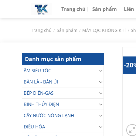
Chuyển
Trang chủ
Sản phẩm
Liên
đến
nội
dung
Trang chủ
Sản phẩm
MÁY LỌC KHÔNG KHÍ
Sh
/
/
/
Danh mục sản phẩm
-20
ẤM SIÊU TỐC
BÀN LÀ - BÀN ỦI
BẾP ĐIỆN-GAS
BÌNH THỦY ĐIỆN
CÂY NƯỚC NÓNG LẠNH
ĐIỀU HÒA