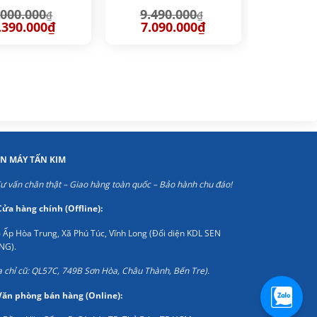
.000.000
9.490.000
₫
₫
iá
Giá
Giá
Giá
.390.000
₫
7.090.000
₫
ốc
hiện
gốc
hiện
:
tại
là:
tại
000.000₫.
là:
9.490.000₫.
là:
7.390.000₫.
7.090.000₫.
ỆN MÁY TẤN KIM
ư vấn chân thật – Giao hàng toàn quốc – Bảo hành chu đáo!
Cửa hàng chính (Offline):
 Ấp Hòa Trung, Xã Phú Túc, Vĩnh Long (Đối diện KDL SEN
NG).
a chỉ cũ: QL57C, 749B Sơn Hòa, Châu Thành, Bến Tre).
Văn phòng bán hàng (Online):