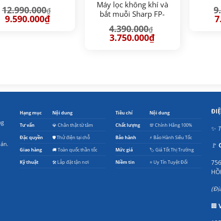
Máy lọc không khí và
12.990.000
9
₫
bắt muỗi Sharp FP-
Giá
Giá
G
9.590.000
₫
7
JM30V-B (23m2)
gốc
hiện
g
4.390.000
₫
là:
tại
là
Giá
Giá
3.750.000
₫
12.990.000₫.
là:
9.
gốc
hiện
9.590.000₫.
là:
tại
4.390.000₫.
là:
3.750.000₫.
ĐI
Hạng mục
Nội dung
Tiêu chí
Nội dung
ng
Tư vấn
💎 Chân thật từ tâm
Chất lượng
💯 Chính Hãng 100%
✨
T
Đặc quyền
🛡️ Thử điện tại chỗ
Bảo hành
⚡ Bảo Hành Siêu Tốc
oán.
🚩
Giao hàng
🚚 Toàn quốc thần tốc
Mức giá
🏷️ Giá Tốt Thị Trường
756
Kỹ thuật
🛠️ Lắp đặt tận nơi
Niềm tin
⭐ Uy Tín Tuyệt Đối
HỒ
(Đị
🏢