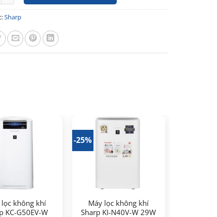
c:
Sharp
-25%
lọc không khí
Máy lọc không khí
p KC-G50EV-W
Sharp KI-N40V-W 29W