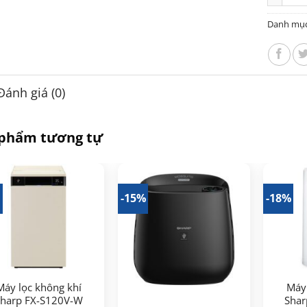
Danh mụ
Đánh giá (0)
 phẩm tương tự
%
-15%
-18%
Máy lọc không khí
Máy 
harp FX-S120V-W
Shar