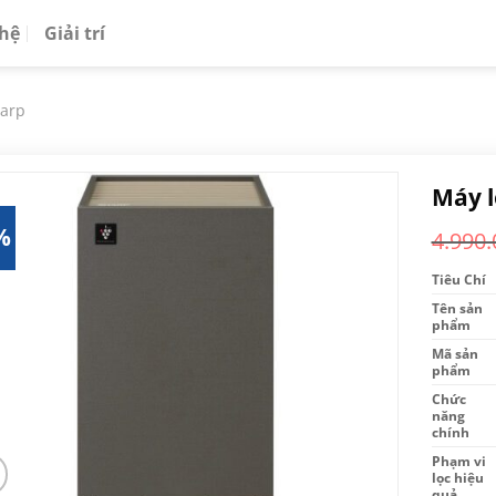
 hệ
Giải trí
arp
Máy l
%
4.990.
Tiêu Chí
Tên sản
phẩm
Mã sản
phẩm
Chức
năng
chính
Phạm vi
lọc hiệu
quả