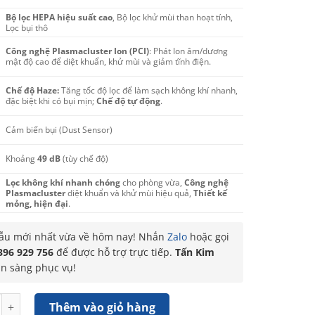
Bộ lọc HEPA hiệu suất cao
, Bộ lọc khử mùi than hoạt tính,
Lọc bụi thô
Công nghệ Plasmacluster Ion (PCI)
: Phát Ion âm/dương
mật độ cao để diệt khuẩn, khử mùi và giảm tĩnh điện.
Chế độ Haze:
Tăng tốc độ lọc để làm sạch không khí nhanh,
đặc biệt khi có bụi mịn;
Chế độ tự động
.
Cảm biến bụi (Dust Sensor)
Khoảng
49 dB
(tùy chế độ)
Lọc không khí nhanh chóng
cho phòng vừa,
Công nghệ
Plasmacluster
diệt khuẩn và khử mùi hiệu quả,
Thiết kế
mỏng, hiện đại
.
u mới nhất vừa về hôm nay! Nhắn
Zalo
hoặc gọi
396 929 756
để được hỗ trợ trực tiếp.
Tấn Kim
ẵn sàng phục vụ!
không khí Sharp FP-S40V số lượng
Thêm vào giỏ hàng