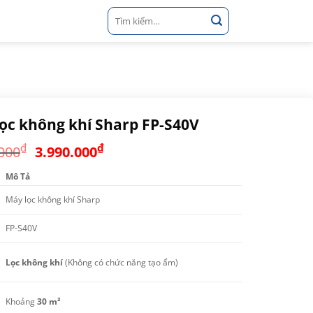
Tìm
kiếm:
ọc không khí Sharp FP-S40V
Giá
Giá
₫
₫
000
3.990.000
gốc
hiện
Mô Tả
là:
tại
4.990.000₫.
là:
Máy lọc không khí Sharp
3.990.000₫.
FP-S40V
Lọc không khí
(Không có chức năng tạo ẩm)
Khoảng
30 m²