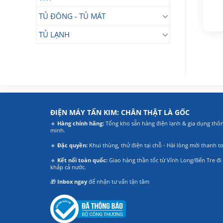
9.500.000
₫
9.990.000
₫
Giá
Giá
7.490.000
₫
Giá
Giá
8.690.000
₫
TỦ ĐÔNG - TỦ MÁT
gốc
hiện
gốc
hiện
là:
tại
là:
tại
9.500.000₫.
là:
9.990.000₫.
là:
TỦ LẠNH
7.490.000₫.
8.690.000₫.
ĐIỆN MÁY TẤN KIM: CHÂN THẬT LÀ GỐC
🔹
Hàng chính hãng:
Tổng kho sẵn hàng điện lạnh & gia dụng thô
minh.
🔹
Đặc quyền:
Khui thùng, thử điện tại chỗ - Hài lòng mới thanh t
🔹
Kết nối toàn quốc:
Giao hàng thần tốc từ Vĩnh Long/Bến Tre đi
khắp cả nước.
🎁
Inbox ngay
để nhận tư vấn tận tâm