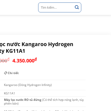
Tìm
kiếm:
lọc nước Kangaroo Hydrogen
ity KG11A1
Giá
Giá
₫
₫
000
4.350.000
gốc
hiện
là:
tại
📋 Chi tiết
6.800.000₫.
là:
4.350.000₫.
Kangaroo (Dòng Hydrogen Infinity)
KG11A1
Máy lọc nước RO tủ đứng
(Có thể tích hợp nóng lạnh, tùy
phiên bản)