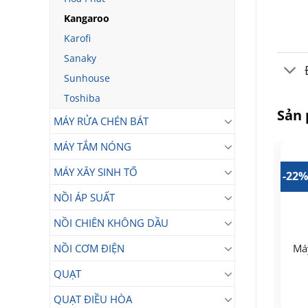
Kangaroo
Karofi
Sanaky
Sunhouse
Toshiba
Sản
MÁY RỬA CHÉN BÁT
MÁY TẮM NÓNG
MÁY XÂY SINH TỐ
33%
-32%
-22
NỒI ÁP SUẤT
NỒI CHIÊN KHÔNG DẦU
Má
NỒI CƠM ĐIỆN
Máy lọc nước RO nóng
Máy lọc nước RO nóng
lạnh Hydrogen
QUẠT
Ka
nguội lạnh Kangaroo
Kangaroo KG12A6 12
10.500.000
KG12A8S
₫
lõi
12.590.000
QUẠT ĐIỀU HÒA
₫
Giá
Giá
7.190.000
₫