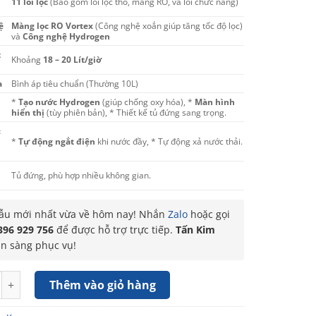
11 lõi lọc
(Bao gồm lõi lọc thô, màng RO, và lõi chức năng)
ệ
Màng lọc RO Vortex
(Công nghệ xoắn giúp tăng tốc độ lọc)
và
Công nghệ Hydrogen
t
Khoảng
18 – 20 Lít/giờ
a
Bình áp tiêu chuẩn (Thường 10L)
*
Tạo nước Hydrogen
(giúp chống oxy hóa), *
Màn hình
hiển thị
(tùy phiên bản), * Thiết kế tủ đứng sang trọng.
&
*
Tự động ngắt điện
khi nước đầy, * Tự động xả nước thải.
Tủ đứng, phù hợp nhiều không gian.
u mới nhất vừa về hôm nay! Nhắn
Zalo
hoặc gọi
396 929 756
để được hỗ trợ trực tiếp.
Tấn Kim
ẵn sàng phục vụ!
 nước Kangaroo Hydrogen Infinity KG11A1 số lượng
Thêm vào giỏ hàng