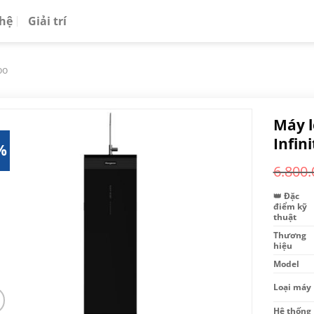
 hệ
Giải trí
oo
Máy 
Infin
%
6.800.
👑 Đặc
điểm kỹ
thuật
Thương
hiệu
Model
Loại máy
Hệ thống