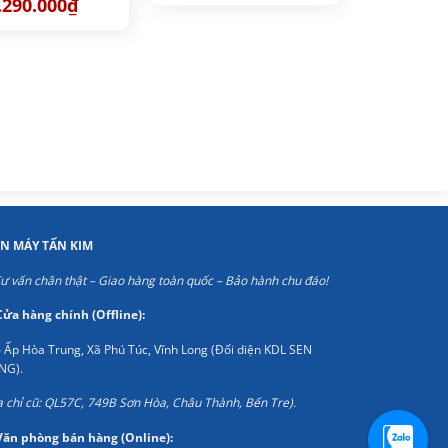
iá
Giá
.290.000
₫
là:
tại
ốc
hiện
8.900.000₫.
là:
:
tại
6.290.000₫.
290.000₫.
là:
7.290.000₫.
ỆN MÁY TẤN KIM
ư vấn chân thật – Giao hàng toàn quốc – Bảo hành chu đáo!
Cửa hàng chính (Offline):
 Ấp Hòa Trung, Xã Phú Túc, Vĩnh Long (Đối diện KDL SEN
NG).
a chỉ cũ: QL57C, 749B Sơn Hòa, Châu Thành, Bến Tre).
Văn phòng bán hàng (Online):