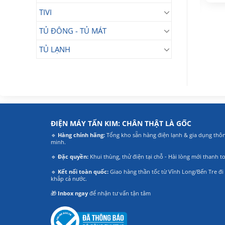
Giá
Giá
8.490.000
₫
gốc
hiện
gốc
hiện
là:
tại
TIVI
là:
tại
10.500.000₫.
là:
12.590.000₫.
là:
7.190.000₫.
8.490.000₫.
TỦ ĐÔNG - TỦ MÁT
TỦ LẠNH
ĐIỆN MÁY TẤN KIM: CHÂN THẬT LÀ GỐC
🔹
Hàng chính hãng:
Tổng kho sẵn hàng điện lạnh & gia dụng thô
minh.
🔹
Đặc quyền:
Khui thùng, thử điện tại chỗ - Hài lòng mới thanh t
🔹
Kết nối toàn quốc:
Giao hàng thần tốc từ Vĩnh Long/Bến Tre đi
khắp cả nước.
🎁
Inbox ngay
để nhận tư vấn tận tâm