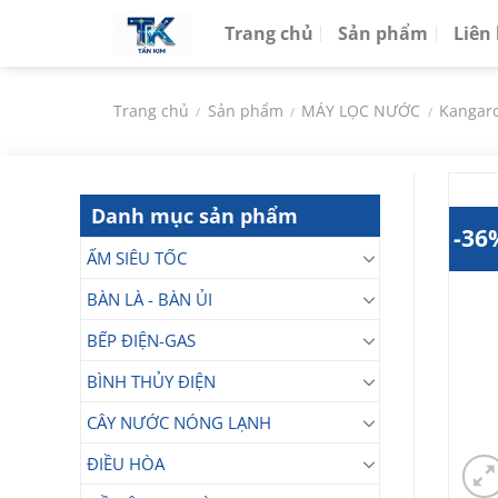
Chuyển
Trang chủ
Sản phẩm
Liên
đến
nội
dung
Trang chủ
Sản phẩm
MÁY LỌC NƯỚC
Kangar
/
/
/
Danh mục sản phẩm
-36
ẤM SIÊU TỐC
BÀN LÀ - BÀN ỦI
BẾP ĐIỆN-GAS
BÌNH THỦY ĐIỆN
CÂY NƯỚC NÓNG LẠNH
ĐIỀU HÒA