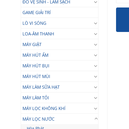
ĐỒ VỆ SINH - LÀM SẠCH
GAME GIẢI TRÍ
LÒ VI SÓNG
LOA-ÂM THANH
MÁY GIẶT
MÁY HÚT ẨM
MÁY HÚT BỤI
MÁY HÚT MÙI
MÁY LÀM SỮA HẠT
MÁY LÀM TỎI
MÁY LỌC KHÔNG KHÍ
MÁY LỌC NƯỚC
Hòa Phát