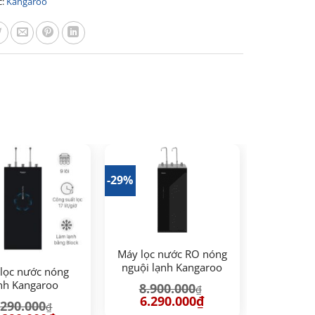
c:
Kangaroo
-29%
Máy lọc nước RO nóng
nguội lạnh Kangaroo
lọc nước nóng
KG10A17 10 lõi
nh Kangaroo
8.900.000
₫
KG09N8
Giá
Giá
6.290.000
₫
.290.000
₫
gốc
hiện