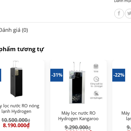
Danh mụ
Đánh giá (0)
 phẩm tương tự
%
-31%
-22%
y lọc nước RO nóng
lạnh Hydrogen
Máy lọc nước RO
Máy 
ngaroo KG12A8 12
Hydrogen Kangaroo
lạ
10.500.000
₫
lõi
KG100HK
Giá
Giá
8.190.000
₫
9.290.000
9
₫
gốc
hiện