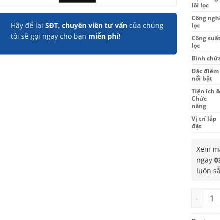
lõi lọc
Công ngh
Hãy để lại
SĐT, chuyên viên tư vấn
của chúng
lọc
tôi sẽ gọi ngay cho bạn
miễn phí!
Công suấ
lọc
Bình chứ
Đặc điểm
nổi bật
Tiện ích 
Chức
năng
Vị trí lắp
đặt
Xem mẫ
ngay
0
luôn s
Máy lọc