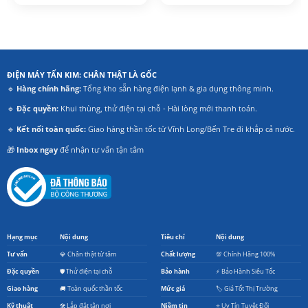
là:
tại
là:
tại
12.700.000₫.
là:
4.990.000₫.
là:
00₫.
6.990.000₫.
4.090.000₫
ĐIỆN MÁY TẤN KIM: CHÂN THẬT LÀ GỐC
🔹
Hàng chính hãng:
Tổng kho sẵn hàng điện lạnh & gia dụng thông minh.
🔹
Đặc quyền:
Khui thùng, thử điện tại chỗ - Hài lòng mới thanh toán.
🔹
Kết nối toàn quốc:
Giao hàng thần tốc từ Vĩnh Long/Bến Tre đi khắp cả nước.
🎁
Inbox ngay
để nhận tư vấn tận tâm
Hạng mục
Nội dung
Tiêu chí
Nội dung
Tư vấn
💎 Chân thật từ tâm
Chất lượng
💯 Chính Hãng 100%
Đặc quyền
🛡️ Thử điện tại chỗ
Bảo hành
⚡ Bảo Hành Siêu Tốc
Giao hàng
🚚 Toàn quốc thần tốc
Mức giá
🏷️ Giá Tốt Thị Trường
Kỹ thuật
🛠️ Lắp đặt tận nơi
Niềm tin
⭐ Uy Tín Tuyệt Đối