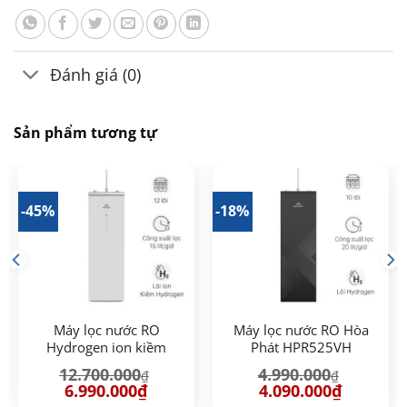
Đánh giá (0)
Sản phẩm tương tự
-45%
-18%
Máy lọc nước RO
Máy lọc nước RO Hòa
Hydrogen ion kiềm
Phát HPR525VH
Hòa Phát HPA855
12.700.000
4.990.000
₫
₫
Giá
Giá
Giá
Giá
6.990.000
₫
4.090.000
₫
gốc
hiện
gốc
hiện