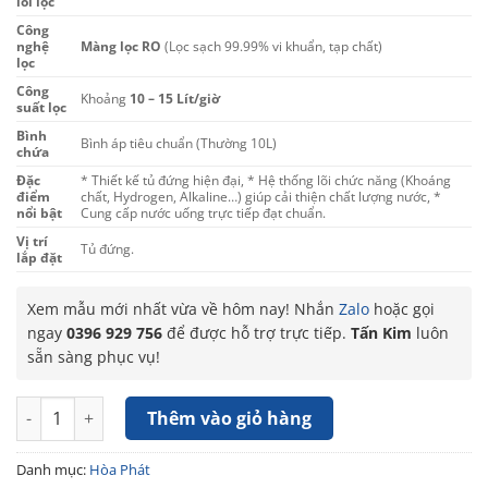
lõi lọc
Công
nghệ
Màng lọc RO
(Lọc sạch 99.99% vi khuẩn, tạp chất)
lọc
Công
Khoảng
10 – 15 Lít/giờ
suất lọc
Bình
Bình áp tiêu chuẩn (Thường 10L)
chứa
Đặc
* Thiết kế tủ đứng hiện đại, * Hệ thống lõi chức năng (Khoáng
điểm
chất, Hydrogen, Alkaline…) giúp cải thiện chất lượng nước, *
nổi bật
Cung cấp nước uống trực tiếp đạt chuẩn.
Vị trí
Tủ đứng.
lắp đặt
Xem mẫu mới nhất vừa về hôm nay! Nhắn
Zalo
hoặc gọi
ngay
0396 929 756
để được hỗ trợ trực tiếp.
Tấn Kim
luôn
sẵn sàng phục vụ!
Máy lọc nước RO Hòa Phát HPR526 11 lõi số lượng
Thêm vào giỏ hàng
Danh mục:
Hòa Phát