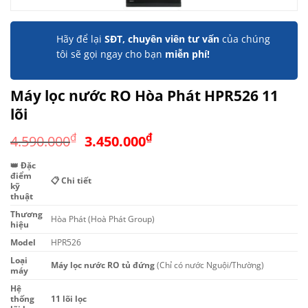
Hãy để lại
SĐT, chuyên viên tư vấn
của chúng
tôi sẽ gọi ngay cho bạn
miễn phí!
Máy lọc nước RO Hòa Phát HPR526 11
lõi
Giá
Giá
₫
₫
4.590.000
3.450.000
gốc
hiện
👑 Đặc
là:
tại
điểm
📋 Chi tiết
4.590.000₫.
là:
kỹ
thuật
3.450.000₫.
Thương
Hòa Phát (Hoà Phát Group)
hiệu
Model
HPR526
Loại
Máy lọc nước RO tủ đứng
(Chỉ có nước Nguội/Thường)
máy
Hệ
thống
11 lõi lọc