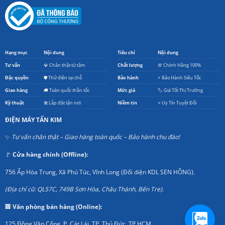
Hạng mục
Nội dung
Tiêu chí
Nội dung
Tư vấn
💎 Chân thật từ tâm
Chất lượng
💯 Chính Hãng 100%
Đặc quyền
🛡️ Thử điện tại chỗ
Bảo hành
⚡ Bảo Hành Siêu Tốc
Giao hàng
🚚 Toàn quốc thần tốc
Mức giá
🏷️ Giá Tốt Thị Trường
Kỹ thuật
🛠️ Lắp đặt tận nơi
Niềm tin
⭐ Uy Tín Tuyệt Đối
ĐIỆN MÁY TẤN KIM
✨
Tư vấn chân thật – Giao hàng toàn quốc – Bảo hành chu đáo!
🚩
Cửa hàng chính (Offline):
756 Ấp Hòa Trung, Xã Phú Túc, Vĩnh Long (Đối diện KDL SEN HỒNG).
(Địa chỉ cũ: QL57C, 749B Sơn Hòa, Châu Thành, Bến Tre).
🏢
Văn phòng bán hàng (Online):
125 Đồng Văn Cống, P. Cát Lái, TP. Thủ Đức, TP.HCM.