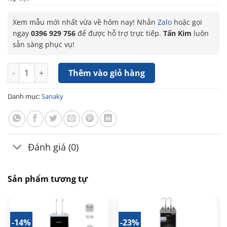
Xem mẫu mới nhất vừa về hôm nay! Nhắn
Zalo
hoặc gọi
ngay
0396 929 756
để được hỗ trợ trực tiếp.
Tấn Kim
luôn
sẵn sàng phục vụ!
Máy lọc nước RO nóng lạnh Sanaky VH-102HP - 11 lõi số lượng
Thêm vào giỏ hàng
Danh mục:
Sanaky
Đánh giá (0)
Sản phẩm tương tự
-14%
-23%