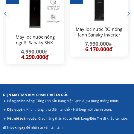
Máy lọc nước RO nóng
lạnh Sanaky Inverter
Máy lọc nước nóng
VH102HP3 11 lõi
nguội Sanaky SNK-
7.990.000
₫
S2HK002
Giá
Giá
6.170.000
₫
4.990.000
₫
gốc
hiện
Giá
Giá
là:
tại
4.290.000
₫
gốc
hiện
7.990.000₫.
là:
là:
tại
6.170.000₫
4.990.000₫.
là:
00₫.
4.290.000₫.
ĐIỆN MÁY TẤN KIM: CHÂN THẬT LÀ GỐC
🔹
Hàng chính hãng:
Tổng kho sẵn hàng điện lạnh & gia dụng thông minh.
🔹
Đặc quyền:
Khui thùng, thử điện tại chỗ - Hài lòng mới thanh toán.
🔹
Kết nối toàn quốc:
Giao hàng thần tốc từ Vĩnh Long/Bến Tre đi khắp cả nước.
🎁
Inbox ngay
để nhận tư vấn tận tâm