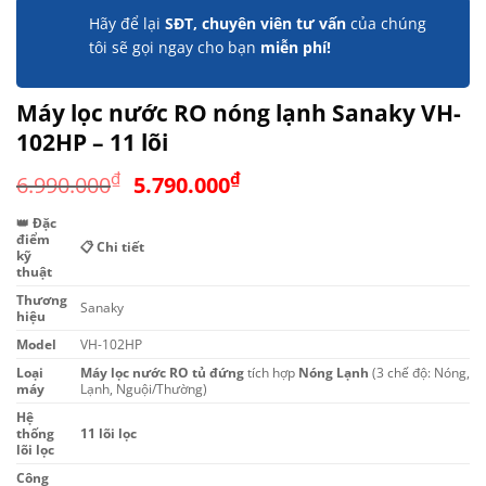
Hãy để lại
SĐT, chuyên viên tư vấn
của chúng
tôi sẽ gọi ngay cho bạn
miễn phí!
Máy lọc nước RO nóng lạnh Sanaky VH-
102HP – 11 lõi
Giá
Giá
₫
₫
6.990.000
5.790.000
gốc
hiện
👑 Đặc
là:
tại
điểm
📋 Chi tiết
6.990.000₫.
là:
kỹ
thuật
5.790.000₫.
Thương
Sanaky
hiệu
Model
VH-102HP
Loại
Máy lọc nước RO tủ đứng
tích hợp
Nóng Lạnh
(3 chế độ: Nóng,
máy
Lạnh, Nguội/Thường)
Hệ
thống
11 lõi lọc
lõi lọc
Công