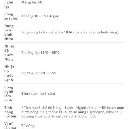
nghệ
Màng lọc RO
lọc
Công
Khoảng
10 – 15 Lít/giờ
suất lọc
Dung
tích
Tổng dung tích khoảng
8 – 10 lít
(Có bình nóng và lạnh riêng)
bình
chứa
Nhiệt
độ
Thường đạt
85°C – 95°C
nước
Nóng
Nhiệt
độ
Thường đạt
8°C – 15°C
nước
Lạnh
Công
nghệ
Block
(Làm lạnh sâu)
làm
lạnh
Tính
* Tích hợp 3 chế độ Nóng – Lạnh – Nguội tiện lợi. *
Khóa an toàn
năng
nước nóng. * Hệ thống
11 lõi chức năng
(Hydrogen, Alkaline…)
nổi bật
bổ sung khoáng chất, cải thiện chất lượng nước.
Vị trí
Tủ đứng.
lắp đặt