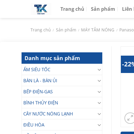
Chuyển
Trang chủ
Sản phẩm
Liên
đến
nội
dung
Trang chủ
Sản phẩm
MÁY TẮM NÓNG
Panaso
/
/
/
Danh mục sản phẩm
-22
ẤM SIÊU TỐC
BÀN LÀ - BÀN ỦI
BẾP ĐIỆN-GAS
BÌNH THỦY ĐIỆN
CÂY NƯỚC NÓNG LẠNH
ĐIỀU HÒA