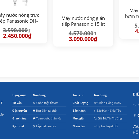
Máy
áy nước nóng trực
bơm tr
Máy nước nóng gián
iếp Panasonic DH-
D
tiếp Panasonic 15 lít
5
4VS1VW
3.590.000
DH-15HBMVWL
G
4
₫
4.570.000
₫
g
Giá
Giá
2.450.000
₫
Giá
Giá
3.090.000
₫
là
gốc
hiện
gốc
hiện
5.
là:
tại
là:
tại
3.590.000₫.
là:
4.570.000₫.
là:
2.450.000₫.
3.090.000₫.
ĐI
Hạng mục
Nội dung
Tiêu chí
Nội dung
ng
Tư vấn
💎 Chân thật từ tâm
Chất lượng
💯 Chính Hãng 100%
✨
T
Đặc quyền
🛡️ Thử điện tại chỗ
Bảo hành
⚡ Bảo Hành Siêu Tốc
oán.
🚩
Giao hàng
🚚 Toàn quốc thần tốc
Mức giá
🏷️ Giá Tốt Thị Trường
756
Kỹ thuật
🛠️ Lắp đặt tận nơi
Niềm tin
⭐ Uy Tín Tuyệt Đối
HỒ