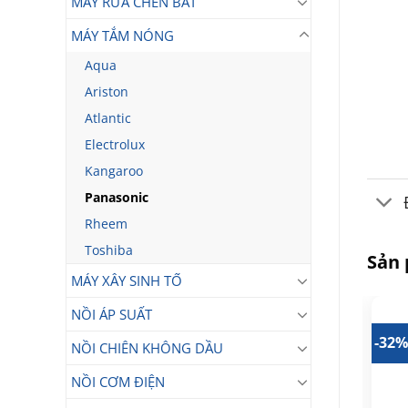
MÁY RỬA CHÉN BÁT
MÁY TẮM NÓNG
Aqua
Ariston
Atlantic
Electrolux
Kangaroo
Panasonic
Rheem
Toshiba
Sản
MÁY XÂY SINH TỐ
NỒI ÁP SUẤT
20%
-5%
-32
NỒI CHIÊN KHÔNG DẦU
NỒI CƠM ĐIỆN