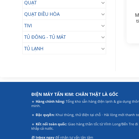
QUẠT
Máy nước nóng
Máy nước nóng trực
QUẠT ĐIỀU HÒA
M
Panasonic DH-
tiếp Panasonic DH-
t
4US1VW không có trợ
4UDP1VZ (có bơm trợ
3.500.000
5.800.000
TIVI
₫
₫
lực
lực)
Giá
Giá
Giá
Giá
2.790.000
₫
5.490.000
₫
gốc
hiện
gốc
hiện
TỦ ĐÔNG - TỦ MÁT
là:
tại
là:
tại
3.500.000₫.
là:
5.800.000₫.
là:
2.790.000₫.
5.490.000₫.
TỦ LẠNH
ĐIỆN MÁY TẤN KIM: CHÂN THẬT LÀ GỐC
🔹
Hàng chính hãng:
Tổng kho sẵn hàng điện lạnh & gia dụng thô
minh.
🔹
Đặc quyền:
Khui thùng, thử điện tại chỗ - Hài lòng mới thanh t
🔹
Kết nối toàn quốc:
Giao hàng thần tốc từ Vĩnh Long/Bến Tre đi
khắp cả nước.
🎁
Inbox ngay
để nhận tư vấn tận tâm