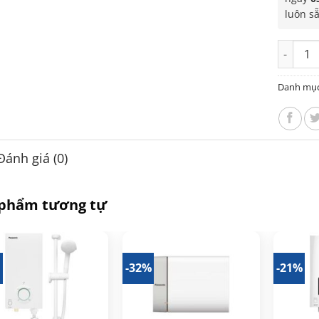
luôn s
Máy nướ
Danh mụ
Đánh giá (0)
 phẩm tương tự
%
-32%
-21%