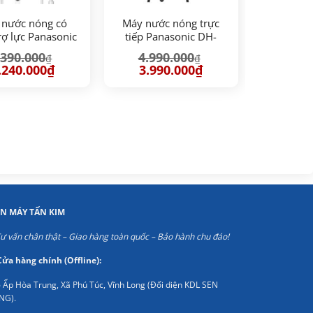
 nước nóng có
Máy nước nóng trực
ợ lực Panasonic
tiếp Panasonic DH-
H-4NTP1VM
4UD1VZ
.390.000
4.990.000
₫
₫
iá
Giá
Giá
Giá
.240.000
₫
3.990.000
₫
ốc
hiện
gốc
hiện
:
tại
là:
tại
390.000₫.
là:
4.990.000₫.
là:
4.240.000₫.
3.990.000₫.
ỆN MÁY TẤN KIM
ư vấn chân thật – Giao hàng toàn quốc – Bảo hành chu đáo!
Cửa hàng chính (Offline):
 Ấp Hòa Trung, Xã Phú Túc, Vĩnh Long (Đối diện KDL SEN
NG).