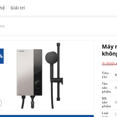
 hệ
Giải trí
nic
Máy 
không
%
3.800.
Tiêu
M
Chí
Tên
sản
M
phẩm
Mã
sản
D
phẩm
Loại
T
máy