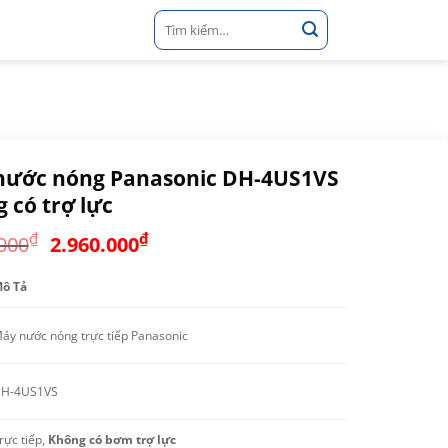
Tìm
kiếm:
nước nóng Panasonic DH-4US1VS
 có trợ lực
Giá
Giá
₫
₫
000
2.960.000
gốc
hiện
là:
tại
ô Tả
3.800.000₫.
là:
2.960.000₫.
áy nước nóng trực tiếp Panasonic
H-4US1VS
rực tiếp,
Không có bơm trợ lực