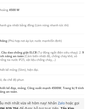
hoảng
4500 W
hanh gia nhiệt bằng đồng (Làm nóng nhanh tức thì)
hông
(Phù hợp nơi áp lực nước mạnh/ổn định)
.
Cầu dao chống giật ELCB
(Tự động ngắt điện siêu nhạy). 2.
9
ính năng an toàn
(Cảm biến nhiệt độ, chống cháy khô, vỏ
hống tia nước IP25, vật liệu chống cháy,…)
hiết kế mỏng (Slim), hiện đại.
ó, đa chế độ phun
hiết kế đẹp, mỏng
,
Công suất mạnh 4500W
,
Trang bị 9 tính
ăng an toàn
.
u mới nhất vừa về hôm nay! Nhắn
Zalo
hoặc gọi
396 929 756
để được hỗ trợ trực tiếp.
Tấn Kim