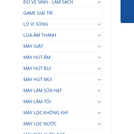
ĐỒ VỆ SINH - LÀM SẠCH
GAME GIẢI TRÍ
LÒ VI SÓNG
LOA-ÂM THANH
MÁY GIẶT
MÁY HÚT ẨM
MÁY HÚT BỤI
MÁY HÚT MÙI
MÁY LÀM SỮA HẠT
MÁY LÀM TỎI
MÁY LỌC KHÔNG KHÍ
MÁY LỌC NƯỚC