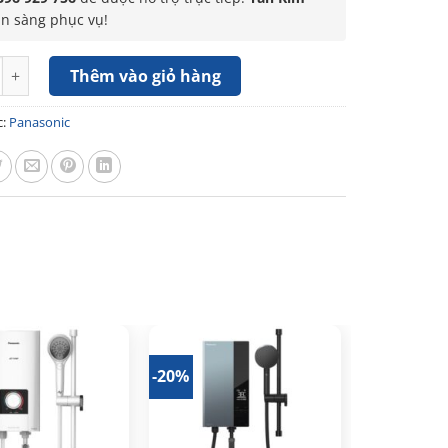
ẵn sàng phục vụ!
c nóng Panasonic DH-4US1VS không có trợ lực số lượng
Thêm vào giỏ hàng
c:
Panasonic
-20%