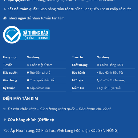
🔹
Kết nối toàn quốc:
Giao hàng thần tốc từ Vĩnh Long/Bến Tre đi khắp cả nước.
🎁
Inbox ngay
để nhận tư vấn tận tâm
Hạng mục
Nội dung
Tiêu chí
Nội dung
Tư vấn
💎 Chân thật từ tâm
Chất lượng
💯 Chính Hãng 100%
Đặc quyền
🛡️ Thử điện tại chỗ
Bảo hành
⚡ Bảo Hành Siêu Tốc
Giao hàng
🚚 Toàn quốc thần tốc
Mức giá
🏷️ Giá Tốt Thị Trường
Kỹ thuật
🛠️ Lắp đặt tận nơi
Niềm tin
⭐ Uy Tín Tuyệt Đối
ĐIỆN MÁY TẤN KIM
✨
Tư vấn chân thật – Giao hàng toàn quốc – Bảo hành chu đáo!
🚩
Cửa hàng chính (Offline):
756 Ấp Hòa Trung, Xã Phú Túc, Vĩnh Long (Đối diện KDL SEN HỒNG).