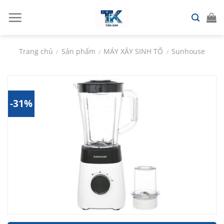
Chuyển
đến
nội
dung
Trang chủ
Sản phẩm
MÁY XÂY SINH TỐ
Sunhouse
/
/
/
-31%