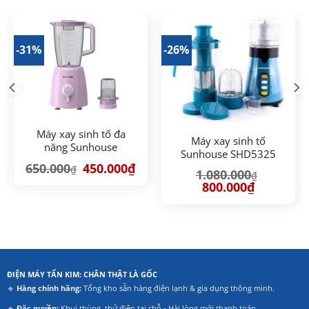
-31%
-26%
Máy xay sinh tố đa
Máy xay sinh tố
năng Sunhouse
Sunhouse SHD5325
HTD5116
á
Giá
Giá
650.000
450.000
₫
₫
1.080.000
ện
gốc
hiện
₫
là:
tại
Giá
Giá
800.000
₫
650.000₫.
là:
gốc
hiện
0.000₫.
450.000₫.
là:
tại
1.080.000₫.
là:
800.000₫.
ĐIỆN MÁY TẤN KIM: CHÂN THẬT LÀ GỐC
🔹
Hàng chính hãng:
Tổng kho sẵn hàng điện lạnh & gia dụng thông minh.
🔹
Đặc quyền:
Khui thùng, thử điện tại chỗ - Hài lòng mới thanh toán.