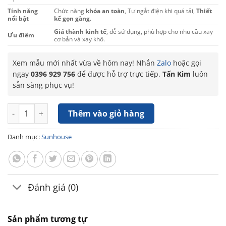
Tính năng
Chức năng
khóa an toàn
, Tự ngắt điện khi quá tải,
Thiết
nổi bật
kế gọn gàng
.
Giá thành kinh tế
, dễ sử dụng, phù hợp cho nhu cầu xay
Ưu điểm
cơ bản và xay khô.
Xem mẫu mới nhất vừa về hôm nay! Nhắn
Zalo
hoặc gọi
ngay
0396 929 756
để được hỗ trợ trực tiếp.
Tấn Kim
luôn
sẵn sàng phục vụ!
Máy xay sinh tố đa năng Sunhouse SHD5114 số lượng
Thêm vào giỏ hàng
Danh mục:
Sunhouse
Đánh giá (0)
Sản phẩm tương tự