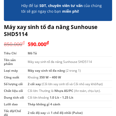
Hãy để lại
SĐT, chuyên viên tư vấn
của chúng
tôi sẽ gọi ngay cho bạn
miễn phí!
Máy xay sinh tố đa năng Sunhouse
SHD5114
Giá
Giá
₫
₫
850.000
590.000
gốc
hiện
Tiêu Chí
Mô Tả
là:
tại
Tên sản
850.000₫.
là:
Máy xay sinh tố đa năng Sunhouse SHD5114
phẩm
590.000₫.
Loại máy
Máy xay sinh tố đa năng
(2 trong 1)
Công suất
Khoảng
350 W – 400 W
Số lượng cối
2 cối xay
(Cối lớn xay sinh tố và Cối nhỏ xay khô/hạt)
Chất liệu cối
Cối lớn: Thường là
Nhựa AS/PC
(An toàn, chịu lực).
Dung tích cối
Cối lớn khoảng
1.0 Lít – 1.25 Lít
Lưỡi dao
Thép không gỉ 4 cánh
Tốc độ/Chế
2 tốc độ xay
và
1 chế độ nhồi (Pulse)
độ