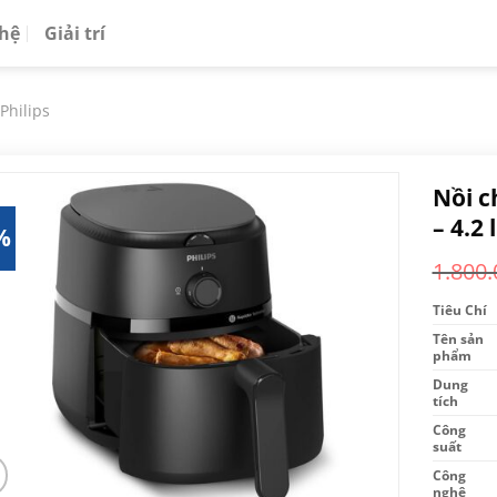
 hệ
Giải trí
Philips
Nồi c
– 4.2 l
%
1.800.
Tiêu Chí
Tên sản
phẩm
Dung
tích
Công
suất
Công
nghệ