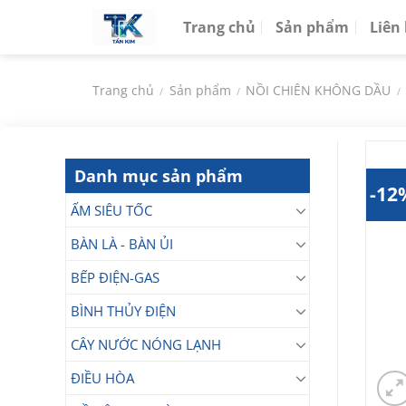
Chuyển
Trang chủ
Sản phẩm
Liên
đến
nội
dung
Trang chủ
Sản phẩm
NỒI CHIÊN KHÔNG DẦU
/
/
/
Danh mục sản phẩm
-12
ẤM SIÊU TỐC
BÀN LÀ - BÀN ỦI
BẾP ĐIỆN-GAS
BÌNH THỦY ĐIỆN
CÂY NƯỚC NÓNG LẠNH
ĐIỀU HÒA