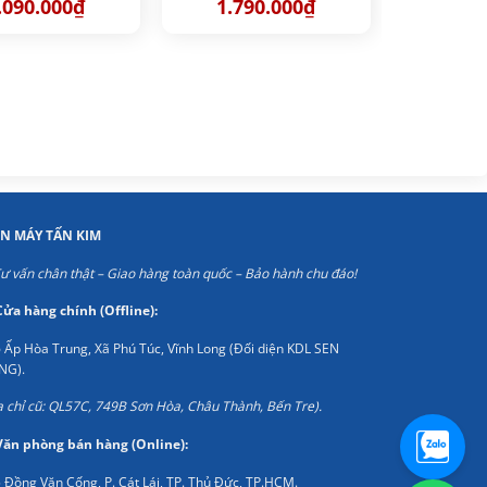
iá
Giá
Giá
Giá
.090.000
₫
1.790.000
₫
ốc
hiện
gốc
hiện
:
tại
là:
tại
890.000₫.
là:
2.500.000₫.
là:
1.090.000₫.
1.790.000₫.
ỆN MÁY TẤN KIM
ư vấn chân thật – Giao hàng toàn quốc – Bảo hành chu đáo!
Cửa hàng chính (Offline):
 Ấp Hòa Trung, Xã Phú Túc, Vĩnh Long (Đối diện KDL SEN
NG).
a chỉ cũ: QL57C, 749B Sơn Hòa, Châu Thành, Bến Tre).
Văn phòng bán hàng (Online):
 Đồng Văn Cống, P. Cát Lái, TP. Thủ Đức, TP.HCM.