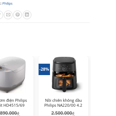
c:
Philips
-28%
ơm điện Philips
Nồi chiên không dầu
lít HD4515/69
Philips NA220/00 4.2
lít
.890.000
2.500.000
₫
₫