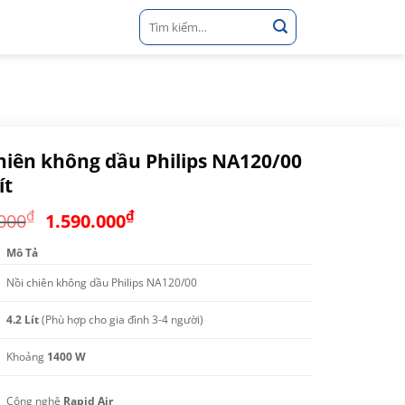
Tìm
kiếm:
hiên không dầu Philips NA120/00
ít
Giá
Giá
₫
₫
000
1.590.000
gốc
hiện
Mô Tả
là:
tại
1.800.000₫.
là:
Nồi chiên không dầu Philips NA120/00
1.590.000₫.
4.2 Lít
(Phù hợp cho gia đình 3-4 người)
Khoảng
1400 W
Công nghệ
Rapid Air