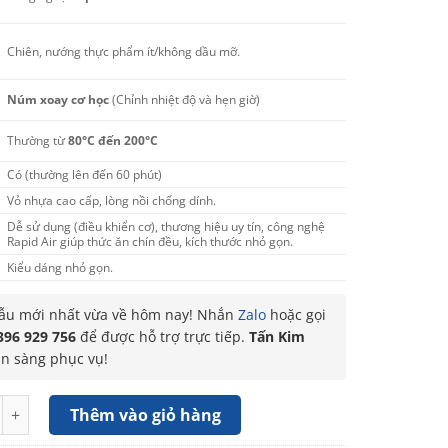
Chiên, nướng thực phẩm ít/không dầu mỡ.
Núm xoay cơ học
(Chỉnh nhiệt độ và hẹn giờ)
Thường từ
80°C đến 200°C
Có (thường lên đến 60 phút)
Vỏ nhựa cao cấp, lòng nồi chống dính.
Dễ sử dụng (điều khiển cơ), thương hiệu uy tín, công nghệ
Rapid Air giúp thức ăn chín đều, kích thước nhỏ gọn.
Kiểu dáng nhỏ gọn.
u mới nhất vừa về hôm nay! Nhắn
Zalo
hoặc gọi
396 929 756
để được hỗ trợ trực tiếp.
Tấn Kim
ẵn sàng phục vụ!
n không dầu Philips NA120/00 - 4.2 lít số lượng
Thêm vào giỏ hàng