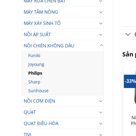
MÁY RỬA CHÉN BÁT
MÁY TẮM NÓNG
MÁY XÂY SINH TỐ
NỒI ÁP SUẤT
NỒI CHIÊN KHÔNG DẦU
Sản
Funiki
Joyoung
Philips
34%
-14%
-33
Sharp
Sunhouse
NỒI CƠM ĐIỆN
QUẠT
N
Nồi chiên không dầu
Nồi chiên không dầu
Ph
QUẠT ĐIỀU HÒA
Philips HD9200/90 4.1
Philips HD9220/20 2.4
lít
lít
TIVI
2.850.000
3.490.000
₫
₫