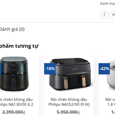
Danh mụ
Đánh giá (0)
 phẩm tương tự
%
-18%
-42%
ồi chiên không dầu
Nồi chiên không dầu
Nồi c
ilips NA130/00 6.2
Philips NA352/00 (9 lít)
1.8 
lít
2.390.000
5.950.000
1
₫
₫