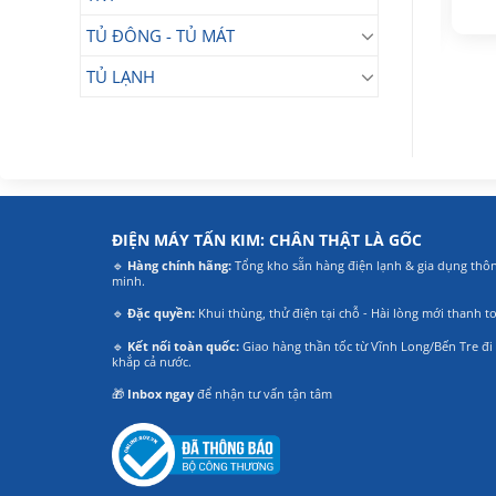
Giá
Giá
Giá
Giá
1.890.000
₫
2.990.000
₫
gốc
hiện
gốc
hiện
TỦ ĐÔNG - TỦ MÁT
là:
tại
là:
tại
2.850.000₫.
là:
3.490.000₫.
là:
TỦ LẠNH
1.890.000₫.
2.990.000₫.
ĐIỆN MÁY TẤN KIM: CHÂN THẬT LÀ GỐC
🔹
Hàng chính hãng:
Tổng kho sẵn hàng điện lạnh & gia dụng thô
minh.
🔹
Đặc quyền:
Khui thùng, thử điện tại chỗ - Hài lòng mới thanh t
🔹
Kết nối toàn quốc:
Giao hàng thần tốc từ Vĩnh Long/Bến Tre đi
khắp cả nước.
🎁
Inbox ngay
để nhận tư vấn tận tâm