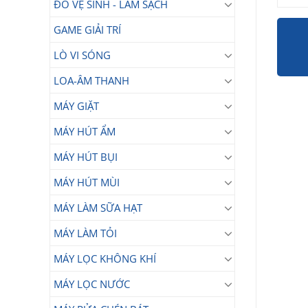
ĐỒ VỆ SINH - LÀM SẠCH
GAME GIẢI TRÍ
LÒ VI SÓNG
LOA-ÂM THANH
MÁY GIẶT
MÁY HÚT ẨM
MÁY HÚT BỤI
MÁY HÚT MÙI
MÁY LÀM SỮA HẠT
MÁY LÀM TỎI
MÁY LỌC KHÔNG KHÍ
MÁY LỌC NƯỚC