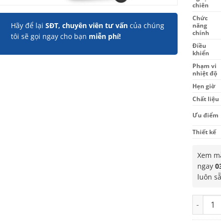
chiên
Chức
Hãy để lại
SĐT, chuyên viên tư vấn
của chúng
năng
chính
tôi sẽ gọi ngay cho bạn
miễn phí!
Điều
khiển
Phạm vi
nhiệt độ
Hẹn giờ
Chất liệu
Ưu điểm
Thiết kế
Xem mẫ
ngay
0
luôn s
Nồi chiê